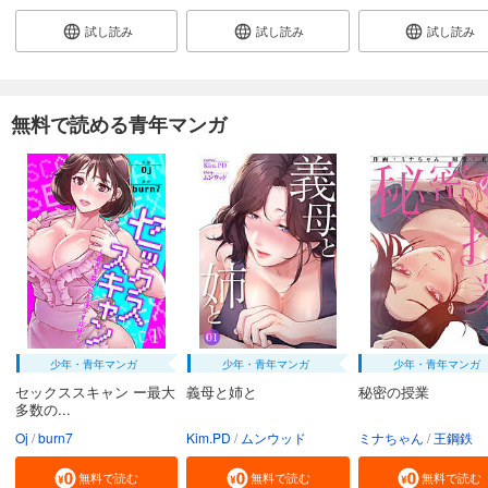
試し読み
あらすじを表示する
試し読み
試し読み
試し読み
まんだら屋の良太 愛蔵版 42
540
円 (税込)
カート
無料で読める青年マンガ
完結
試し読み
あらすじを表示する
まんだら屋の良太 愛蔵版 43
540
円 (税込)
カート
完結
試し読み
あらすじを表示する
少年・青年マンガ
少年・青年マンガ
少年・青年マンガ
まんだら屋の良太 愛蔵版 44
セックススキャン ー最大
義母と姉と
秘密の授業
540
円 (税込)
多数の...
カート
完結
Oj
burn7
Kim.PD
ムンウッド
ミナちゃん
王鋼鉄
試し読み
無料で読む
無料で読む
無料で読む