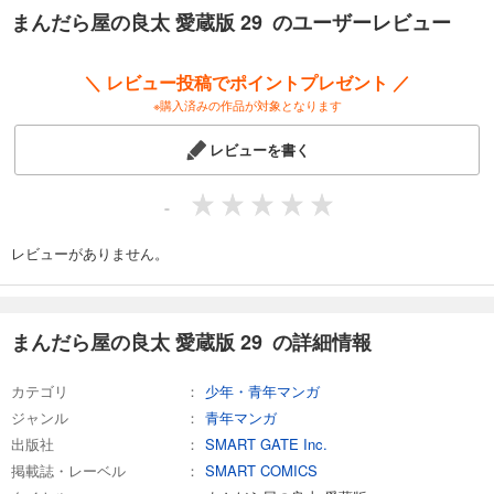
カート
まんだら屋の良太 愛蔵版 29 のユーザーレビュー
完結
試し読み
＼ レビュー投稿でポイントプレゼント ／
あらすじを表示する
※購入済みの作品が対象となります
まんだら屋の良太 愛蔵版 33
レビューを書く
540
円 (税込)
カート
完結
-
試し読み
あらすじを表示する
レビューがありません。
まんだら屋の良太 愛蔵版 34
540
円 (税込)
カート
まんだら屋の良太 愛蔵版 29 の詳細情報
完結
試し読み
カテゴリ
少年・青年マンガ
あらすじを表示する
ジャンル
青年マンガ
まんだら屋の良太 愛蔵版 35
出版社
SMART GATE Inc.
掲載誌・レーベル
SMART COMICS
540
円 (税込)
カート