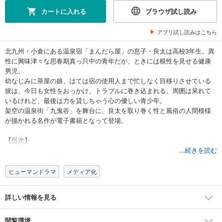
試し読み
カートに入れる
ブラウザ試し読み
あらすじを表示する
アプリ試し読みはこちら
まんだら屋の良太 愛蔵版 17
540
円 (税込)
北九州・小倉にある温泉宿「まんだら屋」の息子・良太は高校3年生。異
カート
性に興味津々な思春期真っ只中の青年だが、ときには根性を見せる健康
完結
男児。
試し読み
幼なじみに茶屋の娘、はては宿の使用人まで忙しなく目移りさせている
あらすじを表示する
彼は、今日も女性をおっかけ、トラブルに巻き込まれる。周囲は呆れて
いるけれど、最後は力を貸しちゃう心の優しい青少年。
まんだら屋の良太 愛蔵版 18
架空の温泉街「九鬼谷」を舞台に、良太を取り巻く性と風俗の人間模様
540
円 (税込)
が描かれる名作が電子書籍となって登場。
カート
完結
【目次】
試し読み
第1話 月の宿
...続きを読む
あらすじを表示する
第2話 見返り峠
第3話 酔って候
ヒューマンドラマ
メディア化
まんだら屋の良太 愛蔵版 19
第4話 収穫祭
540
円 (税込)
第5話 黒い人
カート
詳しい情報を見る
第6話 極道
完結
第7話 阿修羅
試し読み
第8話 女優
閲覧環境