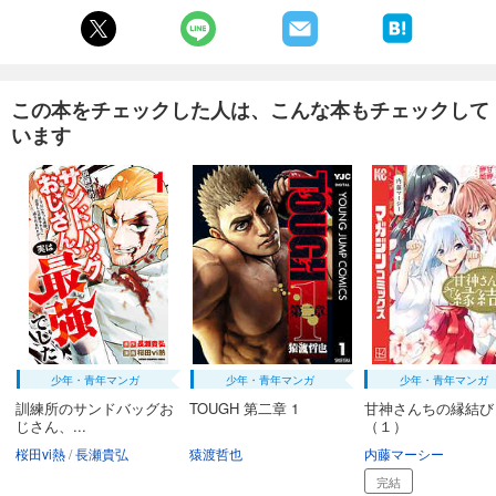
試し読み
あらすじを表示する
まんだら屋の良太 愛蔵版 39
この本をチェックした人は、こんな本もチェックして
540
円 (税込)
カート
います
完結
試し読み
あらすじを表示する
まんだら屋の良太 愛蔵版 40
540
円 (税込)
カート
完結
試し読み
あらすじを表示する
少年・青年マンガ
少年・青年マンガ
少年・青年マンガ
まんだら屋の良太 愛蔵版 41
訓練所のサンドバッグお
TOUGH 第二章 1
甘神さんちの縁結び
じさん、...
（１）
540
円 (税込)
カート
桜田vi熱
長瀬貴弘
猿渡哲也
内藤マーシー
完結
完結