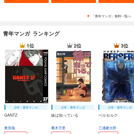
あらすじを表示する
まんだら屋の良太 愛蔵版 45
「青年マンガ」無料一覧へ
540
円 (税込)
カート
完結
青年マンガ ランキング
試し読み
あらすじを表示する
1位
2位
3位
まんだら屋の良太 愛蔵版 46
540
円 (税込)
カート
完結
試し読み
あらすじを表示する
まんだら屋の良太 愛蔵版 47
540
円 (税込)
少年・青年マンガ
少年・青年マンガ
少年・青年マンガ
カート
完結
GANTZ
妹は知っている
ベルセルク
試し読み
奥浩哉
雁木万里
三浦建太郎
あらすじを表示する