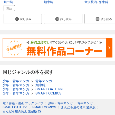
まんだら屋の良太 愛蔵版 51
畑中純
畑中純
宮沢賢治
畑中純
540
円 (税込)
完結
カート
完結
試し読み
試し読み
試し読み
試し読み
あらすじを表示する
まんだら屋の良太 愛蔵版 52
540
円 (税込)
カート
完結
試し読み
あらすじを表示する
同じジャンルの本を探す
まんだら屋の良太 愛蔵版 53
540
少年・青年マンガ
>
青年マンガ
円 (税込)
カート
少年・青年マンガ
>
畑中純
完結
少年・青年マンガ
>
SMART GATE Inc.
少年・青年マンガ
>
SMART COMICS
試し読み
あらすじを表示する
電子書籍・漫画 ブックライブ
〉
少年・青年マンガ
〉
青年マンガ
〉
SMART GATE Inc.
〉
SMART COMICS
〉
まんだら屋の良太 愛蔵版
〉
まんだら屋の良太 愛蔵版 29