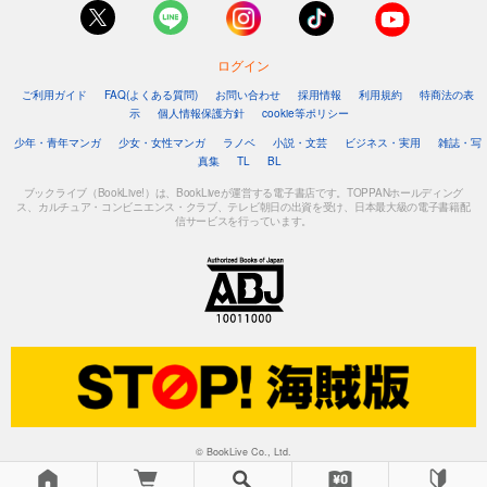
ログイン
ご利用ガイド
FAQ(よくある質問)
お問い合わせ
採用情報
利用規約
特商法の表
示
個人情報保護方針
cookie等ポリシー
少年・青年マンガ
少女・女性マンガ
ラノベ
小説・文芸
ビジネス・実用
雑誌・写
真集
TL
BL
ブックライブ（BookLive!）は、BookLiveが運営する電子書店です。TOPPANホールディング
ス、カルチュア・コンビニエンス・クラブ、テレビ朝日の出資を受け、日本最大級の電子書籍配
信サービスを行っています。
© BookLive Co., Ltd.