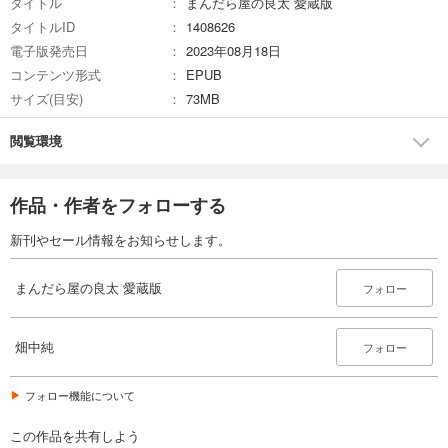
タイトル
まんだら屋の良太 愛蔵版
完結
タイトルID
1408626
試し読み
電子版発売日
2023年08月18日
あらすじを表示する
コンテンツ形式
EPUB
まんだら屋の良太 愛蔵版 36
サイズ(目安)
73MB
540
円 (税込)
カート
閲覧環境
完結
試し読み
作品・作者をフォローする
あらすじを表示する
まんだら屋の良太 愛蔵版 37
新刊やセール情報をお知らせします。
540
円 (税込)
カート
まんだら屋の良太 愛蔵版
フォロー
完結
試し読み
あらすじを表示する
畑中純
フォロー
まんだら屋の良太 愛蔵版 38
フォロー機能について
540
円 (税込)
カート
この作品を共有しよう
完結