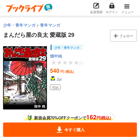
試し読み
会員登録
ログイン
メニュー
あらすじを表示する
少年・青年マンガ
青年マンガ
まんだら屋の良太 愛蔵版 14
まんだら屋の良太 愛蔵版 29
540
円 (税込)
フォロー
カート
完結
少年・青年マンガ
試し読み
畑中純
あらすじを表示する
-
(0)
540
まんだら屋の良太 愛蔵版 15
円 (税込)
2
pt
540
円 (税込)
カート
完結
完結
試し読み
あらすじを表示する
162
まんだら屋の良太 愛蔵版 16
新規会員70%OFFクーポンで
円(税込)
540
円 (税込)
カート
今すぐ購入
完結