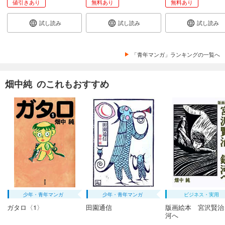
値引きあり
無料あり
無料あり
まんだら屋の良太 愛蔵版 48
試し読み
試し読み
試し読み
540
円 (税込)
カート
完結
試し読み
「青年マンガ」ランキングの一覧へ
あらすじを表示する
まんだら屋の良太 愛蔵版 49
畑中純 のこれもおすすめ
540
円 (税込)
カート
完結
試し読み
あらすじを表示する
まんだら屋の良太 愛蔵版 50
540
円 (税込)
カート
完結
少年・青年マンガ
少年・青年マンガ
ビジネス・実用
試し読み
ガタロ〈1〉
田園通信
版画絵本 宮沢賢治
あらすじを表示する
河へ