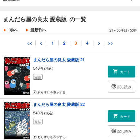
あらすじを表示する
第9話 ぐるぐるグルメ
まんだら屋の良太 愛蔵版 20
まんだら屋の良太 愛蔵版 の一覧
540
円 (税込)
カート
1巻へ
最新刊へ
21～30件目
/
53件
完結
試し読み
<<
<
1
2
3
4
>
>>
あらすじを表示する
まんだら屋の良太 愛蔵版 21
540
円 (税込)
カート
完結
試し読み
あらすじを表示する
まんだら屋の良太 愛蔵版 22
540
円 (税込)
カート
完結
試し読み
あらすじを表示する