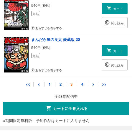
540
円 (税込)
カート
完結
試し読み
あらすじを表示する
まんだら屋の良太 愛蔵版 30
540
円 (税込)
カート
完結
試し読み
あらすじを表示する
まんだら屋の良太 愛蔵版 31
<<
<
1
2
3
4
>
>>
540
円 (税込)
カート
全53巻配信中
完結
試し読み
カートに全巻入れる
あらすじを表示する
※期間限定無料版、予約作品はカートに入りません
まんだら屋の良太 愛蔵版 32
540
円 (税込)