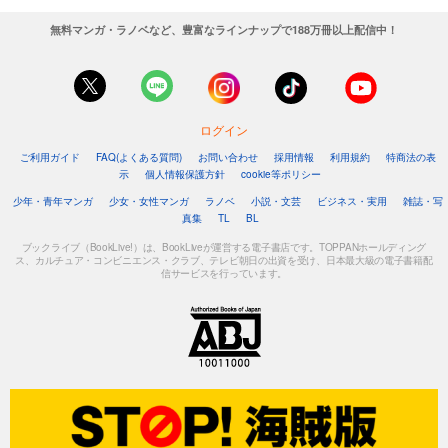
無料マンガ・ラノベなど、豊富なラインナップで188万冊以上配信中！
ログイン
ご利用ガイド
FAQ(よくある質問)
お問い合わせ
採用情報
利用規約
特商法の表
示
個人情報保護方針
cookie等ポリシー
少年・青年マンガ
少女・女性マンガ
ラノベ
小説・文芸
ビジネス・実用
雑誌・写
真集
TL
BL
ブックライブ（BookLive!）は、BookLiveが運営する電子書店です。TOPPANホールディング
ス、カルチュア・コンビニエンス・クラブ、テレビ朝日の出資を受け、日本最大級の電子書籍配
信サービスを行っています。