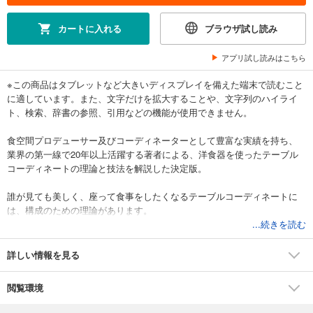
カートに入れる
ブラウザ試し読み
アプリ試し読みはこちら
※この商品はタブレットなど大きいディスプレイを備えた端末で読むこと
に適しています。また、文字だけを拡大することや、文字列のハイライ
ト、検索、辞書の参照、引用などの機能が使用できません。
食空間プロデューサー及びコーディネーターとして豊富な実績を持ち、
業界の第一線で20年以上活躍する著者による、洋食器を使ったテーブル
コーディネートの理論と技法を解説した決定版。
誰が見ても美しく、座って食事をしたくなるテーブルコーディネートに
は、構成のための理論があります。
感性だけに頼らず、流行に左右されることなく、いつの時代にも使える
...続きを読む
テーブルコーディネートの普遍的な理論とノウハウ、アイデアを著者な
らではの切り口で紹介します。
詳しい情報を見る
洋食器やリネンについての基本的な知識や揃え方に加え、実際にコーデ
閲覧環境
ィネートに取り入れる際の技法を、色、形、素材の観点から実践的に説
明します。