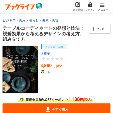
会員登録
ログイン
メニュー
ビジネス・実用
暮らし・健康・美容
テーブルコーディネートの発想と技法：
フォロー
視覚効果から考えるデザインの考え方、
組み立て方
ビジネス・実用
浜裕子
-
(0)
3,960
円 (税込)
19
pt
1,188
新規会員70%OFFクーポンで
円(税込)
今すぐ購入