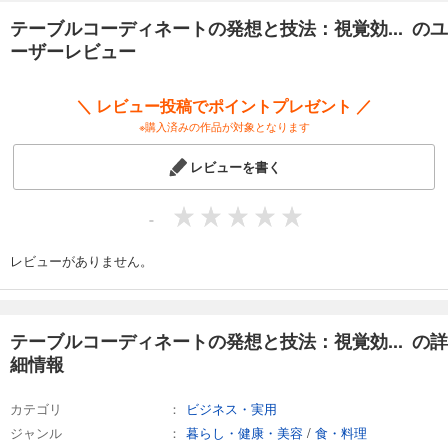
コーディネートの基本構成に加えて、同じコーディネートの中で、皿や
テーブルコーディネートの発想と技法：視覚効... のユ
ナプキンなどのアイテムの種類や色を変えると印象がどのように変化す
ーザーレビュー
るかなど、テーブルコーディネートの持つ視覚効果についても紹介しま
す。
＼ レビュー投稿でポイントプレゼント ／
さらにテーブルコーディネートの作例では、構成するうえで必要な「10
※購入済みの作品が対象となります
の法則と」、発想の筋道についても解説。
美しいビジュアルとともに、洋食器のテーブルコーディネートの基本と
レビューを書く
10年たっても使える技法を学べる１冊です。
-
レビューがありません。
テーブルコーディネートの発想と技法：視覚効... の詳
細情報
カテゴリ
ビジネス・実用
ジャンル
暮らし・健康・美容
/
食・料理