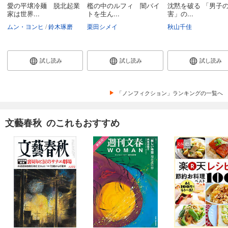
愛の平壌冷麺 脱北起業
檻の中のルフィ 闇バイ
沈黙を破る 「男子
家は世界...
トを生ん...
害」の...
ムン・ヨンヒ
鈴木琢磨
栗田シメイ
秋山千佳
試し読み
試し読み
試し読み
「ノンフィクション」ランキングの一覧へ
文藝春秋 のこれもおすすめ