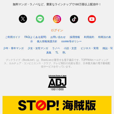
無料マンガ・ラノベなど、豊富なラインナップで188万冊以上配信中！
ログイン
ご利用ガイド
FAQ(よくある質問)
お問い合わせ
採用情報
利用規約
特商法の表
示
個人情報保護方針
cookie等ポリシー
少年・青年マンガ
少女・女性マンガ
ラノベ
小説・文芸
ビジネス・実用
雑誌・写
真集
TL
BL
ブックライブ（BookLive!）は、BookLiveが運営する電子書店です。TOPPANホールディング
ス、カルチュア・コンビニエンス・クラブ、テレビ朝日の出資を受け、日本最大級の電子書籍配
信サービスを行っています。