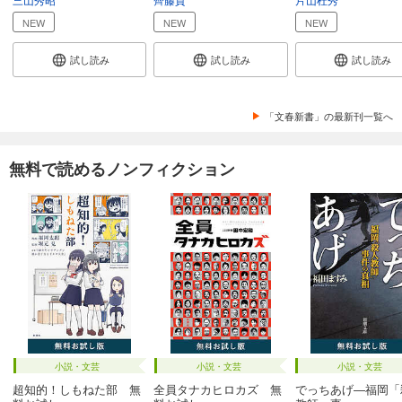
NEW
NEW
NEW
試し読み
試し読み
試し読み
「文春新書」の最新刊一覧へ
無料で読めるノンフィクション
小説・文芸
小説・文芸
小説・文芸
超知的！しもねた部 無
全員タナカヒロカズ 無
でっちあげ―福岡「