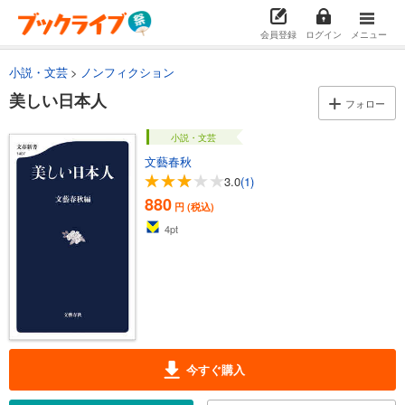
会員登録
ログイン
メニュー
小説・文芸
ノンフィクション
美しい日本人
フォロー
小説・文芸
文藝春秋
3.0
(1)
880
円 (税込)
4
pt
今すぐ購入