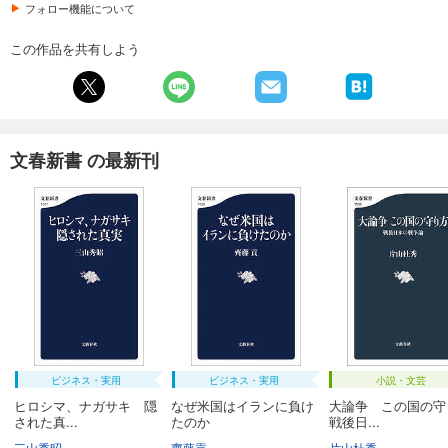
フォロー機能について
この作品を共有しよう
文春新書 の最新刊
ビジネス・実用
ビジネス・実用
小説・文芸
ヒロシマ、ナガサキ 隠
なぜ米国はイランに負け
大論争 この国の守
された真...
たのか
戦後日...
三山秀昭
齊藤貢
片山杜秀