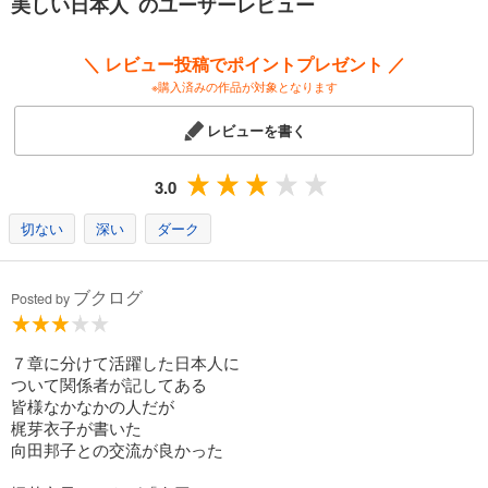
美しい日本人 のユーザーレビュー
がっています。ときにその恩恵は、現在の私たちにも及んでいます。文
芸や芸能であれば、大多数の国民がその恩恵を享受していることでしょ
う。
＼ レビュー投稿でポイントプレゼント ／
本書が読者諸兄の人生と思考にとって、良き一助になれば幸いです。
※購入済みの作品が対象となります
レビューを書く
3.0
切ない
深い
ダーク
ブクログ
Posted by
７章に分けて活躍した日本人に
ついて関係者が記してある
皆様なかなかの人だが
梶芽衣子が書いた
向田邦子との交流が良かった