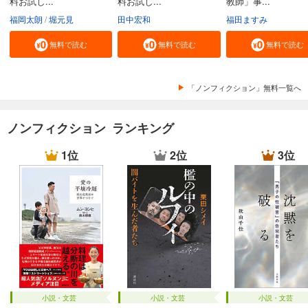
料お試し...
料お試し...
教師」事...
福岡太朗
堀元見
田中宏和
福田ますみ
無料で読む
無料で読む
無料で読む
「ノンフィクション」無料一覧へ
ノンフィクション ランキング
1位
2位
3位
小説・文芸
小説・文芸
小説・文芸