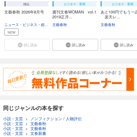
雑誌
ビジネス・実用
ビジネス・実用
文藝春秋 2026年8月号
週刊文春WOMAN vol.1
あと100円でもう一
2019正月...
楽天レ...
ニュース・ビジネス・総合
総合
文藝春秋
文藝春秋
NEW
試し読み
試し読み
試し読み
同じジャンルの本を探す
小説・文芸
>
ノンフィクション
/
人物評伝
小説・文芸
>
文藝春秋
小説・文芸
>
文藝春秋
小説・文芸
>
文春新書