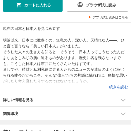
カートに入れる
ブラウザ試し読み
アプリ試し読みはこちら
現在の日本と日本人を見つめ直す
明治以来、日本には数多くの、無私の人、潔い人、天晴れな人――、ひ
と言で言うなら「美しい日本人」がいました。
そうした人々の生き方を知ると、そうそう、日本人ってこうだったんだ
よなあとしみじみ胸に迫るものがあります。歴史に名を残さないまで
も、こうした日本人は市井にたくさんいたはずです。
ましてや、殖財と私利私欲に走る人たちのニュースが連日のように報じ
られる昨今だからこそ、そんな“偉人”たちの片鱗に触れれば、痛快な思い
がしたり考え直したりするのではないでしょうか。
“偉人”の人生は、我が身を映す鏡でもあるのです。
...続きを読む
本書では、かつて『文藝春秋』で記事になった数百人の人物のなかか
ら、“美しく生きた日本人”73人を厳選しました。
詳しい情報を見る
たとえば、政官界からは鈴木貫太郎、白洲次郎、土光敏夫……、国際社
会からは緒方貞子、杉原千畝、植村直己、盛田昭夫……、実業界からは
閲覧環境
本田宗一郎、星一、井深大……、文化からは小津安二郎、城山三郎、淀
川長治、兼高かおる……、学問からは柳田國男、白川静、牧野富太
郎……、芸能からは高峰秀子、渥美清、坂本九……と多岐の分野にひろ