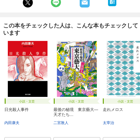
この本をチェックした人は、こんな本もチェックして
います
小説・文芸
小説・文芸
小説・文芸
日光殺人事件
最後の秘境 東京藝大―
走れメロス
天才たち...
内田康夫
二宮敦人
太宰治