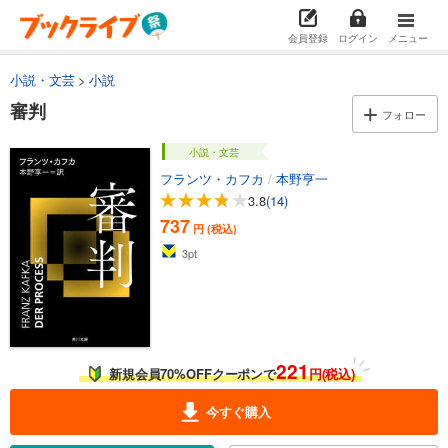
会員登録
ログイン
メニュー
小説・文芸
小説
審判
フォロー
小説・文芸
フランツ・カフカ
/
本野亨一
3.8
(14)
737
円 (税込)
3
pt
221
新規会員70%OFFクーポンで
円(税込)
今すぐ購入