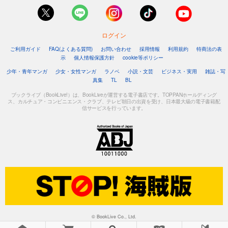
ログイン
ご利用ガイド
FAQ(よくある質問)
お問い合わせ
採用情報
利用規約
特商法の表
示
個人情報保護方針
cookie等ポリシー
少年・青年マンガ
少女・女性マンガ
ラノベ
小説・文芸
ビジネス・実用
雑誌・写
真集
TL
BL
ブックライブ（BookLive!）は、BookLiveが運営する電子書店です。TOPPANホールディング
ス、カルチュア・コンビニエンス・クラブ、テレビ朝日の出資を受け、日本最大級の電子書籍配
信サービスを行っています。
© BookLive Co., Ltd.