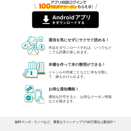
通信を気にせずにサクサク読める！
作品をダウンロードすれば、いつでもど
こでも読書が楽しめます。
本棚を作って本の整理ができる！
ジャンルや作家ごとなどに本を分類し
て、鍵もかけられます。
お得な通知機能！
通知を許可すると、お得なクーポン情報
などが届きます。
無料マンガ・ラノベなど、豊富なラインナップで188万冊以上配信中！