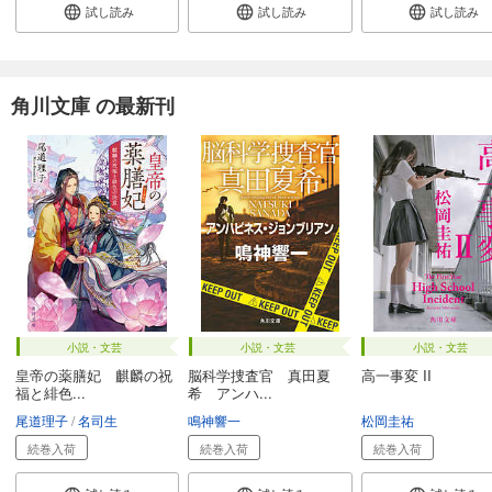
試し読み
試し読み
試し読み
角川文庫 の最新刊
小説・文芸
小説・文芸
小説・文芸
皇帝の薬膳妃 麒麟の祝
脳科学捜査官 真田夏
高一事変 II
福と緋色...
希 アンハ...
尾道理子
名司生
鳴神響一
松岡圭祐
続巻入荷
続巻入荷
続巻入荷