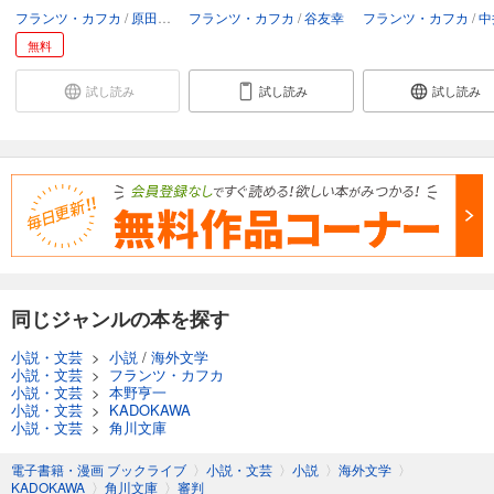
フランツ・カフカ
原田義人
フランツ・カフカ
谷友幸
フランツ・カフカ
中井
無料
試し読み
試し読み
試し読み
同じジャンルの本を探す
小説・文芸
>
小説
/
海外文学
小説・文芸
>
フランツ・カフカ
小説・文芸
>
本野亨一
小説・文芸
>
KADOKAWA
小説・文芸
>
角川文庫
電子書籍・漫画 ブックライブ
〉
小説・文芸
〉
小説
〉
海外文学
〉
KADOKAWA
〉
角川文庫
〉
審判