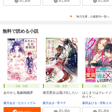
試し読み
試し読み
試し読み
「角川文庫」の最新刊一覧へ
無料で読める小説
小説・文芸
小説・文芸
小説・文芸
あやかし鬼嫁婚姻譚
後宮悪女は逃げ出したい
はじまりはクレイジ
れイケ...
朧月あき
セカイメグル
朧月あき
宵マチ
森田あひる
冴島ユカ
試し読み
試し読み
無料で読む