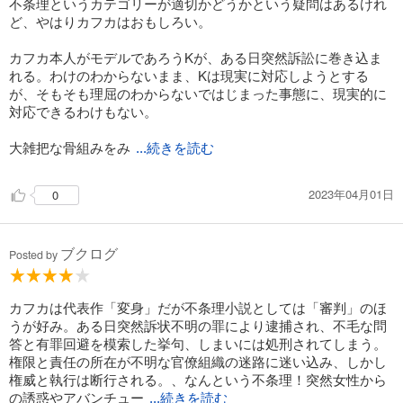
不条理というカテゴリーが適切かどうかという疑問はあるけれ
ど、やはりカフカはおもしろい。
カフカ本人がモデルであろうKが、ある日突然訴訟に巻き込ま
れる。わけのわからないまま、Kは現実に対応しようとする
が、そもそも理屈のわからないではじまった事態に、現実的に
対応できるわけもない。
大雑把な骨組みをみ
...続きを読む
2023年04月01日
0
ブクログ
Posted by
カフカは代表作「変身」だが不条理小説としては「審判」のほ
うが好み。ある日突然訴状不明の罪により逮捕され、不毛な問
答と有罪回避を模索した挙句、しまいには処刑されてしまう。
権限と責任の所在が不明な官僚組織の迷路に迷い込み、しかし
権威と執行は断行される。、なんという不条理！突然女性から
の誘惑やアバンチュー
...続きを読む