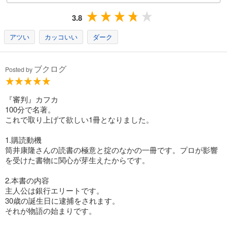
3.8
アツい
カッコいい
ダーク
ブクログ
Posted by
『審判』カフカ
100分で名著。
これで取り上げて欲しい1冊となりました。
1.購読動機
筒井康隆さんの読書の極意と掟のなかの一冊です。プロが影響
を受けた書物に関心が芽生えたからです。
2.本書の内容
主人公は銀行エリートです。
30歳の誕生日に逮捕をされます。
それが物語の始まりです。