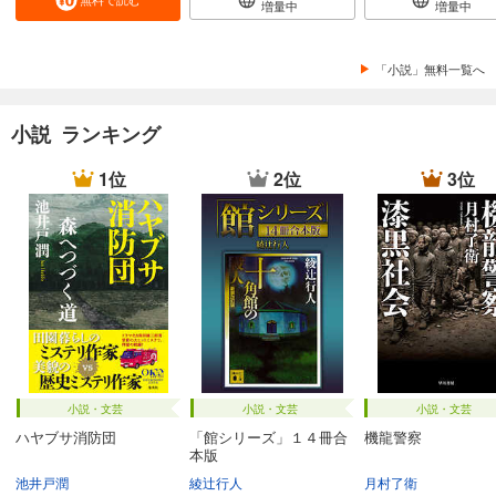
増量中
増量中
「小説」無料一覧へ
小説 ランキング
1位
2位
3位
小説・文芸
小説・文芸
小説・文芸
ハヤブサ消防団
「館シリーズ」１４冊合
機龍警察
本版
池井戸潤
綾辻行人
月村了衛