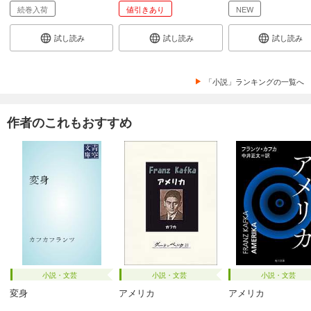
続巻入荷
値引きあり
NEW
試し読み
試し読み
試し読み
「小説」ランキングの一覧へ
作者のこれもおすすめ
小説・文芸
小説・文芸
小説・文芸
変身
アメリカ
アメリカ