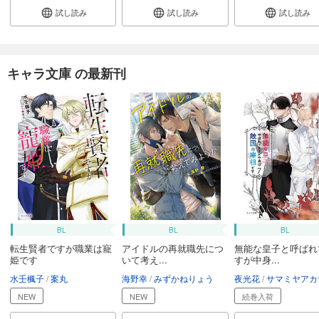
試し読み
試し読み
試し読み
キャラ文庫 の最新刊
BL
BL
BL
転生賢者ですが職業は寵
アイドルの再就職先につ
無能な皇子と呼ばれ
姫です
いて考え...
すが中身...
水壬楓子
案丸
海野幸
みずかねりょう
夜光花
サマミヤアカ
NEW
NEW
続巻入荷