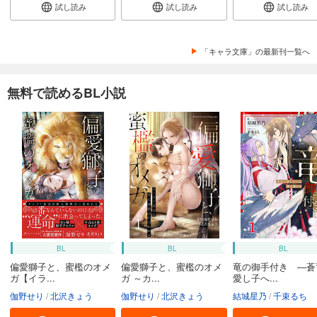
試し読み
試し読み
試し読み
「キャラ文庫」の最新刊一覧へ
無料で読めるBL小説
BL
BL
BL
偏愛獅子と、蜜檻のオメ
偏愛獅子と、蜜檻のオメ
竜の御手付き ―蒼
ガ【イラ...
ガ ～カ...
愛し子へ...
伽野せり
北沢きょう
伽野せり
北沢きょう
結城星乃
千束るち