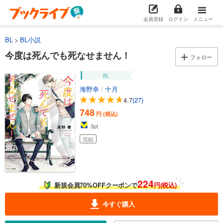
会員登録
ログイン
メニュー
BL
BL小説
今度は死んでも死なせません！
フォロー
BL
海野幸
/
十月
4.7
(27)
748
円 (税込)
3
pt
完結
224
新規会員70%OFFクーポンで
円(税込)
今すぐ購入