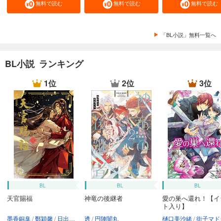
無料で読む
無料で読む
無料で読む
「BL小説」無料一覧へ
BL小説 ランキング
1位
2位
3位
BL
BL
BL
天官賜福
神竜の後継者
愛の巣へ還れ！【イ
ト入り】
墨香銅臭
鄭穎馨
日出的小太陽
透
円陣闇丸
樋口美沙緒
街子マド