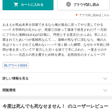
カートに入れる
ブラウザ試し読み
アプリ試し読みはこちら
おまえが死ぬ未来を回避できるなら俺が過去に戻ってやり直してやる
――!! 大学時代の元カレが、死後三日経って遺体で発見された!? 一方的
にフラれた湯峰(ゆみね)の訃報に、愕然とする貴文(たかふみ)。常に人に
囲まれてたあいつが孤独死なんて…。湯峰が死なずに済むなら、俺の人
生はリセットされても構わない――!! 強く願った瞬間、なぜか４年前に時
間が巻き戻っていて!? 努力した日々を捨てて手に入れた、一度きりのチ
ャンス――元恋人の死を覆すため時を遡る、起死回生のタイムリープ!!
BLアワード2024
詳しい情報を見る
閲覧環境
今度は死んでも死なせません！ のユーザーレビュー