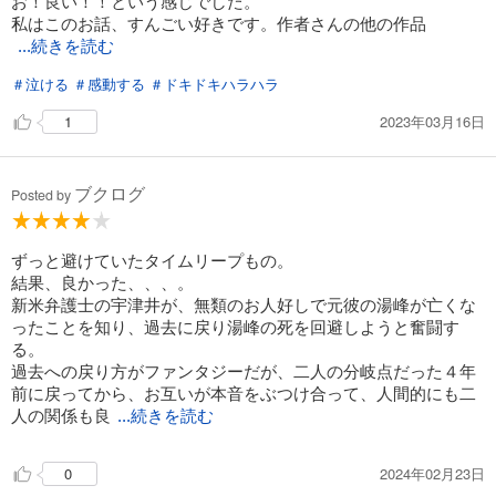
お！良い！！という感じでした。
私はこのお話、すんごい好きです。作者さんの他の作品
...続きを読む
＃泣ける
＃感動する
＃ドキドキハラハラ
2023年03月16日
1
ブクログ
Posted by
ずっと避けていたタイムリープもの。
結果、良かった、、、。
新米弁護士の宇津井が、無類のお人好しで元彼の湯峰が亡くな
ったことを知り、過去に戻り湯峰の死を回避しようと奮闘す
る。
過去への戻り方がファンタジーだが、二人の分岐点だった４年
前に戻ってから、お互いが本音をぶつけ合って、人間的にも二
人の関係も良
...続きを読む
2024年02月23日
0