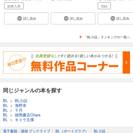
続巻入荷
完結
試し読み
試し読み
試し読み
「BL小説」ランキングの一覧へ
同じジャンルの本を探す
BL
>
BL小説
BL
>
海野幸
BL
>
十月
BL
>
徳間書店Chara
BL
>
キャラ文庫
電子書籍・漫画 ブックライブ
〉
BL（ボーイズラブ）
〉
BL小説
〉