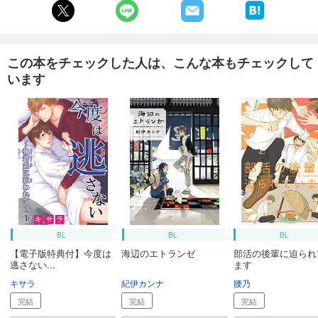
この本をチェックした人は、こんな本もチェックして
います
BL
BL
BL
【電子版特典付】今度は
海辺のエトランゼ
部活の後輩に迫られ
逃さない...
ます
キサラ
紀伊カンナ
腰乃
完結
完結
完結