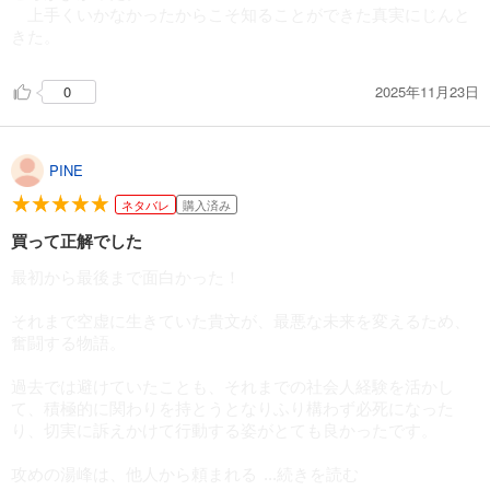
上手くいかなかったからこそ知ることができた真実にじんと
きた。
2025年11月23日
0
PINE
ネタバレ
購入済み
買って正解でした
最初から最後まで面白かった！
それまで空虚に生きていた貴文が、最悪な未来を変えるため、
奮闘する物語。
過去では避けていたことも、それまでの社会人経験を活かし
て、積極的に関わりを持とうとなりふり構わず必死になった
り、切実に訴えかけて行動する姿がとても良かったです。
攻めの湯峰は、他人から頼まれる
...続きを読む