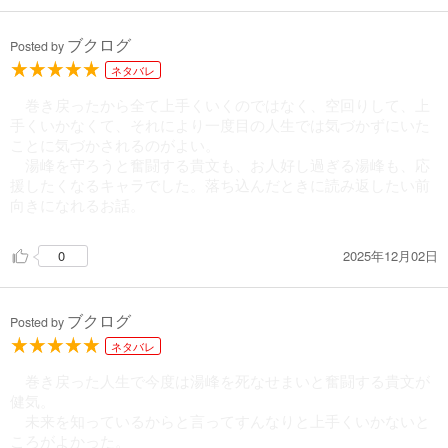
ブクログ
Posted by
ネタバレ
巻き戻ったから全て上手くいくのではなく、空回りして、上
手くいかなくて、それにより一度目の人生では気づかずにいた
ことに気づかされるのがよい。
湯峰を守ろうと奮闘する貴文も、お人好し過ぎる湯峰も、応
援したくなるキャラでした。落ち込んだときに読み返したい前
向きになれるお話。
2025年12月02日
0
ブクログ
Posted by
ネタバレ
巻き戻った人生で今度は湯峰を死なせまいと奮闘する貴文が
健気。
未来を知っているからと言ってすんなりと上手くいかないと
ころがよかった。