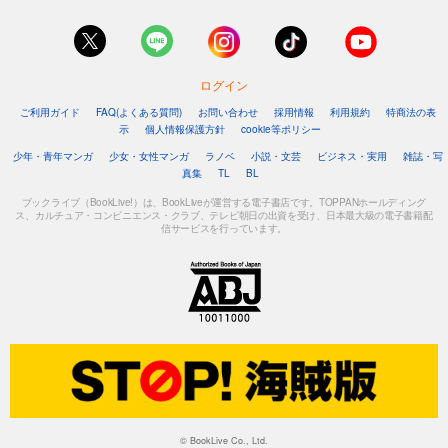
ログイン
ご利用ガイド
FAQ(よくある質問)
お問い合わせ
採用情報
利用規約
特商法の表
示
個人情報保護方針
cookie等ポリシー
少年・青年マンガ
少女・女性マンガ
ラノベ
小説・文芸
ビジネス・実用
雑誌・写
真集
TL
BL
ブックライブ（BookLive!）は、BookLiveが運営する電子書店です。TOPPANホールディング
ス、カルチュア・コンビニエンス・クラブ、テレビ朝日の出資を受け、日本最大級の電子書籍配
信サービスを行っています。
© BookLive Co., Ltd.