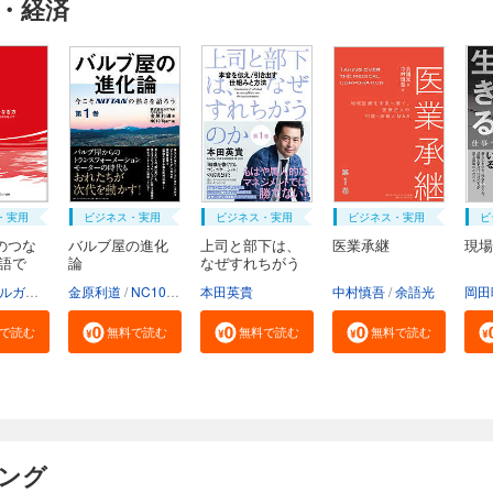
・経済
・実用
ビジネス・実用
ビジネス・実用
ビジネス・実用
ビ
のつな
バルブ屋の進化
上司と部下は、
医業承継
現場
物語で
論
なぜすれちがう
の...
三菱UFJモルガン・スタンレー証券株式会社
金原利道
NC10Team
本田英貴
中村慎吾
余語光
岡田
で読む
無料で読む
無料で読む
無料で読む
キング