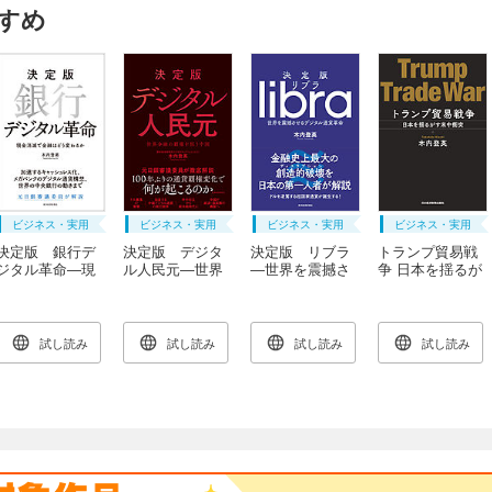
すめ
ビジネス・実用
ビジネス・実用
ビジネス・実用
ビジネス・実用
決定版 銀行デ
決定版 デジタ
決定版 リブラ
トランプ貿易戦
ジタル革命―現
ル人民元―世界
―世界を震撼さ
争 日本を揺るが
金消滅で金融は
金融の覇権を狙
せるデジタル通
す米中衝突
どう変わるか
う中国
貨革命
試し読み
試し読み
試し読み
試し読み