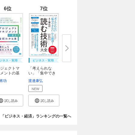
6位
7位
ジネス・実用
ビジネス・実用
ジェクトマ
「考えられな
メントの基
い」「集中でき
ない...
将功
藤栄一郎
渡邊康弘
NEW
試し読み
試し読み
「ビジネス・経済」ランキングの一覧へ