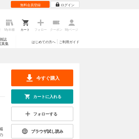
無料会員登録
ログイン
歴
My本棚
カート
フォロー
クーポン
Myページ
雑誌
はじめての方へ
ご利用ガイド
写真集
今すぐ購入
カートに入れる
フォローする
幅
ブラウザ試し読み
の