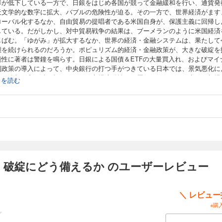
率が低下している一方で、日銀をはじめ各国が競って金融緩和を行い、通貨発
天文学的な数字に拡大、バブルの危険性が迫る。その一方で、世界経済がます
ローバル化するなか、自由貿易の提唱者である米国自身が、保護主義に回帰し
している。だがしかし、対中貿易戦争の結果は、ブーメランのように米国経済
しばむ。「ゆがみ」が拡大するなか、世界の経済・金融システムは、果たして
態を続けられるのだろうか。ポピュリズム的経済・金融政策が、大きな破綻を
能性に著者は警鐘を鳴らす。日銀による国債＆ETFの大量買入れ、およびマイ
利政策の導入によって、中央銀行の打つ手がつきている日本では、景気悪化に
銀が追加緩和に踏み切ることで、市場流動性が一層低下し、それが大きな相場
続きを読む
きっかけとなりかねない。貿易戦争の拡大、およびトランプ政権のポピュリズ
策が双子の赤字問題を再燃させているアメリカでは、覇権のゆらぎによるペト
ー体制のほころびが、強固に見えた米国の金融システムを水面下で腐食させて
政府債務を海外の米国債需要によって無限にファイナンスしつづけるという錬
、はたして今後継続できるのだろうか。また、リーマン・ショック時に世界経
引役となった中国は、いまだ実態が把握しきれない理財商品すなわちシャドー
ングという爆弾を抱えている。米中交渉の行方もいまだ予断を許さない。次の
ン・ショックはいつ、どこで、どのように起こるのか。元日銀政策審議委員と
ベノミクスに反対票を投じつづけた著者が、世界経済の行く末を占う。
 破綻にどう備えるか のユーザーレビュー
ちらの作品は過去に他出版社より配信していた内容と同様となります。重複購
お気を付けください
＼ レビュ
※購