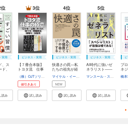
2位
3位
4位
5位
・実用
ビジネス・実用
ビジネス・実用
ビジネス・実用
ビ
ド、ス
【７冊合本版】
快適さの罠―私
AI時代に強いゼ
プロ
ード、
トヨタ流 仕事
たちの祖先が経
ネラリスト――
ネジ
の...
験...
手...
本...
（株）OJTソリューションズ
マイケル・イースター
須川綾子
マンスール・スームロ
橋本
斎
値引きあり
NEW
し読み
試し読み
試し読み
試し読み