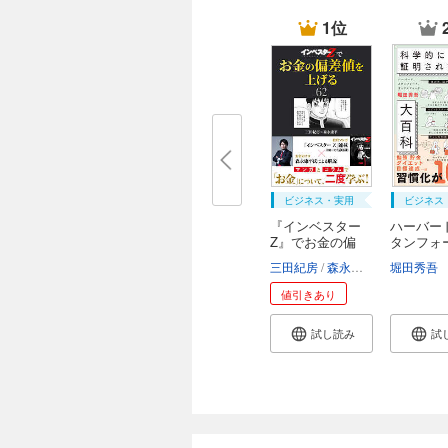
1位
ビジネス・実用
ビジネス
『インベスター
ハーバー
Z』でお金の偏
タンフォ
差...
オ...
三田紀房
森永康平
堀田秀吾
値引きあり
試し読み
試