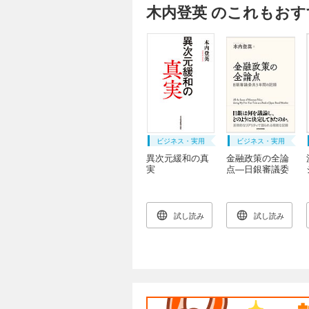
木内登英 のこれもおす
ビジネス・実用
ビジネス・実用
異次元緩和の真
金融政策の全論
実
点―日銀審議委
員５年間の記録
試し読み
試し読み