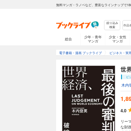
無料マンガ・ラノベなど、豊富なラインナップで18
絞り込み
検索
少年・青年
少女・女性
総合
マンガ
マンガ
電子書籍・漫画 ブックライブ
ビジネス・実
世
ビ
木内
1,8
4.0
リー
な財