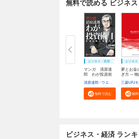
無料で読める ビジネス
ビジネス・実用
ビジネス
マンガ 清原達
夢とお金
郎 わが投資術
ぎ方 ─ 
読...
清原達郎
ウエノ
河野慶
無料で読む
無料
ビジネス・経済 ラン