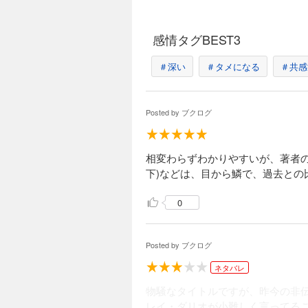
感情タグBEST3
＃深い
＃タメになる
＃共感
Posted by
ブクログ
相変わらずわかりやすいが、著者
下)などは、目から鱗で、過去との
0
Posted by
ブクログ
ネタバレ
物騒なタイトルですが、昨今の非
レイ・ダリオが小難しく言ってる