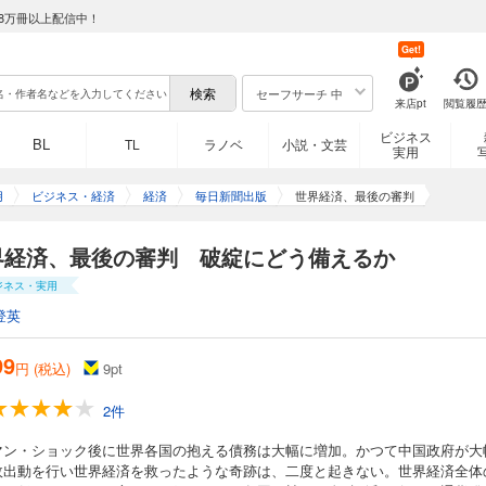
8万冊以上配信中！
Get!
セーフサーチ 中
来店pt
閲覧履
ビジネス
BL
TL
ラノベ
小説・文芸
実用
用
ビジネス・経済
経済
毎日新聞出版
世界経済、最後の審判
界経済、最後の審判 破綻にどう備えるか
ジネス・実用
登英
99
円 (税込)
9
pt
2件
マン・ショック後に世界各国の抱える債務は大幅に増加。かつて中国政府が大
政出動を行い世界経済を救ったような奇跡は、二度と起きない。世界経済全体