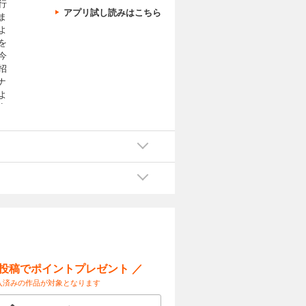
行
アプリ試し読みはこちら
ま
よ
を
今
招
ナ
よ
変
ム
ロ
い
金
済
バ
リ
し
入
ー投稿でポイントプレゼント ／
入済みの作品が対象となります