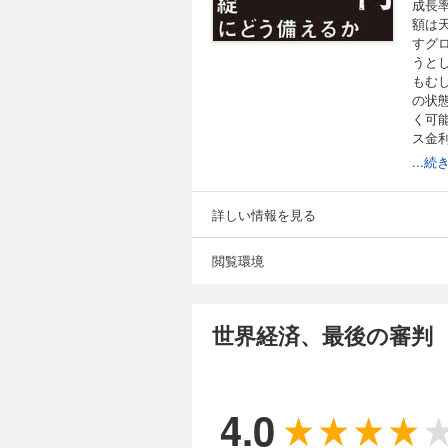
成長
額は
すグ
うと
もむ
の状
く可
ス金
り日
...
動の
的政
ダラ
詳しい情報を見る
る。
術が
閲覧環境
の牽
ンキ
ーマ
てア
世界経済、最後の審判
※こ
には
4.0