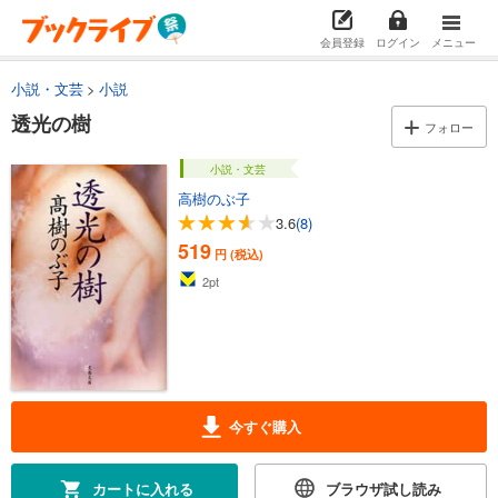
会員登録
ログイン
メニュー
小説・文芸
小説
透光の樹
フォロー
小説・文芸
高樹のぶ子
3.6
(8)
519
円 (税込)
2
pt
今すぐ購入
カートに入れる
ブラウザ試し読み