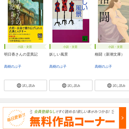
小説・文芸
小説・文芸
小説・文芸
明日香さんの霊異記
妖しい風景
格闘（新潮文庫）
高樹のぶ子
高樹のぶ子
高樹のぶ子
試し読み
試し読み
試し読み