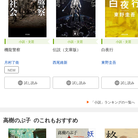
小説・文芸
小説・文芸
小説・文芸
機龍警察
伝説（文庫版）
白夜行
月村了衛
西尾維新
東野圭吾
NEW
試し読み
試し読み
試し読み
「小説」ランキングの一覧へ
高樹のぶ子 のこれもおすすめ