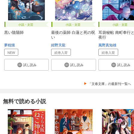
小説・文芸
小説・文芸
小説・文芸
黒い陰陽師
最後の薬師 白蓮と死の呪
耳袋秘帖 南町奉行
い
夜行
夢枕獏
紺野天龍
風野真知雄
NEW
続巻入荷
続巻入荷
試し読み
試し読み
試し読み
「文春文庫」の最新刊一覧へ
無料で読める小説