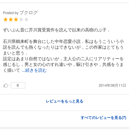
ブクログ
Posted by
ずいぶん昔に芥川賞受賞作を読んで以来の高樹のぶ子．
石川県鶴来町を舞台にした中年恋愛小説．私はもうこういう小
説を読んでも熱くなったりはできないが，この作家はとてもう
まいと思う．
設定はあまり自然ではないが，主人公の二人にリアリティーを
感じるし，男と女の心のすれ違いや，駆け引きや，共感をうま
く描いて
...続きを読む
2014年08月11日
0
レビューをもっと見る
すべてのレビューを見る(
7
)