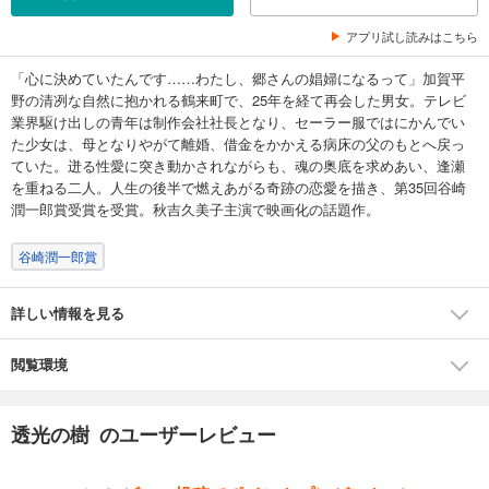
アプリ試し読みはこちら
「心に決めていたんです……わたし、郷さんの娼婦になるって」加賀平
野の清冽な自然に抱かれる鶴来町で、25年を経て再会した男女。テレビ
業界駆け出しの青年は制作会社社長となり、セーラー服ではにかんでい
た少女は、母となりやがて離婚、借金をかかえる病床の父のもとへ戻っ
ていた。迸る性愛に突き動かされながらも、魂の奥底を求めあい、逢瀬
を重ねる二人。人生の後半で燃えあがる奇跡の恋愛を描き、第35回谷崎
潤一郎賞受賞を受賞。秋吉久美子主演で映画化の話題作。
谷崎潤一郎賞
詳しい情報を見る
閲覧環境
透光の樹 のユーザーレビュー