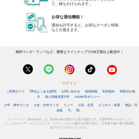
て、鍵もかけられます。
お得な通知機能！
通知を許可すると、お得なクーポン情報
などが届きます。
無料マンガ・ラノベなど、豊富なラインナップで188万冊以上配信中！
ログイン
ご利用ガイド
FAQ(よくある質問)
お問い合わせ
採用情報
利用規約
特商法の表
示
個人情報保護方針
cookie等ポリシー
少年・青年マンガ
少女・女性マンガ
ラノベ
小説・文芸
ビジネス・実用
雑誌・写
真集
TL
BL
ブックライブ（BookLive!）は、BookLiveが運営する電子書店です。TOPPANホールディング
ス、カルチュア・コンビニエンス・クラブ、テレビ朝日の出資を受け、日本最大級の電子書籍配
信サービスを行っています。