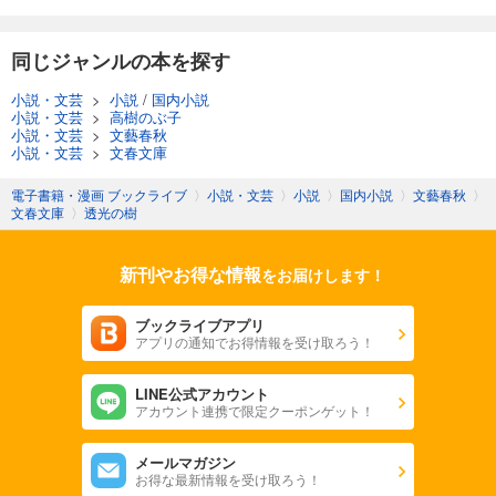
同じジャンルの本を探す
小説・文芸
>
小説
/
国内小説
小説・文芸
>
高樹のぶ子
小説・文芸
>
文藝春秋
小説・文芸
>
文春文庫
電子書籍・漫画 ブックライブ
〉
小説・文芸
〉
小説
〉
国内小説
〉
文藝春秋
〉
文春文庫
〉
透光の樹
新刊やお得な情報
をお届けします！
ブックライブアプリ
アプリの通知でお得情報を受け取ろう！
LINE公式アカウント
アカウント連携で限定クーポンゲット！
メールマガジン
お得な最新情報を受け取ろう！