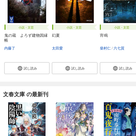
小説・文芸
小説・文芸
小説・文芸
鬼の蔵 よろず建物因縁
幻夏
宵鳴
帳
内藤了
太田愛
柴村仁
六七質
試し読み
試し読み
試し読み
文春文庫 の最新刊