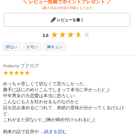
＼ レビュー投稿でポイントプレゼント ／
※購入済みの作品が対象となります
レビューを書く
3.6
切ない
エモい
胸キュン
ブクログ
Posted by
めっちゃ苦しくて切なくて恐ろしかった。
勝手に話にのめりこんでしまって本当に辛かった(/_;)
中年男女の大恋愛は本当に恐ろしい
こんなにも人を狂わせるものなのかと
話を読み進めるにつれて、表紙の意味が分かってくるげんけ
ど、
これがまた切ない(/_;)胸が締め付けられる(/_;)
鶴来の話で近所や
...続きを読む