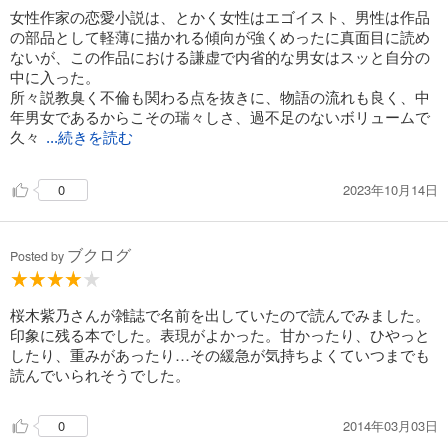
女性作家の恋愛小説は、とかく女性はエゴイスト、男性は作品
の部品として軽薄に描かれる傾向が強くめったに真面目に読め
ないが、この作品における謙虚で内省的な男女はスッと自分の
中に入った。
所々説教臭く不倫も関わる点を抜きに、物語の流れも良く、中
年男女であるからこその瑞々しさ、過不足のないボリュームで
久々
...続きを読む
2023年10月14日
0
ブクログ
Posted by
桜木紫乃さんが雑誌で名前を出していたので読んでみました。
印象に残る本でした。表現がよかった。甘かったり、ひやっと
したり、重みがあったり…その緩急が気持ちよくていつまでも
読んでいられそうでした。
2014年03月03日
0