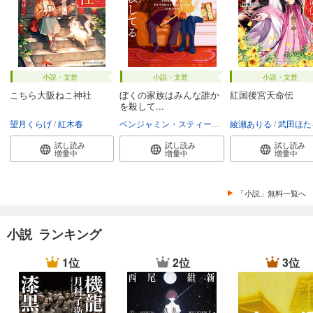
小説・文芸
小説・文芸
小説・文芸
こちら大阪ねこ神社
ぼくの家族はみんな誰か
紅国後宮天命伝
を殺して...
望月くらげ
紅木春
ベンジャミン・スティーヴンソン
綾瀬ありる
富永和子
武田ほた
試し読み
試し読み
試し読み
増量中
増量中
増量中
「小説」無料一覧へ
小説 ランキング
1位
2位
3位