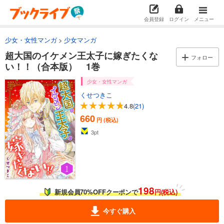
会員登録
ログイン
メニュー
少女・女性マンガ
少女マンガ
超大国のイケメン王太子に嫁ぎたくな
フォロー
い！！（合本版） 1巻
少女・女性マンガ
くせつきこ
4.8
(21)
660
円 (税込)
3
pt
198
新規会員70%OFFクーポンで
円(税込)
今すぐ購入