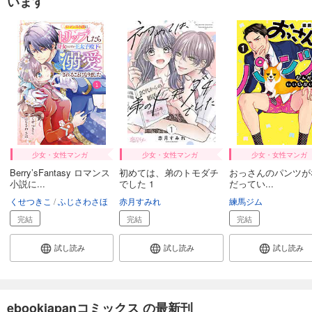
います
少女・女性マンガ
少女・女性マンガ
少女・女性マンガ
Berry’sFantasy ロマンス
初めては、弟のトモダチ
おっさんのパンツが
小説に...
でした 1
だってい...
くせつきこ
ふじさわさほ
赤月すみれ
練馬ジム
完結
完結
完結
試し読み
試し読み
試し読み
ebookjapanコミックス の最新刊