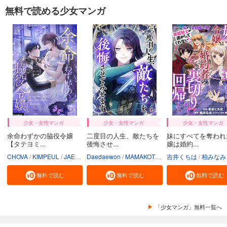
無料で読める少女マンガ
少女・女性マンガ
少女・女性マンガ
少女・女性マンガ
余命わずかの脇役令嬢
二度目の人生、敵たちを
妹にすべてを奪われ
【タテヨミ...
後悔させ...
嬢は婚約...
CHOVA
KIMPEUL
JAEUNHYANG
Daedaewon
MAMAKOTO
陽気なおじさん
吉井くちは
柏みなみ
Conte
無料で読む
無料で読む
無料で読む
「少女マンガ」無料一覧へ