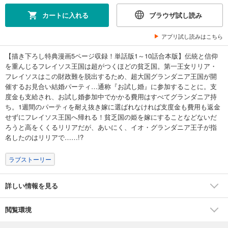
カートに入れる
ブラウザ試し読み
アプリ試し読みはこちら
【描き下ろし特典漫画5ページ収録！単話版1～10話合本版】伝統と信仰
を重んじるフレイソス王国は超がつくほどの貧乏国。第一王女リリア・
フレイソスはこの財政難を脱出するため、超大国グランダニア王国が開
催するお見合い結婚パーティ…通称『お試し婚』に参加することに。支
度金も支給され、お試し婚参加中でかかる費用はすべてグランダニア持
ち。1週間のパーティを耐え抜き嫁に選ばれなければ支度金も費用も返金
せずにフレイソス王国へ帰れる！貧乏国の姫を嫁にすることなどないだ
ろうと高をくくるリリアだが、あいにく、イオ・グランダニア王子が指
名したのはリリアで……!?
ラブストーリー
詳しい情報を見る
閲覧環境