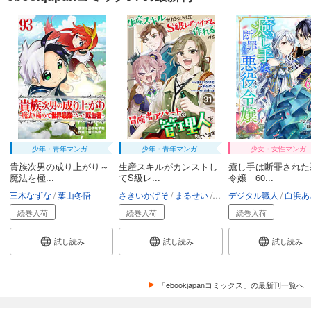
少年・青年マンガ
少年・青年マンガ
少女・女性マンガ
貴族次男の成り上がり～
生産スキルがカンストし
癒し手は断罪された
魔法を極...
てS級レ...
令嬢 60...
三木なずな
葉山冬悟
さきいかげそ
まるせい
riritto
デジタル職人
白浜あ
続巻入荷
続巻入荷
続巻入荷
試し読み
試し読み
試し読み
「ebookjapanコミックス」の最新刊一覧へ