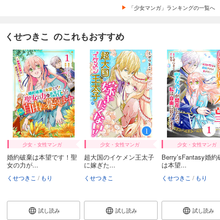
「少女マンガ」ランキングの一覧へ
くせつきこ のこれもおすすめ
少女・女性マンガ
少女・女性マンガ
少女・女性マンガ
婚約破棄は本望です！聖
超大国のイケメン王太子
Berry’sFantasy婚
女の力が...
に嫁ぎた...
は本望...
くせつきこ
もり
くせつきこ
くせつきこ
もり
試し読み
試し読み
試し読み