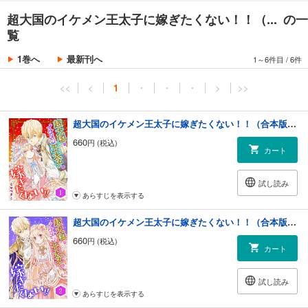
超大国のイケメン王太子に嫁ぎたくない！！（... の一
覧
1巻へ
最新刊へ
1～6件目
/
6件
<<
<
1
・
・
・
>
>>
超大国のイケメン王太子に嫁ぎたくない！！（合本版） 1巻
660
円 (税込)
カート
試し読み
あらすじを表示する
超大国のイケメン王太子に嫁ぎたくない！！（合本版） 2巻
660
円 (税込)
カート
試し読み
あらすじを表示する