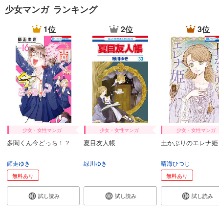
少女マンガ ランキング
1位
2位
3位
少女・女性マンガ
少女・女性マンガ
少女・女性マンガ
多聞くん今どっち！？
夏目友人帳
土かぶりのエレナ姫
師走ゆき
緑川ゆき
晴海ひつじ
無料あり
無料あり
試し読み
試し読み
試し読み