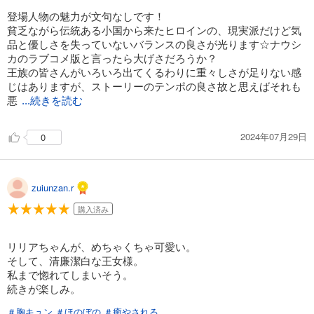
登場人物の魅力が文句なしです！
貧乏ながら伝統ある小国から来たヒロインの、現実派だけど気
品と優しさを失っていないバランスの良さが光ります☆ナウシ
カのラブコメ版と言ったら大げさだろうか？
王族の皆さんがいろいろ出てくるわりに重々しさが足りない感
じはありますが、ストーリーのテンポの良さ故と思えばそれも
悪
...続きを読む
2024年07月29日
0
zuiunzan.r
購入済み
リリアちゃんが、めちゃくちゃ可愛い。
そして、清廉潔白な王女様。
私まで惚れてしまいそう。
続きが楽しみ。
＃胸キュン
＃ほのぼの
＃癒やされる