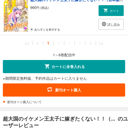
660
円 (税込)
カート
試し読み
あらすじを表示する
<<
<
1
・
・
・
>
>>
1～6巻配信中
カートに全巻入れる
※期間限定無料版、予約作品はカートに入りません
新刊オート購入
新刊オート購入について
超大国のイケメン王太子に嫁ぎたくない！！（... のユ
ーザーレビュー