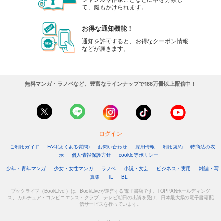
て、鍵もかけられます。
お得な通知機能！
通知を許可すると、お得なクーポン情報
などが届きます。
無料マンガ・ラノベなど、豊富なラインナップで188万冊以上配信中！
ログイン
ご利用ガイド
FAQ(よくある質問)
お問い合わせ
採用情報
利用規約
特商法の表
示
個人情報保護方針
cookie等ポリシー
少年・青年マンガ
少女・女性マンガ
ラノベ
小説・文芸
ビジネス・実用
雑誌・写
真集
TL
BL
ブックライブ（BookLive!）は、BookLiveが運営する電子書店です。TOPPANホールディング
ス、カルチュア・コンビニエンス・クラブ、テレビ朝日の出資を受け、日本最大級の電子書籍配
信サービスを行っています。