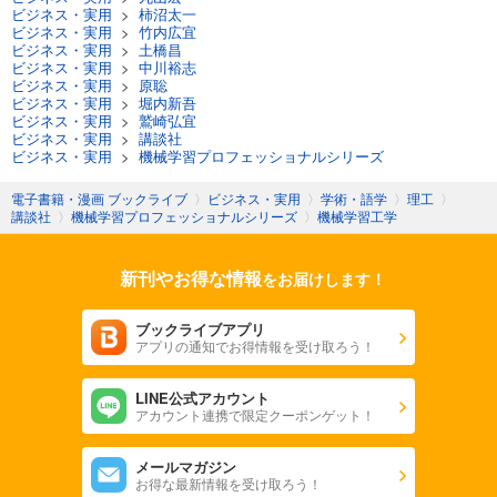
ビジネス・実用
>
柿沼太一
ビジネス・実用
>
竹内広宜
ビジネス・実用
>
土橋昌
ビジネス・実用
>
中川裕志
ビジネス・実用
>
原聡
ビジネス・実用
>
堀内新吾
ビジネス・実用
>
鷲崎弘宜
ビジネス・実用
>
講談社
ビジネス・実用
>
機械学習プロフェッショナルシリーズ
電子書籍・漫画 ブックライブ
〉
ビジネス・実用
〉
学術・語学
〉
理工
〉
講談社
〉
機械学習プロフェッショナルシリーズ
〉
機械学習工学
新刊やお得な情報
をお届けします！
ブックライブアプリ
アプリの通知でお得情報を受け取ろう！
LINE公式アカウント
アカウント連携で限定クーポンゲット！
メールマガジン
お得な最新情報を受け取ろう！