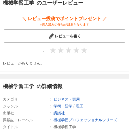
機械学習工学 のユーザーレビュー
巻頭言（丸山宏・PFN）
第1部 機械学習工学とは
＼ レビュー投稿でポイントプレゼント ／
第1章 機械学習工学（中川裕志・理化学研究所、石川冬樹・国立情報学研
※購入済みの作品が対象となります
究所）
レビューを書く
第2部 機械学習システムの開発・運用マネジメント
第2章 機械学習システムの開発とその検証プロジェクト（竹内広宜・武蔵
大学）
-
第3章 機械学習システムの運用（堀内新吾、土橋昌・株式会社エヌ・テ
ィ・ティ・データ）
レビューがありません。
第3部 機械学習システムの開発技術と倫理
第4章 機械学習デザインパターン（鷲崎弘宜・早稲田大学）
第5章 品質のとらえ方と管理（石川冬樹・国立情報学研究所）
機械学習工学 の詳細情報
第6章 機械学習モデルの説明法（原聡・大阪大学）
第7章 AI倫理（中川裕志・理化学研究所）
カテゴリ
ビジネス・実用
ジャンル
学術・語学
/
理工
第4部 機械学習と知財・契約
出版社
講談社
第8章 機械学習と知財・契約（柿沼太一・弁護士法人STORIA）
掲載誌・レーベル
機械学習プロフェッショナルシリーズ
第5部 機械学習工学の今後
タイトル
機械学習工学