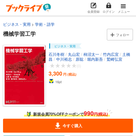
会員登録
ログイン
メニュー
ビジネス・実用
学術・語学
機械学習工学
フォロー
ビジネス・実用
石川冬樹
/
丸山宏
/
柿沼太一
/
竹内広宜
/
土橋
昌
/
中川裕志
/
原聡
/
堀内新吾
/
鷲崎弘宜
-
(0)
3,300
円 (税込)
16
pt
990
新規会員70%OFFクーポンで
円(税込)
今すぐ購入