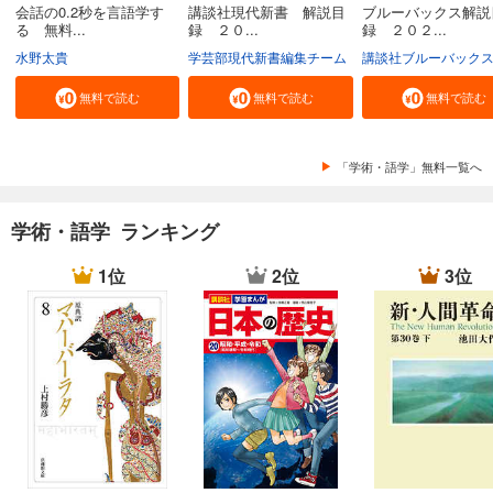
会話の0.2秒を言語学す
講談社現代新書 解説目
ブルーバックス解説
る 無料...
録 ２０...
録 ２０２...
水野太貴
学芸部現代新書編集チーム
講談社ブルーバック
無料で読む
無料で読む
無料で読む
「学術・語学」無料一覧へ
学術・語学 ランキング
1位
2位
3位