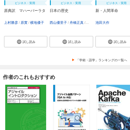
ビジネス・実用
ビジネス・実用
ビジネス・実用
原典訳 マハーバーラタ
日本の歴史
新・人間革命
上村勝彦
原實
横地優子
西山優里子
舟橋正真
講談社
池田大作
試し読み
試し読み
試し読み
「学術・語学」ランキングの一覧へ
作者のこれもおすすめ