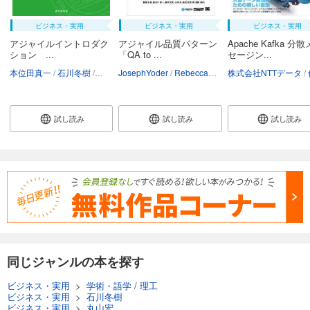
ビジネス・実用
ビジネス・実用
ビジネス・実用
アジャイルイントロダク
アジャイル品質パターン
Apache Kafka 分
ション ...
「QA to ...
セージン...
本位田真一
石川冬樹
メイヤーバートランド
JosephYoder
RebeccaWirfs-Brock
土肥拓生
前澤悠太
株式会社NTTデータ
AdemarAguia
末永俊一郎
佐
試し読み
試し読み
試し読み
同じジャンルの本を探す
ビジネス・実用
>
学術・語学
/
理工
ビジネス・実用
>
石川冬樹
ビジネス・実用
>
丸山宏