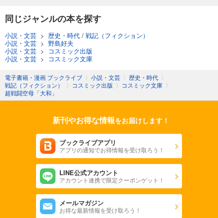
同じジャンルの本を探す
小説・文芸
>
歴史・時代
/
戦記（フィクション）
小説・文芸
>
野島好夫
小説・文芸
>
コスミック出版
小説・文芸
>
コスミック文庫
電子書籍・漫画 ブックライブ
〉
小説・文芸
〉
歴史・時代
〉
戦記（フィクション）
〉
コスミック出版
〉
コスミック文庫
〉
超戦闘空母「大和」
新刊やお得な情報
をお届けします！
ブックライブアプリ
アプリの通知でお得情報を受け取ろう！
LINE公式アカウント
アカウント連携で限定クーポンゲット！
メールマガジン
お得な最新情報を受け取ろう！