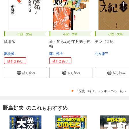
小説・文芸
小説・文芸
小説・文芸
陰陽師
新・知らぬが半兵衛手控
チンギス紀
帖
夢枕獏
藤井邦夫
北方謙三
値引きあり
値引きあり
試し読み
試し読み
試し読み
「歴史・時代」ランキングの一覧へ
野島好夫 のこれもおすすめ