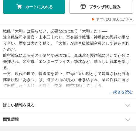
カートに入れる
ブラウザ試し読み
アプリ試し読みはこちら
戦艦「大和」は要らない。必要なのは空母「大和」だ！──
連合艦隊司令長官・山本五十六と、軍令部作戦課・神重徳の思惑が重な
り合い、歴史は大きく動く。「大和」が超弩級戦闘空母として建造され
たのだ。
航空戦隊によるその圧倒的な破壊力は、真珠湾奇襲作戦において存分に
発揮され、米空母「エンタープライズ」撃沈など、華々しい戦果を挙げ
る。
一方、現代の世で、輸送艦を装い、空母に近い艦として建造された自衛
隊新鋭艦「あきつ」は、海底火山の噴火に巻き込まれ、蘭印作戦に向け
て出航した「大和」の前に、突如、時空移動してしまう。
自衛隊の最新兵器を入手した大和航空戦隊。そしてついに米大艦隊が待
...続きを読む
ち受けるミッドウエー海戦に出撃していく……。
大好評を博した架空戦記の金字塔作品!!
詳しい情報を見る
本書は2009年5月に小社より刊行された『超戦闘空母「大和」』を再編集
閲覧環境
し、改訂・改題したものです。