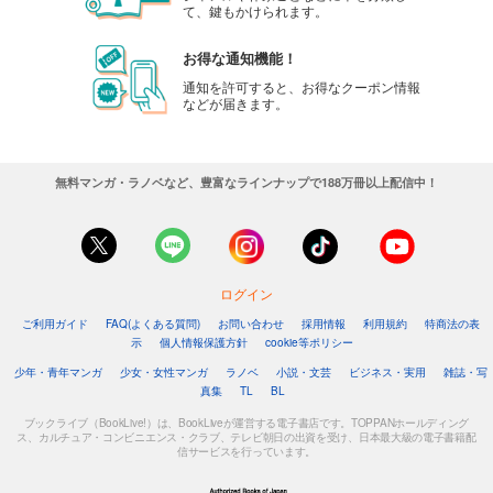
て、鍵もかけられます。
お得な通知機能！
通知を許可すると、お得なクーポン情報
などが届きます。
無料マンガ・ラノベなど、豊富なラインナップで188万冊以上配信中！
ログイン
ご利用ガイド
FAQ(よくある質問)
お問い合わせ
採用情報
利用規約
特商法の表
示
個人情報保護方針
cookie等ポリシー
少年・青年マンガ
少女・女性マンガ
ラノベ
小説・文芸
ビジネス・実用
雑誌・写
真集
TL
BL
ブックライブ（BookLive!）は、BookLiveが運営する電子書店です。TOPPANホールディング
ス、カルチュア・コンビニエンス・クラブ、テレビ朝日の出資を受け、日本最大級の電子書籍配
信サービスを行っています。