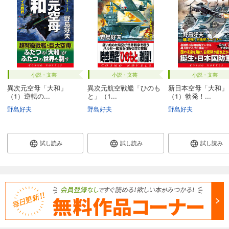
小説・文芸
小説・文芸
小説・文芸
異次元空母「大和」
異次元航空戦艦「ひのも
新日本空母「大和」
（1）逆転の...
と」（1...
（1）勃発！...
野島好夫
野島好夫
野島好夫
試し読み
試し読み
試し読み