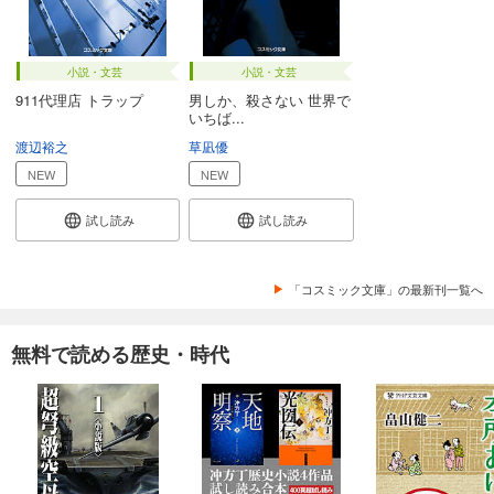
小説・文芸
小説・文芸
911代理店 トラップ
男しか、殺さない 世界で
いちば...
渡辺裕之
草凪優
NEW
NEW
試し読み
試し読み
「コスミック文庫」の最新刊一覧へ
無料で読める歴史・時代