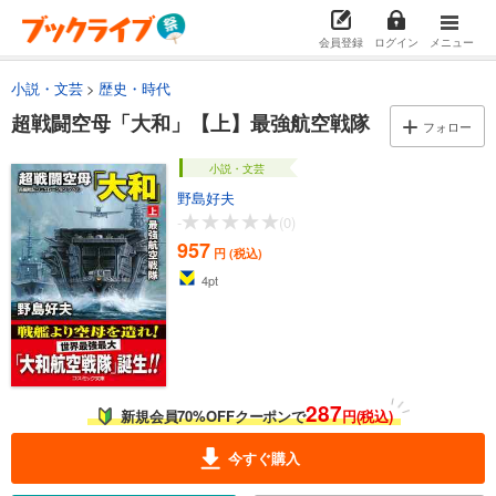
会員登録
ログイン
メニュー
小説・文芸
歴史・時代
超戦闘空母「大和」【上】最強航空戦隊
フォロー
小説・文芸
野島好夫
-
(0)
957
円 (税込)
4
pt
287
新規会員70%OFFクーポンで
円(税込)
今すぐ購入