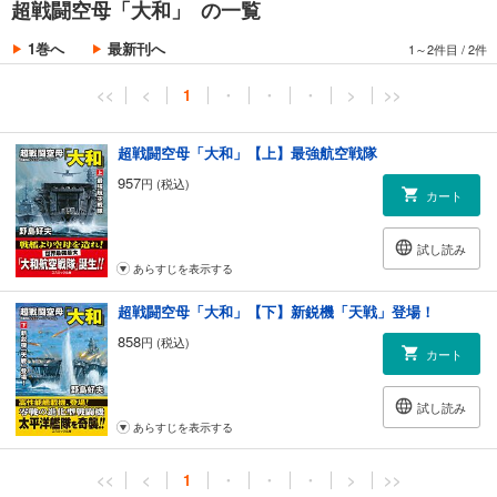
超戦闘空母「大和」 の一覧
1巻へ
最新刊へ
1～2件目
/
2件
<<
<
1
・
・
・
>
>>
超戦闘空母「大和」【上】最強航空戦隊
957
円 (税込)
カート
試し読み
あらすじを表示する
超戦闘空母「大和」【下】新鋭機「天戦」登場！
858
円 (税込)
カート
試し読み
あらすじを表示する
<<
<
1
・
・
・
>
>>