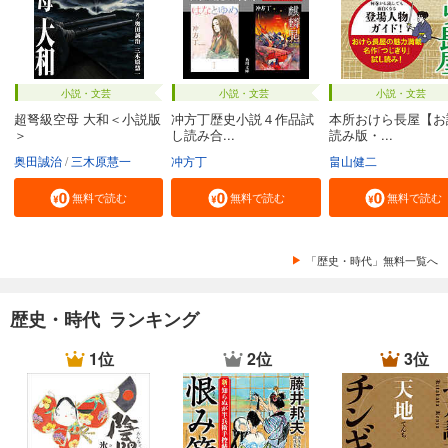
小説・文芸
小説・文芸
小説・文芸
超弩級空母 大和＜小説版
冲方丁歴史小説４作品試
本所おけら長屋【お
＞
し読み合...
読み版・...
奥田誠治
三木原慧一
冲方丁
畠山健二
無料で読む
無料で読む
無料で読む
「歴史・時代」無料一覧へ
歴史・時代 ランキング
1位
2位
3位