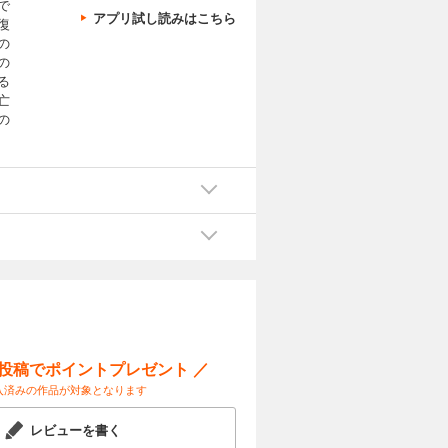
で
アプリ試し読みはこちら
復
の
の
る
亡
の
ー投稿でポイントプレゼント ／
入済みの作品が対象となります
レビューを書く