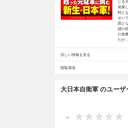
じる
発展
戦と
せい
因と
謎の
の危
だが
詳しい情報を見る
閲覧環境
大日本自衛軍 のユーザ
-