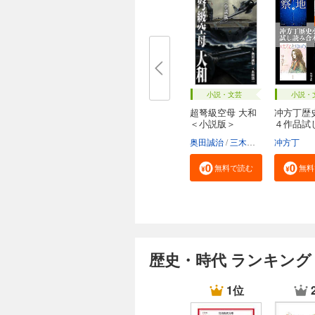
小説・文芸
小説・
超弩級空母 大和
冲方丁歴
＜小説版＞
４作品試
合...
奥田誠治
三木原慧一
冲方丁
無料で読む
無料
歴史・時代 ランキング
1位