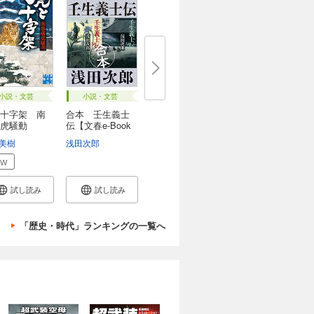
小説・文芸
小説・文芸
十字架 南
合本 壬生義士
虎騒動
伝【文春e-Book
s...
美樹
浅田次郎
EW
試し読み
試し読み
「歴史・時代」ランキングの一覧へ