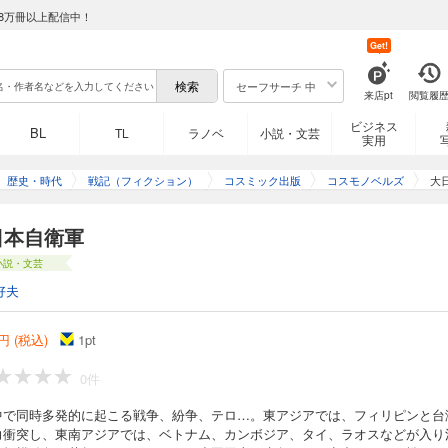
8万冊以上配信中！
Get!
セーフサーチ 中
来店pt
閲覧履
ビジネス
BL
TL
ラノベ
小説・文芸
実用
歴史・時代
戦記（フィクション）
コスミック出版
コスモノベルズ
大
日本自衛軍
小説・文芸
好夫
円 (税込)
1
pt
0件
中で同時多発的に起こる戦争、紛争、テロ…。東アジアでは、フィリピンと台
力衝突し、東南アジアでは、ベトナム、カンボジア、タイ、ラオスなどが入り