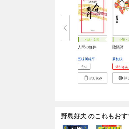
小説・文芸
小説・
人間の條件
陰陽師
五味川純平
夢枕獏
完結
値引きあ
試し読み
試
野島好夫 のこれもおす