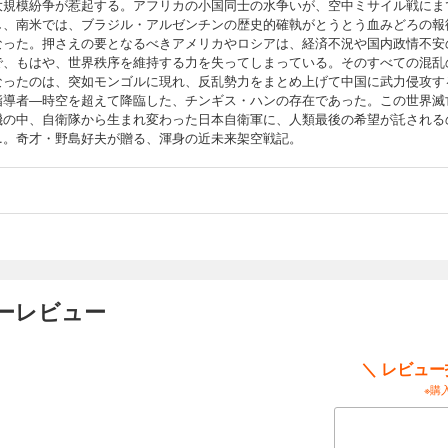
大規模紛争が惹起する。アフリカの小国同士の水争いが、空中ミサイル戦にま
し、南米では、ブラジル・アルゼンチンの歴史的確執がとうとう血みどろの報
なった。押さえの要となるべきアメリカやロシアは、経済不況や国内政情不安
で、もはや、世界秩序を維持する力を失ってしまっている。そのすべての混乱
なったのは、突如モンゴルに現れ、反乱勢力をまとめ上げて中国に武力侵攻す
指導者―時空を超えて降臨した、チンギス・ハンの存在であった。この世界滅
機の中、自衛隊から生まれ変わった日本自衛軍に、人類最後の希望が託される
…。奇才・野島好夫が贈る、渾身の近未来架空戦記。
ーレビュー
＼ レビュ
※購