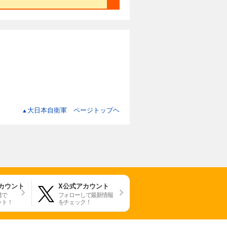
大日本自衛軍 ページトップヘ
▲
アカウント
X公式アカウント
携で
フォローして最新情報
ット！
をチェック！