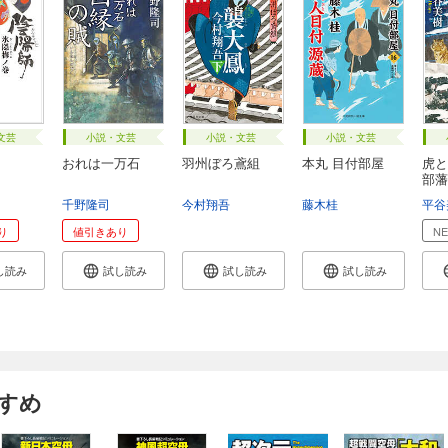
文芸
小説・文芸
小説・文芸
小説・文芸
おれは一万石
羽州ぼろ鳶組
本丸 目付部屋
虎と
部藩
千野隆司
今村翔吾
藤木桂
平谷
り
値引きあり
N
し読み
試し読み
試し読み
試し読み
すめ