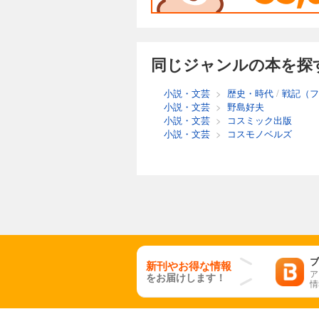
同じジャンルの本を探
小説・文芸
>
歴史・時代
/
戦記（フ
小説・文芸
>
野島好夫
小説・文芸
>
コスミック出版
小説・文芸
>
コスモノベルズ
ブ
新刊やお得な情報
ア
をお届けします！
情