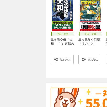
小説・文芸
小説・文芸
異次元空母「大
異次元航空戦艦
和」（1）逆転の
「ひのもと」
ハワイ攻防戦
（1）撃滅！！ハ
ルゼーの第16任
務部隊
試し読み
試し読み