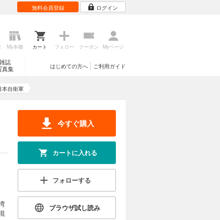
無料会員登録
ログイン
歴
My本棚
カート
フォロー
クーポン
Myページ
雑誌
はじめての方へ
ご利用ガイド
写真集
日本自衛軍
今すぐ購入
カートに入れる
フォローする
湾
ブラウザ試し読み
混