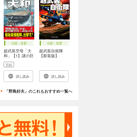
小説・文芸
小説・文芸
超武装空母「大
超武装自衛隊
和」【1】謎の巨
【新装版】
大艦隊
完結
試し読み
試し読み
「野島好夫」のこれもおすすめ一覧へ