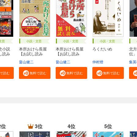
文芸
小説・文芸
小説・文芸
小説・文芸
史小説
本所おけら長屋
本所おけら長屋
ろくだいめ
北方
し読み
【お試し読み
【お試し読み
伝」
版・...
版・...
社...
畠山健二
畠山健二
仲村燈
集英
で読む
無料で読む
無料で読む
無料で読む
2位
3位
4位
5位