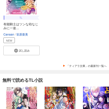
TL
有能騎士はツンな幼なじ
みに一途...
Canaan
笹原亜美
NEW
試し読み
「ティアラ文庫」の最新刊一覧へ
無料で読めるTL小説