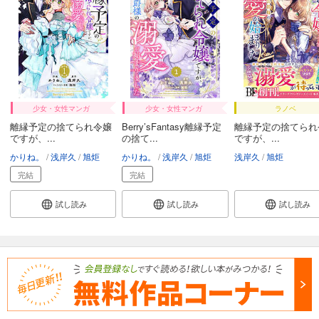
少女・女性マンガ
少女・女性マンガ
ラノベ
離縁予定の捨てられ令嬢
Berry’sFantasy離縁予定
離縁予定の捨てられ
ですが、...
の捨て...
ですが、...
かりね。
浅岸久
旭炬
かりね。
浅岸久
旭炬
浅岸久
旭炬
完結
完結
試し読み
試し読み
試し読み