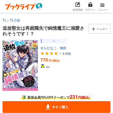
会員登録
ログイン
メニュー
TL
TL小説
追放聖女は再就職先で純情魔王に溺愛さ
フォロー
れそうです！？
TL
せらひなこ
/
旭炬
4.0
(9)
770
円 (税込)
3
pt
231
新規会員70%OFFクーポンで
円(税込)
今すぐ購入