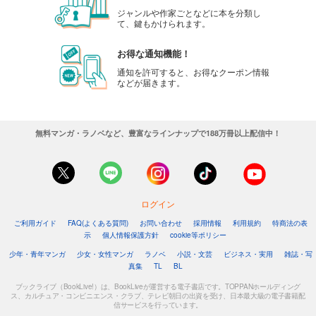
ジャンルや作家ごとなどに本を分類し
て、鍵もかけられます。
お得な通知機能！
通知を許可すると、お得なクーポン情報
などが届きます。
無料マンガ・ラノベなど、豊富なラインナップで188万冊以上配信中！
ログイン
ご利用ガイド
FAQ(よくある質問)
お問い合わせ
採用情報
利用規約
特商法の表
示
個人情報保護方針
cookie等ポリシー
少年・青年マンガ
少女・女性マンガ
ラノベ
小説・文芸
ビジネス・実用
雑誌・写
真集
TL
BL
ブックライブ（BookLive!）は、BookLiveが運営する電子書店です。TOPPANホールディング
ス、カルチュア・コンビニエンス・クラブ、テレビ朝日の出資を受け、日本最大級の電子書籍配
信サービスを行っています。