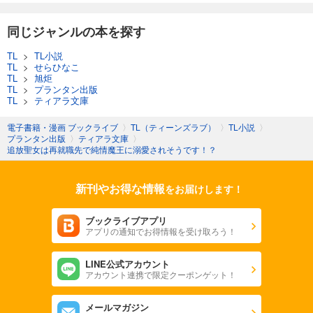
同じジャンルの本を探す
TL
>
TL小説
TL
>
せらひなこ
TL
>
旭炬
TL
>
プランタン出版
TL
>
ティアラ文庫
電子書籍・漫画 ブックライブ
〉
TL（ティーンズラブ）
〉
TL小説
〉
プランタン出版
〉
ティアラ文庫
〉
追放聖女は再就職先で純情魔王に溺愛されそうです！？
新刊やお得な情報
をお届けします！
ブックライブアプリ
アプリの通知でお得情報を受け取ろう！
LINE公式アカウント
アカウント連携で限定クーポンゲット！
メールマガジン