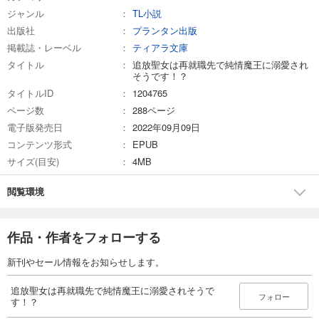
ジャンル
TL小説
出版社
プランタン出版
掲載誌・レーベル
ティアラ文庫
タイトル
追放聖女は再就職先で純情魔王に溺愛され
そうです！？
タイトルID
1204765
ページ数
288ページ
電子版発売日
2022年09月09日
コンテンツ形式
EPUB
サイズ(目安)
4MB
閲覧環境
作品・作者をフォローする
新刊やセール情報をお知らせします。
追放聖女は再就職先で純情魔王に溺愛されそうで
フォロー
す！？