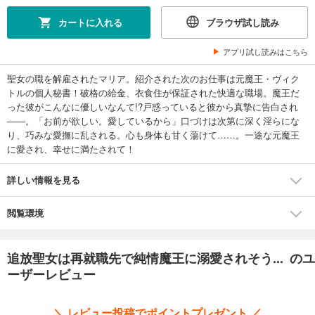
カートに入れる
ブラウザ試し読み
アプリ試し読みはこちら
聖女の職を解雇されたマリア。紹介された次のお仕事は元魔王・ヴィク
トルの個人秘書！破格の給金、衣食住が保証された快適な職場。魔王だ
った彼がこんなに優しいなんて!?戸惑っていると彼から真摯に告白され
――。「お前が欲しい。愛しているから」口づけは次第に深く淫らにな
り、巧みな愛撫に乱される。心も身体も甘く蕩けて……。一途な元魔王
に愛され、幸せに満たされて！
詳しい情報を見る
閲覧環境
追放聖女は再就職先で純情魔王に溺愛されそう... のユ
ーザーレビュー
＼ レビュー投稿でポイントプレゼント ／