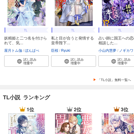
TL
TL
TL
妖精姫と二つ名を付けら
私と目が合うと発情する
占い師に国王への恋
れて、気...
皇帝陛下...
相談した...
屋月トム伽
ぼんばべ
臣桜
Ryuki
小山内慧夢
ノギカワ
試し読み
試し読み
試し読み
増量中
増量中
増量中
「TL小説」無料一覧へ
TL小説 ランキング
1位
2位
3位