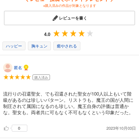
※購入済みの作品が対象となります
レビューを書く
4.0
ハッピー
胸キュン
癒やされる
匿名
購入済み
流行りの召還聖女、でも召還された聖女が100人以上もいて階
級があるのは珍しいパターン。リストラも。魔王の国が人間に
制圧されて属国になるのも珍しい。魔王自身の評価は普通か
な。聖女も。両者共に可もなく不可もなくという印象だった。
2023年10月03日
0