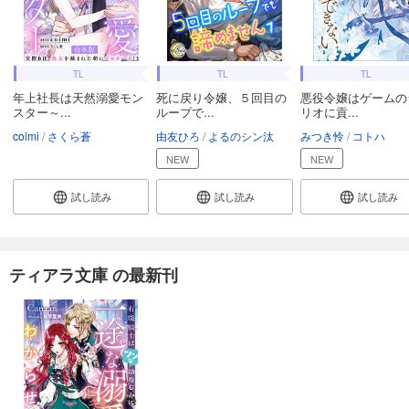
TL
TL
TL
年上社長は天然溺愛モン
死に戻り令嬢、５回目の
悪役令嬢はゲームの
スター～...
ループで...
リオに貢...
coimi
さくら蒼
由友ひろ
よるのシン汰
みつき怜
コトハ
NEW
NEW
試し読み
試し読み
試し読み
ティアラ文庫 の最新刊