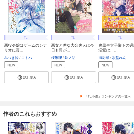
TL
TL
TL
悪役令嬢はゲームのシナ
悪女と噂な大公夫人は今
腹黒皇太子殿下の過
リオに貢...
日も胃が...
溺愛は、...
みつき怜
コトハ
桜朱理
鈴ノ助
御厨翠
氷堂れん
NEW
NEW
NEW
試し読み
試し読み
試し読み
「TL小説」ランキングの一覧へ
作者のこれもおすすめ