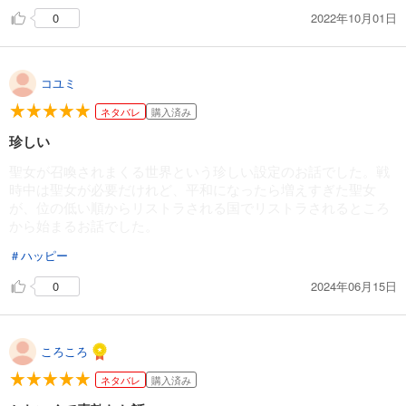
2022年10月01日
0
コユミ
ネタバレ
購入済み
珍しい
聖女が召喚されまくる世界という珍しい設定のお話でした。戦
時中は聖女が必要だけれど、平和になったら増えすぎた聖女
が、位の低い順からリストラされる国でリストラされるところ
から始まるお話でした。
＃ハッピー
2024年06月15日
0
ころころ
ネタバレ
購入済み