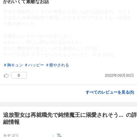
かわいくて素敵なお話
聖女が階級制というのが斬新だと思いながら読み進め、リスト
ラされたり再就職先で奮闘したりするマリアがとても一生懸命
で魅力的でした。
元魔王というヒーローがまたよい。
かわいい。険しい顔なのに超かわいい。
さらに魔獣姿が狼というのも素晴らしい(犬派)。
マリアが元トリマーというのもよかった(
...続きを読む
＃胸キュン
＃ハッピー
＃癒やされる
2022年09月30日
0
すべてのレビューを見る(
5
)
追放聖女は再就職先で純情魔王に溺愛されそう... の詳
細情報
カテゴリ
TL