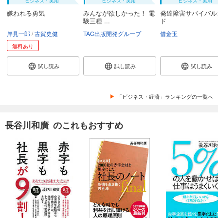
ビジネス・実用
ビジネス・実用
ビジネス・実用
嫌われる勇気
みんなが欲しかった！ 電
発達障害サバイバル
験三種 ...
ド
岸見一郎
古賀史健
TAC出版開発グループ
借金玉
無料あり
試し読み
試し読み
試し読み
「ビジネス・経済」ランキングの一覧へ
長谷川和廣 のこれもおすすめ