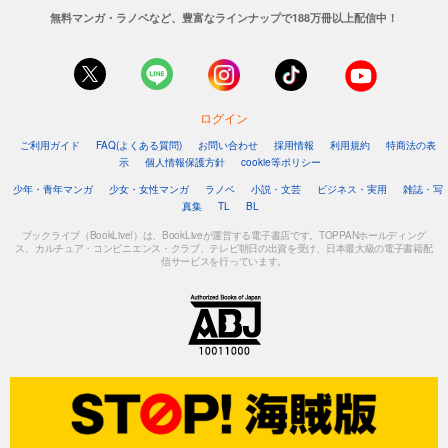
無料マンガ・ラノベなど、豊富なラインナップで188万冊以上配信中！
ログイン
ご利用ガイド
FAQ(よくある質問)
お問い合わせ
採用情報
利用規約
特商法の表
示
個人情報保護方針
cookie等ポリシー
少年・青年マンガ
少女・女性マンガ
ラノベ
小説・文芸
ビジネス・実用
雑誌・写
真集
TL
BL
ブックライブ（BookLive!）は、BookLiveが運営する電子書店です。TOPPANホールディング
ス、カルチュア・コンビニエンス・クラブ、テレビ朝日の出資を受け、日本最大級の電子書籍配
信サービスを行っています。