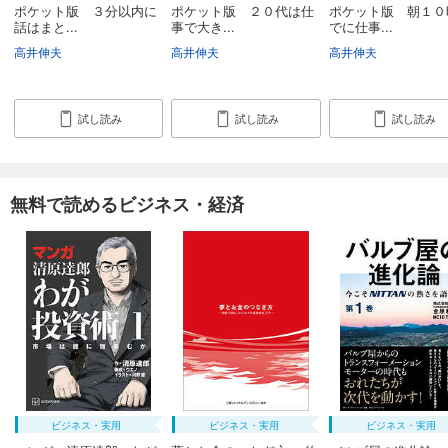
ポケット版 ３分以内に
ポケット版 ２０代は仕
ポケット版 朝１０
話はまと...
事で大き...
でに仕事...
高井伸夫
高井伸夫
高井伸夫
試し読み
試し読み
試し読み
無料で読めるビジネス・経済
ビジネス・実用
ビジネス・実用
ビジネス・実用