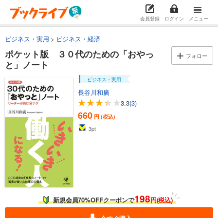
会員登録
ログイン
メニュー
ビジネス・実用
ビジネス・経済
ポケット版 ３０代のための「おやっ
フォロー
と」ノート
ビジネス・実用
長谷川和廣
3.3
(3)
660
円 (税込)
3
pt
198
新規会員70%OFFクーポンで
円(税込)