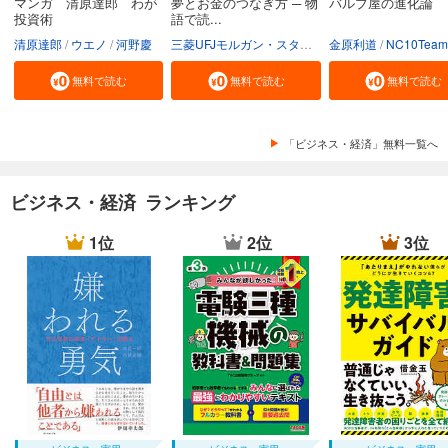
マンガ 清原達郎 わが
夢とお金のつなぎ方 ─ 物
バルブ屋の進化論
投資術
語で読...
清原達郎
ウエノ
河野慶
三菱UFJモルガン・スタンレー証券株式会社
金原利道
NC10Team
無料で読む
無料で読む
無料で読む
「ビジネス・経済」無料一覧へ
ビジネス・経済 ランキング
1位
2位
3位