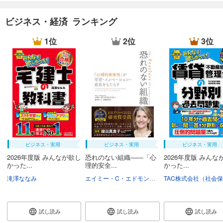
ビジネス・経済 ランキング
1位
2位
3位
ビジネス・実用
ビジネス・実用
ビジネス・実用
2026年度版 みんなが欲し
恐れのない組織――「心
2026年度版 みんな
かった...
理的安全...
かった...
滝澤ななみ
エイミー・C・エドモンドソン
野津智子
村瀬俊
試し読み
試し読み
試し読み