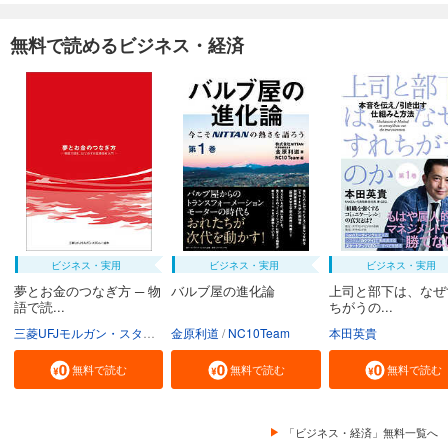
無料で読めるビジネス・経済
ビジネス・実用
ビジネス・実用
ビジネス・実用
夢とお金のつなぎ方 ─ 物
バルブ屋の進化論
上司と部下は、なぜ
語で読...
ちがうの...
三菱UFJモルガン・スタンレー証券株式会社
金原利道
NC10Team
本田英貴
無料で読む
無料で読む
無料で読む
「ビジネス・経済」無料一覧へ