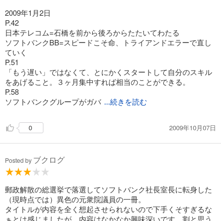
2009年1月2日
P.42
日本テレコム=石橋を前から後ろからたたいてわたる
ソフトバンクBB=スピードこそ命、トライアンドエラーで直し
ていく
P.51
「もう遅い」ではなくて、とにかくスタートして自分のスキル
をあげること。３ヶ月集中すれば相当のことができる。
P.58
ソフトバンクグループがガバ
...続きを読む
2009年10月07日
0
ブクログ
Posted by
郵政解散の総選挙で落選してソフトバンク社長室長に転身した
（現時点では）異色の元衆院議員の一冊。
タイトルが内容を全く想起させられないので下手くそすぎるな
ぁとは感じましたが、内容はなかなか興味深いです。割と思う