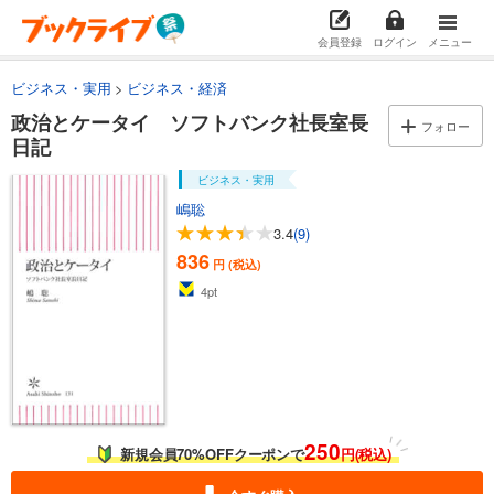
会員登録
ログイン
メニュー
ビジネス・実用
ビジネス・経済
政治とケータイ ソフトバンク社長室長
フォロー
日記
ビジネス・実用
嶋聡
3.4
(9)
836
円 (税込)
4
pt
250
新規会員70%OFFクーポンで
円(税込)