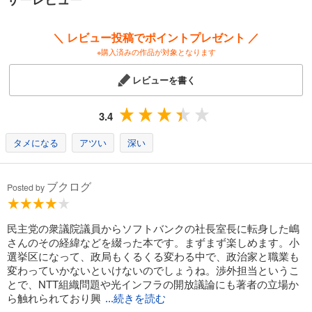
＼ レビュー投稿でポイントプレゼント ／
※購入済みの作品が対象となります
レビューを書く
3.4
タメになる
アツい
深い
ブクログ
Posted by
民主党の衆議院議員からソフトバンクの社長室長に転身した嶋
さんのその経緯などを綴った本です。まずまず楽しめます。小
選挙区になって、政局もくるくる変わる中で、政治家と職業も
変わっていかないといけないのでしょうね。渉外担当というこ
とで、NTT組織問題や光インフラの開放議論にも著者の立場か
ら触れられており興
...続きを読む