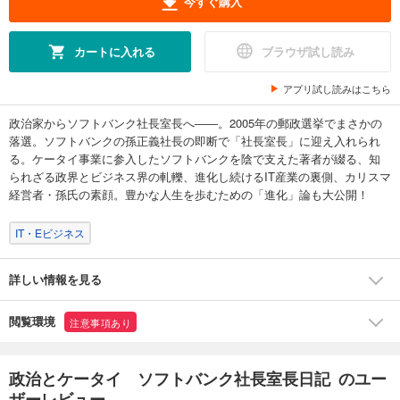
今すぐ購入
カートに入れる
ブラウザ試し読み
アプリ試し読みはこちら
政治家からソフトバンク社長室長へ――。2005年の郵政選挙でまさかの
落選。ソフトバンクの孫正義社長の即断で「社長室長」に迎え入れられ
る。ケータイ事業に参入したソフトバンクを陰で支えた著者が綴る、知
られざる政界とビジネス界の軋轢、進化し続けるIT産業の裏側、カリスマ
経営者・孫氏の素顔。豊かな人生を歩むための「進化」論も大公開！
IT・Eビジネス
詳しい情報を見る
閲覧環境
注意事項あり
政治とケータイ ソフトバンク社長室長日記 のユー
ザーレビュー