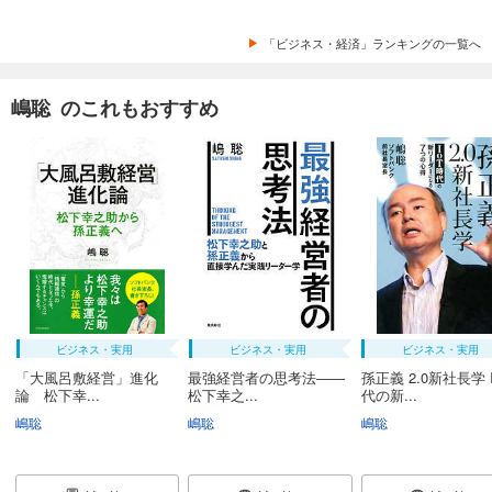
「ビジネス・経済」ランキングの一覧へ
嶋聡 のこれもおすすめ
ビジネス・実用
ビジネス・実用
ビジネス・実用
「大風呂敷経営」進化
最強経営者の思考法――
孫正義 2.0新社長学 
論 松下幸...
松下幸之...
代の新...
嶋聡
嶋聡
嶋聡