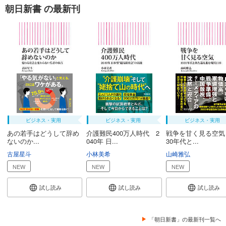
朝日新書 の最新刊
ビジネス・実用
ビジネス・実用
ビジネス・実用
あの若手はどうして辞め
介護難民400万人時代 2
戦争を甘く見る空気
ないのか...
040年 日...
30年代と...
古屋星斗
小林美希
山崎雅弘
NEW
NEW
NEW
試し読み
試し読み
試し読み
「朝日新書」の最新刊一覧へ