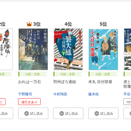
2位
3位
4位
5位
文芸
小説・文芸
小説・文芸
小説・文芸
おれは一万石
羽州ぼろ鳶組
本丸 目付部屋
虎と
部藩
千野隆司
今村翔吾
藤木桂
平谷
り
値引きあり
N
し読み
試し読み
試し読み
試し読み