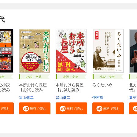
代
文芸
小説・文芸
小説・文芸
小説・文芸
史小説
本所おけら長屋
本所おけら長屋
ろくだいめ
北方
し読み
【お試し読み
【お試し読み
伝」
版・...
版・...
社...
畠山健二
畠山健二
仲村燈
集英
で読む
無料で読む
無料で読む
無料で読む