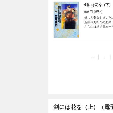
剣には花を（下）
605円 (税込)
妖しき美女を描いた
斎藤弥九郎門の塾頭
さらには槍術日本一
て……。幕末の江戸
<<
<
剣には花を（上）（電