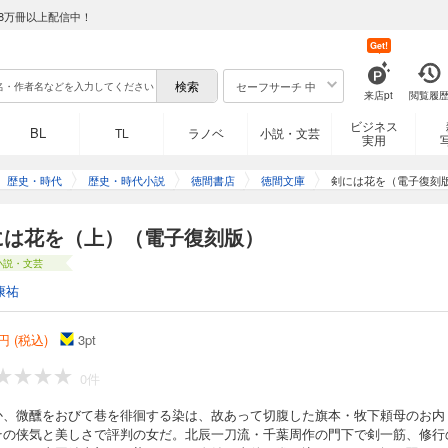
8万冊以上配信中！
Get!
セーフサーチ 中
来店pt
閲覧履
ビジネス
BL
TL
ラノベ
小説・文芸
実用
歴史・時代
歴史・時代小説
徳間書店
徳間文庫
剣には花を（電子復刻
には花を（上）（電子復刻版）
小説・文芸
康祐
円 (税込)
3
pt
0件
か、微醺をおびて巷を徘徊する染は、故あって切腹した旗本・牧下頼母のお内
その侠気と美しさで評判の女だ。北辰一刀流・千葉周作の門下で剣一筋、修行