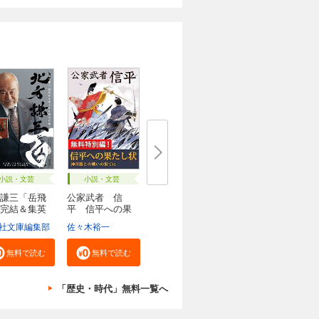
小説・文芸
小説・文芸
謙三「岳飛
公家武者 信
完結＆集英
平 信平への果
たし...
社文庫編集部
佐々木裕一
無料で読む
無料で読む
「歴史・時代」無料一覧へ