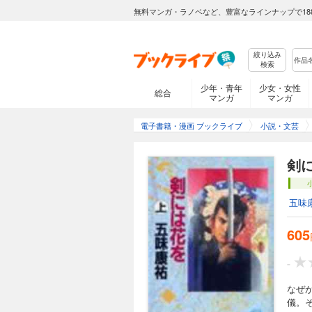
無料マンガ・ラノベなど、豊富なラインナップで18
絞り込み
検索
少年・青年
少女・女性
総合
マンガ
マンガ
電子書籍・漫画 ブックライブ
小説・文芸
剣
五味
605
-
なぜ
儀。