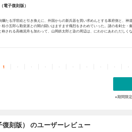
（電子復刻版）
絢爛たる浮世絵と引き換えに、外国からの新兵器を買い求めんとする幕府側と、神
・桂小五郎ら勤皇派との闇の闘いはますます熾烈をきわめていった。謎の名剣士・
と称される高橋泥舟も加わって、山岡鉄太郎と染の周辺は、にわかにあわただしく
を舞台に繰りひろげられる傑作時代長編。
1
・
・
・
・
・
・
・
・
・
※期間限
子復刻版） のユーザーレビュー