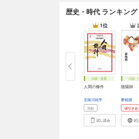
歴史・時代 ランキング
1位
小説・文芸
小説・
人間の條件
陰陽師
五味川純平
夢枕獏
完結
値引きあ
試し読み
試