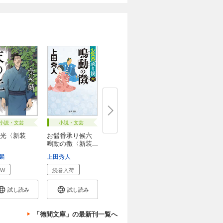
小説・文芸
小説・文芸
光〈新装
お髷番承り候六
鳴動の徴〈新装...
麟
上田秀人
EW
続巻入荷
試し読み
試し読み
「徳間文庫」の最新刊一覧へ