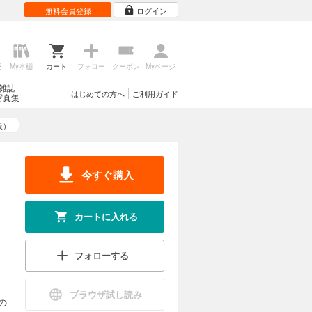
無料会員登録
ログイン
歴
My本棚
カート
フォロー
クーポン
Myページ
雑誌
はじめての方へ
ご利用ガイド
写真集
版）
今すぐ購入
カートに入れる
フォローする
ブラウザ試し読み
の