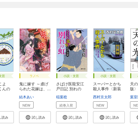
文芸
ラノベ
小説・文芸
小説・文芸
こよ
鬼に嫁す ～虐げ
さばけ医龍安江
スーパーとかち
天の
くんの
られた花嫁は、...
戸日記 別れの
殺人事件〈新装
版〉
虹...
版...
結木あい
稲葉稔
西村京太郎
葉室
NEW
続巻入荷
NEW
N
し読み
試し読み
試し読み
試し読み