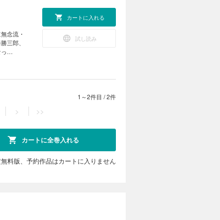
カートに入れる
道無念流・
試し読み
秦勝三郎、
なっ
1～2件目
/
2件
>
>>
カートに全巻入れる
定無料版、予約作品はカートに入りません