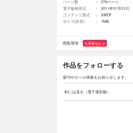
ページ数
：
379ページ
電子版発売日
：
2011年01月31日
コンテンツ形式
：
XMDF
サイズ(目安)
：
1MB
閲覧環境
注意事項あり
作品をフォローする
新刊やセール情報をお知らせします。
剣には花を（電子復刻版）