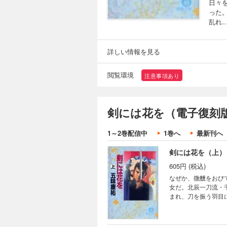
日々
った
乱れ
詳しい情報を見る
閲覧環境
注意事項あり
剣には花を（電子復刻版
1～2巻配信中
1巻へ
最新刊へ
剣には花を（上）
605円 (税込)
なぜか、微醺をおび
女だ。北辰一刀流・
まれ、刀を振う羽目
れ……。豪放にして