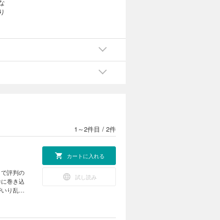
な
り
1～2件目
/
2件
カートに入れる
さで評判の
試し読み
件に巻き込
がいり乱