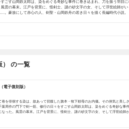
をすごす山岡鉄太郎は、染をめぐる奇妙な事件に巻き込まれ、刀を振う羽目に
。風雲の幕末。江戸を背景に、怪剣士、謎の砂文字の女、そして浮世絵師がい
……。豪放にして赤心の人、剣聖・山岡鉄舟の若き日々を描く長編時代小説。
） の一覧
（電子復刻版）
て巷を徘徊する染は、故あって切腹した旗本・牧下頼母のお内儀。その侠気と美し
千葉周作の門下で剣一筋、修行の日々をすごす山岡鉄太郎は、染をめぐる奇妙な事
になった。風雲の幕末。江戸を背景に、怪剣士、謎の砂文字の女、そして浮世絵師
赤心の人、剣聖・山岡鉄舟の若き日々を描く長編時代小説。