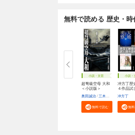
無料で読める 歴史・時
小説・文芸
小説・
超弩級空母 大和
冲方丁歴
＜小説版＞
４作品試
合...
奥田誠治
三木原慧一
冲方丁
無料で読む
無料