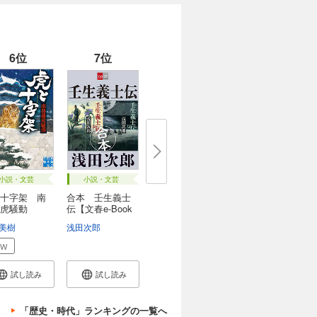
6位
7位
小説・文芸
小説・文芸
十字架 南
合本 壬生義士
虎騒動
伝【文春e-Book
s...
美樹
浅田次郎
EW
試し読み
試し読み
「歴史・時代」ランキングの一覧へ