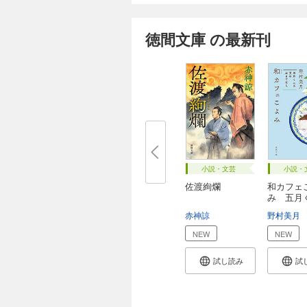
徳間文庫 の最新刊
小説・文芸
小説・
佐渡絢爛
和カフェ
み 五月
夏の...
赤神諒
野村美月
NEW
NEW
試し読み
試