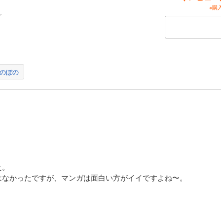
※購
のぼの
た。
はなかったですが、マンガは面白い方がイイですよね〜。