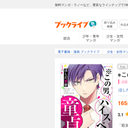
無料マンガ・ラノベなど、豊富なラインナップで18
絞り込み
検索
少年・青年
少女・女性
総合
マンガ
マンガ
電子書籍・漫画 ブックライブ
少女・女性マ
完結
※
少女
ほし
165
3.1
「処