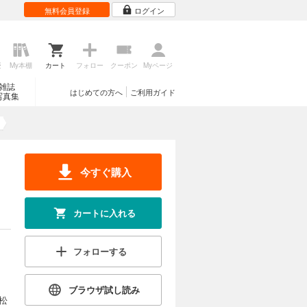
無料会員登録
ログイン
歴
My本棚
カート
フォロー
クーポン
Myページ
雑誌
はじめての方へ
ご利用ガイド
写真集
今すぐ購入
カートに入れる
フォローする
ブラウザ試し読み
松