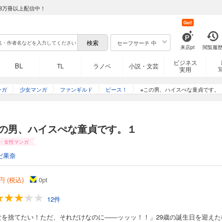
8万冊以上配信中！
Get!
セーフサーチ 中
来店pt
閲覧履
ビジネス
BL
TL
ラノベ
小説・文芸
実用
ンガ
少女マンガ
ファンギルド
ピース！
※この男、ハイスぺな童貞です。
この男、ハイスぺな童貞です。１
・女性マンガ
だ果奈
円 (税込)
0
pt
12件
女を捨てたい！ただ、それだけなのに――ッッッ！！」29歳の誕生日を迎えた