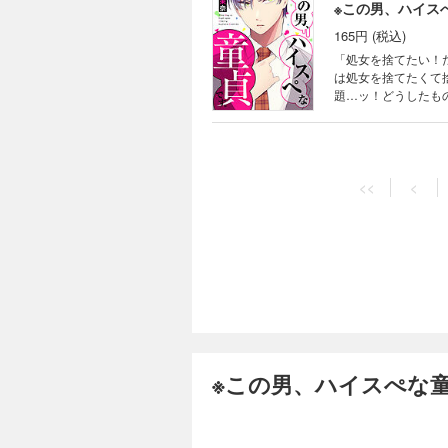
※この男、ハイス
165円 (税込)
「処女を捨てたい！
は処女を捨てたくて
題…ッ！どうしたも
であることを耳にす
ませんか!?」と大胆
リートが巻き起こす
<<
<
※この男、ハイスぺな