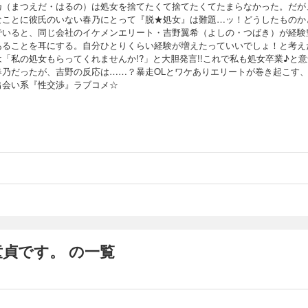
乃（まつえだ・はるの）は処女を捨てたくて捨てたくてたまらなかった。だが
なことに彼氏のいない春乃にとって『脱★処女』は難題…ッ！どうしたものか
でいると、同じ会社のイケメンエリート・吉野翼希（よしの・つばき）が経験
あることを耳にする。自分ひとりくらい経験が増えたっていいでしょ！と考え
は「私の処女もらってくれませんか!?」と大胆発言!!これで私も処女卒業♪と意
春乃だったが、吉野の反応は……？暴走OLとワケありエリートが巻き起こす
出会い系『性交渉』ラブコメ☆
貞です。 の一覧