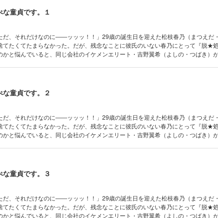
ぺな童貞です。１
ただ、それだけなのに――ッッッ！！」29歳の誕生日を迎えた松枝春乃（まつえだ
捨てたくてたまらなかった。だが、残念なことに彼氏のいない春乃にとって『脱★
のかと悩んでいると、同じ会社のイケメンエリート・吉野翼希（よしの・つばき）
る。自分ひとりくらい経験が増えたっていいでしょ！と考えた春乃は「私の処女も
発言!!これで私も処女卒業♪と意気込む春乃だったが、吉野の反応は……？暴走OLと
、運命の出会い系『性交渉』ラブコメ☆
ぺな童貞です。２
ただ、それだけなのに――ッッッ！！」29歳の誕生日を迎えた松枝春乃（まつえだ
捨てたくてたまらなかった。だが、残念なことに彼氏のいない春乃にとって『脱★
のかと悩んでいると、同じ会社のイケメンエリート・吉野翼希（よしの・つばき）
る。自分ひとりくらい経験が増えたっていいでしょ！と考えた春乃は「私の処女も
発言!!これで私も処女卒業♪と意気込む春乃だったが、吉野の反応は……？暴走OLと
、運命の出会い系『性交渉』ラブコメ☆
ぺな童貞です。３
ただ、それだけなのに――ッッッ！！」29歳の誕生日を迎えた松枝春乃（まつえだ
捨てたくてたまらなかった。だが、残念なことに彼氏のいない春乃にとって『脱★
のかと悩んでいると、同じ会社のイケメンエリート・吉野翼希（よしの・つばき）