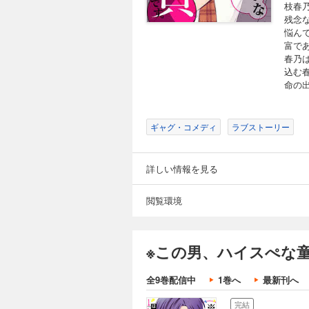
枝春
残念
悩ん
富で
春乃
込む
命の
ギャグ・コメディ
ラブストーリー
詳しい情報を見る
閲覧環境
※この男、ハイスぺな童
全9巻配信中
1巻へ
最新刊へ
完結