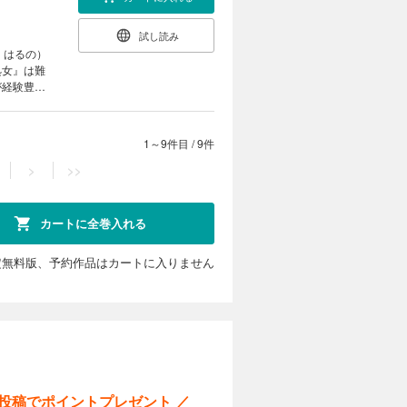
試し読み
・はるの）
処女』は難
が経験豊富
らってくれ
ワケありエ
1～9件目
/
9件
>
>>
カートに全巻入れる
定無料版、予約作品はカートに入りません
ー投稿でポイントプレゼント ／