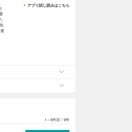
、
アプリ試し読みはこちら
と
豊
た
気
、運
1～9件目
/
9件