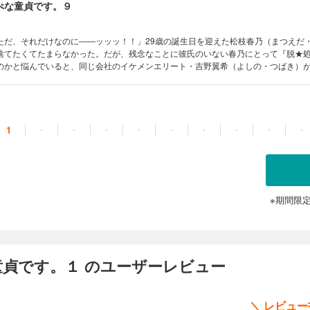
ぺな童貞です。９
ただ、それだけなのに――ッッッ！！」29歳の誕生日を迎えた松枝春乃（まつえだ
捨てたくてたまらなかった。だが、残念なことに彼氏のいない春乃にとって『脱★
のかと悩んでいると、同じ会社のイケメンエリート・吉野翼希（よしの・つばき）
る。自分ひとりくらい経験が増えたっていいでしょ！と考えた春乃は「私の処女も
発言!!これで私も処女卒業♪と意気込む春乃だったが、吉野の反応は……？暴走OLと
、運命の出会い系『性交渉』ラブコメ☆
1
・
・
・
・
・
・
・
・
・
※期間限
童貞です。１ のユーザーレビュー
＼ レビュ