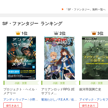
「SF・ファンタジー」無料一覧へ
SF・ファンタジー ランキング
1位
2位
3位
小説・文芸
小説・文芸
小説・文芸
プロジェクト・ヘイル・
アリアンロッドRPG 2E
銀河帝国興亡史
メアリー
サプリメ...
アンディ ウィアー
小野田和子
菊池たけし／F.E.A.R.
佐々木あかね
アイザック・アシモ
値引きあり
値引きあり