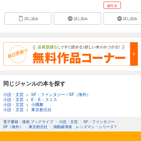
値引き
試し読み
試し読み
試し読み
同じジャンルの本を探す
小説・文芸
>
SF・ファンタジー
/
SF（海外）
小説・文芸
>
E・E・スミス
小説・文芸
>
小隅黎
小説・文芸
>
東京創元社
電子書籍・漫画 ブックライブ
〉
小説・文芸
〉
SF・ファンタジー
〉
SF（海外）
〉
東京創元社
〉
渦動破壊者 レンズマン・シリーズ７