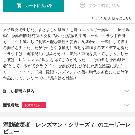
カートに入れる
ブラウザ試し読み
アプリ試し読みはこちら
原子爆発で生じた、すさまじい破壊力を持つエネルギー渦動――“原子渦
動”。渦動制御研究所の次長であった核物理学者ニール・クラウド自身
も、この不滅にして制御不能な新種の災害に見舞われ、一瞬にして愛す
る妻子を失った。だがそれと引き換えに渦動を破壊するアイデアを得た
クラウドは、勇躍渦動に挑みかかり、瀕死の重傷を負ってしまう。しか
し彼は、レンズマンの助力を得てよみがえった――その名も“渦動破壊
者”として。やがてクラウドは、渦動の陰にひそむ邪悪な陰謀に気づ
く・・・・・・。『第二段階レンズマン』の後の時代を舞台にした外伝
作品にして、シリーズの掉尾を飾る雄編！
詳しい情報を見る
閲覧環境
注意事項あり
渦動破壊者 レンズマン・シリーズ７ のユーザーレ
ビュー