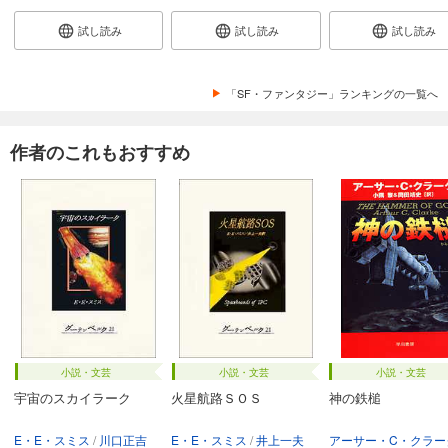
試し読み
試し読み
試し読み
「SF・ファンタジー」ランキングの一覧へ
作者のこれもおすすめ
小説・文芸
小説・文芸
小説・文芸
宇宙のスカイラーク
火星航路ＳＯＳ
神の鉄槌
E・E・スミス
川口正吉
E・E・スミス
井上一夫
アーサー・C・クラー