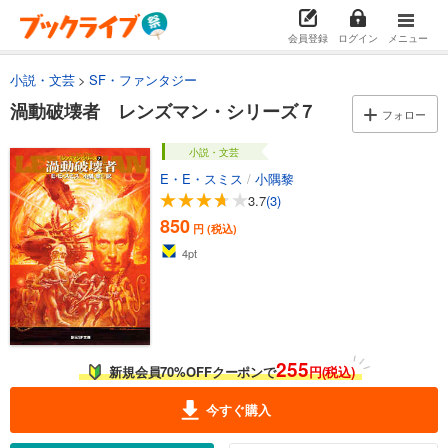
会員登録
ログイン
メニュー
小説・文芸
SF・ファンタジー
渦動破壊者 レンズマン・シリーズ７
フォロー
小説・文芸
E・E・スミス
/
小隅黎
3.7
(3)
850
円 (税込)
4
pt
255
新規会員70%OFFクーポンで
円(税込)
今すぐ購入