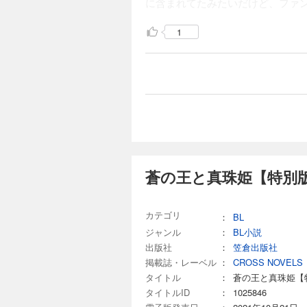
に含まれてたみたいだけど、ファ
1
蒼の王と真珠姫【特別版
カテゴリ
：
BL
ジャンル
：
BL小説
出版社
：
笠倉出版社
掲載誌・レーベル
：
CROSS NOVELS
タイトル
：
蒼の王と真珠姫【
タイトルID
：
1025846