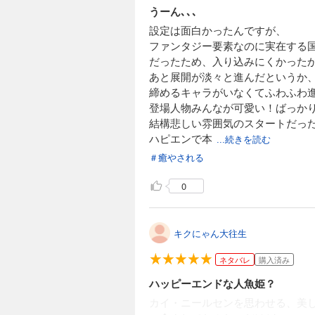
うーん､､､
設定は面白かったんですが、
ファンタジー要素なのに実在する
だったため、入り込みにくかったか
あと展開が淡々と進んだというか
締めるキャラがいなくてふわふわ
登場人物みんなが可愛い！ばっか
結構悲しい雰囲気のスタートだっ
ハピエンで本
...続きを読む
＃癒やされる
0
キクにゃん大往生
ネタバレ
購入済み
ハッピーエンドな人魚姫？
カイ・ニールセンを思わせる、美