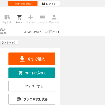
無料会員登録
ログイン
歴
My本棚
カート
フォロー
クーポン
Myページ
雑誌
はじめての方へ
ご利用ガイド
写真集
イラスト付き)
今すぐ購入
カートに入れる
フォローする
ブラウザ試し読み