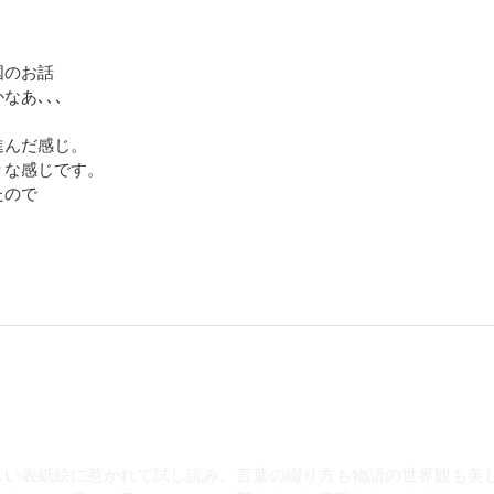
国のお話
なあ､､､
、
進んだ感じ。
りな感じです。
たので
しい表紙絵に惹かれて試し読み。言葉の綴り方も物語の世界観も美し