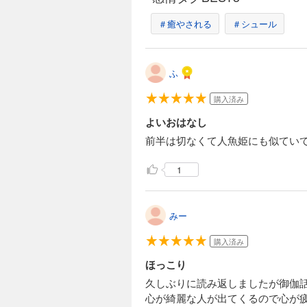
＃癒やされる
＃シュール
ふ
購入済み
よいおはなし
前半は切なくて人魚姫にも似てい
1
みー
購入済み
ほっこり
久しぶりに読み返しましたが御伽
心が綺麗な人が出てくるので心が