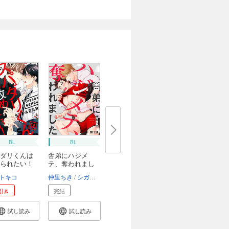
BL
BL
ダリくんは
舎弟にハジメ
られたい！
テ、奪われまし
た ...
トキコ
仲里ちき
シガリロ
引き
完結
試し読み
試し読み