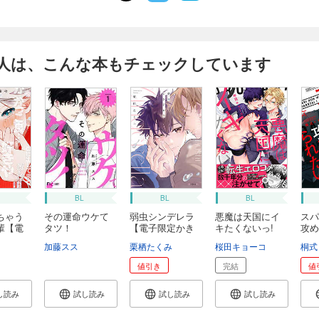
人は、こんな本もチェックしています
BL
BL
BL
ちゃう
その運命ウケて
弱虫シンデレラ
悪魔は天国にイ
スパ
輩【電
タツ！
【電子限定かき
キたくないっ!
攻め
お...
【...
【...
加藤スス
栗栖たくみ
桜田キョーコ
桐式
値引き
完結
値
し読み
試し読み
試し読み
試し読み