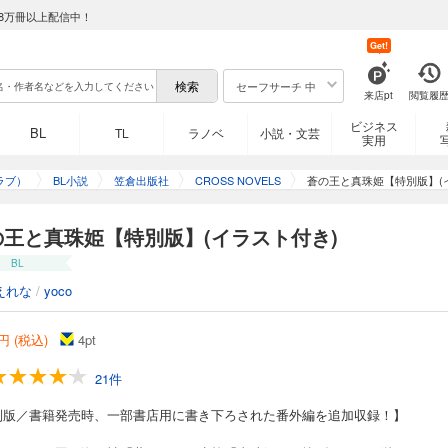
8万冊以上配信中！
Get!
セーフサーチ 中
来店pt
閲覧履
ビジネス
BL
TL
ラノベ
小説・文芸
実用
ラブ）
BL小説
笠倉出版社
CROSS NOVELS
蒼の王と真珠姫【特別版】(
の王と真珠姫【特別版】(イラスト付き)
BL
えれな
/
yoco
円 (税込)
4
pt
21件
別版／書籍発売時、一部書店用に書き下ろされた番外編を追加収録！】