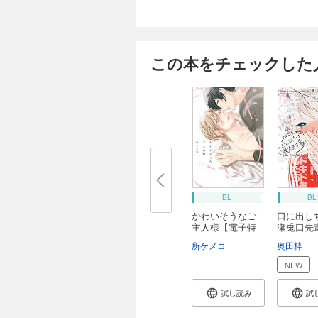
この本をチェックした
BL
BL
かわいそうなご
口に出し
主人様【電子特
瀬兎口先
典...
子...
所ケメコ
奥田枠
NEW
試し読み
試