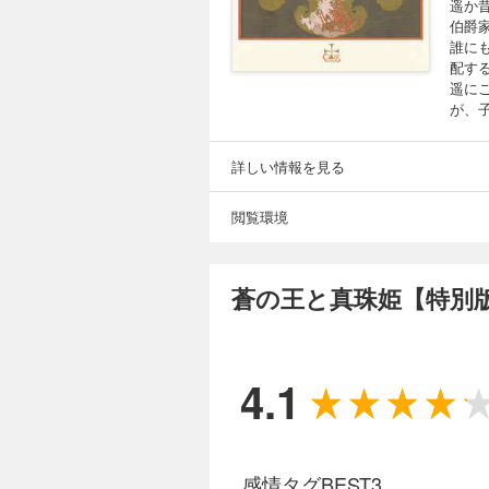
遥か
伯爵
誰に
配す
遥に
が、
詳しい情報を見る
閲覧環境
蒼の王と真珠姫【特別版
4.1
感情タグBEST3