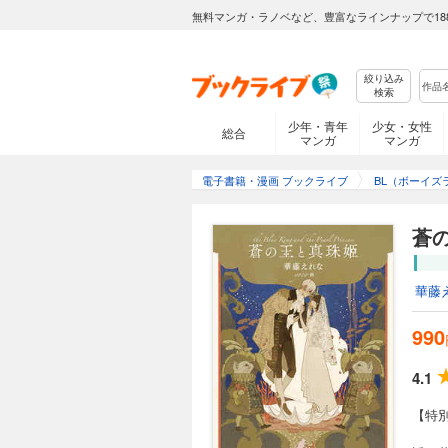
無料マンガ・ラノベなど、豊富なラインナップで18
絞り込み
検索
少年・青年
少女・女性
総合
マンガ
マンガ
電子書籍・漫画 ブックライブ
BL（ボーイズ
蒼
華藤
990
4.1
【特