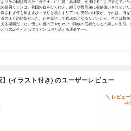
昔よりその国は海の神「蒼の王」に生贄「真珠姫」を捧げることで栄えていた
家の長男リアンは、異国の血をひくゆえ、継母や異母弟に召使扱いされていた
も愛されず何も望まずひっそりと暮らすリアンに突然の縁談が。それは、海を
る蒼の王との婚姻だった。死を覚悟して真珠姫となるリアンだが、そこは想像
こえる楽園だった。優しい蒼の王やかわいい猫族の従者たちとの楽しい生活。
子どもの誕生とともにリアンは泡と消える運命で──。
】(イラスト付き) のユーザーレビュー
＼ レビュ
※購