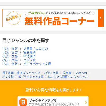
同じジャンルの本を探す
小説・文芸
>
児童書
/
よみもの
小説・文芸
>
富安陽子
小説・文芸
>
平澤朋子
小説・文芸
>
ポプラ社
小説・文芸
>
ポプラポケット文庫
電子書籍・漫画 ブックライブ
〉
小説・文芸
〉
児童書
〉
よみもの
〉
ポプラ社
〉
ポプラポケット文庫
〉
ねこじゃら商店へいらっしゃい
新刊やお得な情報
をお届けします！
ブックライブアプリ
アプリの通知でお得情報を受け取ろう！