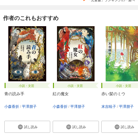
作者のこれもおすすめ
小説・文芸
小説・文芸
小説・文芸
青の読み手
紅の魔女
赤い髪のミウ
小森香折
平澤朋子
小森香折
平澤朋子
末吉暁子
平澤朋子
試し読み
試し読み
試し読み