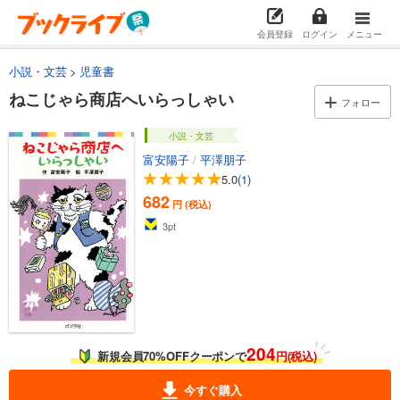
会員登録
ログイン
メニュー
小説・文芸
児童書
ねこじゃら商店へいらっしゃい
フォロー
小説・文芸
富安陽子
/
平澤朋子
5.0
(1)
682
円 (税込)
3
pt
204
新規会員70%OFFクーポンで
円(税込)
今すぐ購入