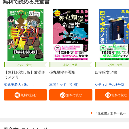
無料で読める児童書
小説・文芸
小説・文芸
小説・文芸
【無料お試し版】放課後
弾丸爛漫奇譚集
四字呪文ノ書
ミステリ...
知念実希人
Gurin.
本間キッド（や団）
シティホテル3号室
無料で読む
無料で読む
無料で読む
「児童書」無料一覧へ