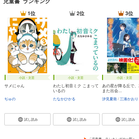
児童書 ランキング
1位
2位
3位
小説・文芸
小説・文芸
小説・文芸
サメにゃん
わたし初音ミク こまって
あの星が降る丘で、
いるの
また出会...
ぢゅの
たなかひかる
汐見夏衛
三湊かおり
試し読み
試し読み
試し読み
「児童書」ランキングの一覧へ