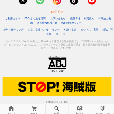
ログイン
ご利用ガイド
FAQ(よくある質問)
お問い合わせ
採用情報
利用規約
特商法の表
示
個人情報保護方針
cookie等ポリシー
少年・青年マンガ
少女・女性マンガ
ラノベ
小説・文芸
ビジネス・実用
雑誌・写
真集
TL
BL
ブックライブ（BookLive!）は、BookLiveが運営する電子書店です。TOPPANホールディング
ス、カルチュア・コンビニエンス・クラブ、テレビ朝日の出資を受け、日本最大級の電子書籍配
信サービスを行っています。
© BookLive Co., Ltd.
トップ
カート
検索
無料本
はじめての方へ