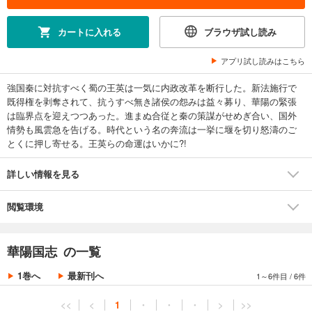
カートに入れる
ブラウザ試し読み
アプリ試し読みはこちら
強国秦に対抗すべく蜀の王英は一気に内政改革を断行した。新法施行で
既得権を剥奪されて、抗うすべ無き諸侯の怨みは益々募り、華陽の緊張
は臨界点を迎えつつあった。進まぬ合従と秦の策謀がせめぎ合い、国外
情勢も風雲急を告げる。時代という名の奔流は一挙に堰を切り怒濤のご
とくに押し寄せる。王英らの命運はいかに?!
詳しい情報を見る
閲覧環境
華陽国志 の一覧
1巻へ
最新刊へ
1～6件目
/
6件
<<
<
1
・
・
・
>
>>