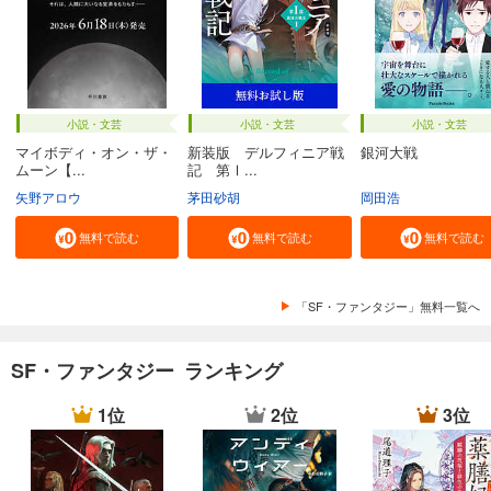
小説・文芸
小説・文芸
小説・文芸
マイボディ・オン・ザ・
新装版 デルフィニア戦
銀河大戦
ムーン【...
記 第Ⅰ...
矢野アロウ
茅田砂胡
岡田浩
無料で読む
無料で読む
無料で読む
「SF・ファンタジー」無料一覧へ
SF・ファンタジー ランキング
1位
2位
3位