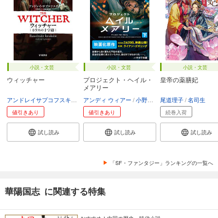
小説・文芸
小説・文芸
小説・文芸
ウィッチャー
プロジェクト・ヘイル・
皇帝の薬膳妃
メアリー
アンドレイサプコフスキ
川野靖子
アンディ ウィアー
杉浦綾
小野田和子
尾道理子
名司生
値引きあり
値引きあり
続巻入荷
試し読み
試し読み
試し読み
「SF・ファンタジー」ランキングの一覧へ
華陽国志 に関連する特集