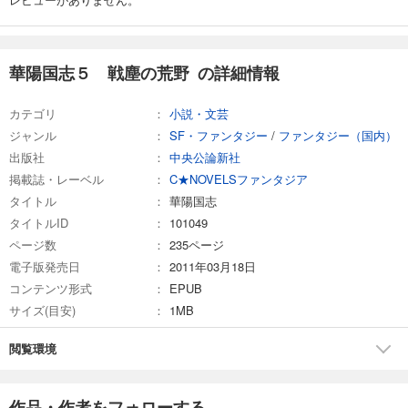
華陽国志５ 戦塵の荒野 の詳細情報
カテゴリ
小説・文芸
ジャンル
SF・ファンタジー
/
ファンタジー（国内）
出版社
中央公論新社
掲載誌・レーベル
C★NOVELSファンタジア
タイトル
華陽国志
タイトルID
101049
ページ数
235ページ
電子版発売日
2011年03月18日
コンテンツ形式
EPUB
サイズ(目安)
1MB
閲覧環境
作品・作者をフォローする