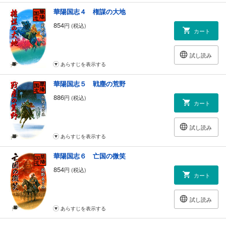
華陽国志４ 権謀の大地
854
円 (税込)
カート
試し読み
あらすじを表示する
華陽国志５ 戦塵の荒野
886
円 (税込)
カート
試し読み
あらすじを表示する
華陽国志６ 亡国の微笑
854
円 (税込)
カート
試し読み
あらすじを表示する