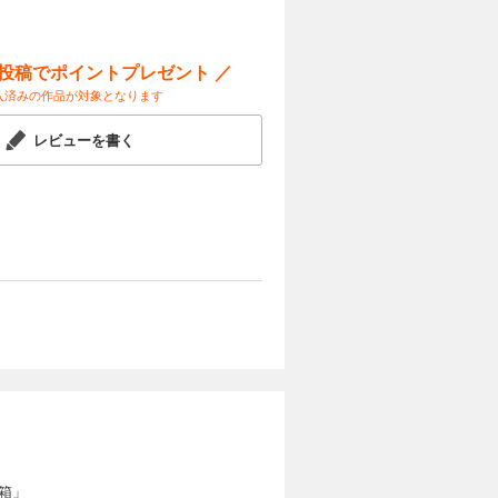
ー投稿でポイントプレゼント ／
カートに入れる
入済みの作品が対象となります
いほど非力
試し読み
れ、どこか
レビューを書く
輝き始め
カートに入れる
いほど非力
試し読み
れ、どこか
輝き始め
カートに入れる
いほど非力
箱」
試し読み