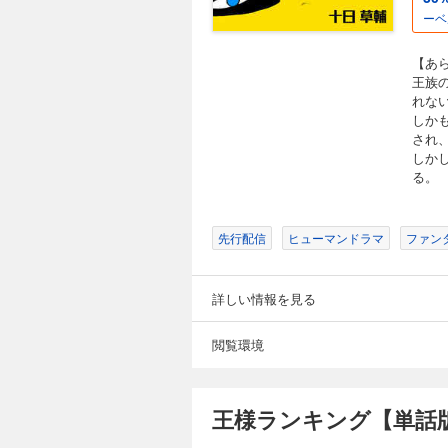
空虚な毎日を過ごし
ーベ
る。
【あ
王様ランキング【
王族
れな
55円 (税込)
しか
【あらすじ】 王族
され
な王子ボッジ。 し
しか
空虚な毎日を過ごし
る。
る。
先行配信
ヒューマンドラマ
ファン
王様ランキング【
55円 (税込)
詳しい情報を見る
【あらすじ】 王族
な王子ボッジ。 し
空虚な毎日を過ごし
閲覧環境
る。
王様ランキング【単話版
王様ランキング【
55円 (税込)