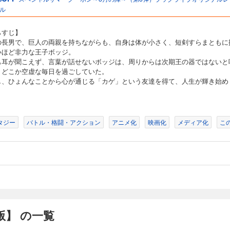
ていた。 しかし、ひょんなことから心が通じる「カゲ」という友達を得て、人生が
ル
らすじ】
単話版】第258話
の長男で、巨人の両親を持ちながらも、自身は体が小さく、短剣すらまともに
いほど非力な王子ボッジ。
も耳が聞こえず、言葉が話せないボッジは、周りからは次期王の器ではないと
の長男で、巨人の両親を持ちながらも、自身は体が小さく、短剣すらまともに振れな
、どこか空虚な毎日を過ごしていた。
かも耳が聞こえず、言葉が話せないボッジは、周りからは次期王の器ではないと噂さ
し、ひょんなことから心が通じる「カゲ」という友達を得て、人生が輝き始め
ていた。 しかし、ひょんなことから心が通じる「カゲ」という友達を得て、人生が
タジー
バトル・格闘・アクション
アニメ化
映画化
メディア化
こ
単話版】第259話
の長男で、巨人の両親を持ちながらも、自身は体が小さく、短剣すらまともに振れな
かも耳が聞こえず、言葉が話せないボッジは、周りからは次期王の器ではないと噂さ
ていた。 しかし、ひょんなことから心が通じる「カゲ」という友達を得て、人生が
】 の一覧
単話版】第260話