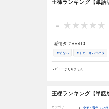
王様ランキング【単話版
王様ランキング【
55円 (税込)
-
【あらすじ】 王族
な王子ボッジ。 し
空虚な毎日を過ごし
る。
感情タグBEST3
王様ランキング【
＃切ない
＃ドキドキハラハラ
55円 (税込)
【あらすじ】 王族
レビューがありません。
な王子ボッジ。 し
空虚な毎日を過ごし
る。
王様ランキング【単話版
王様ランキング【
55円 (税込)
【あらすじ】 王族
カテゴリ
：
少年・青年マンガ