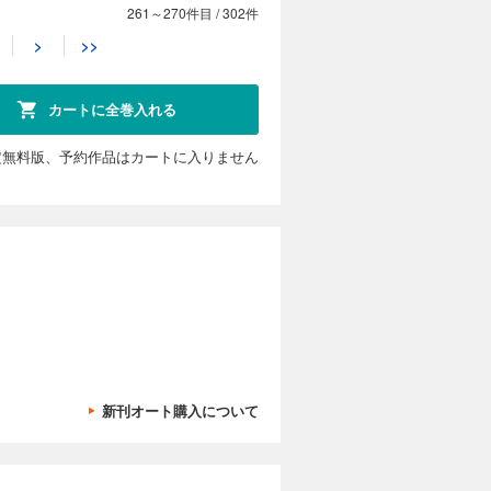
261～270件目
/
302件
カートに入れる
>
>>
いほど非力
試し読み
れ、どこか
輝き始め
カートに全巻入れる
定無料版、予約作品はカートに入りません
カートに入れる
いほど非力
試し読み
れ、どこか
輝き始め
カートに入れる
新刊オート購入について
いほど非力
試し読み
れ、どこか
輝き始め