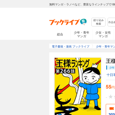
無料マンガ・ラノベなど、豊富なラインナップで18
王様ランキング【
55円 (税込)
【あらすじ】 王族
絞り込み
検索
な王子ボッジ。 し
空虚な毎日を過ごし
少年・青年
少女・女性
総合
る。
マンガ
マンガ
電子書籍・漫画 ブックライブ
少年・青年マ
王様ランキング【
55円 (税込)
王
【あらすじ】 王族
少年
な王子ボッジ。 し
空虚な毎日を過ごし
十日
る。
55
円
王様ランキング【
-
55円 (税込)
【あらすじ】 王族
な王子ボッジ。 し
30