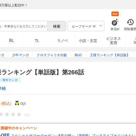
8万冊以上配信中！
単話版】第255話
Get!
の長男で、巨人の両親を持ちながらも、自身は体が小さく、短剣すらまともに振れな
セーフサーチ 中
来店pt
閲覧履
かも耳が聞こえず、言葉が話せないボッジは、周りからは次期王の器ではないと噂さ
ていた。 しかし、ひょんなことから心が通じる「カゲ」という友達を得て、人生が
ビジネス
BL
TL
ラノベ
小説・文芸
実用
ンガ
少年マンガ
クロスフォリオ出版
BLIC
王様ランキング【単話版】
単話版】第256話
様ランキング【単話版】第266話
の長男で、巨人の両親を持ちながらも、自身は体が小さく、短剣すらまともに振れな
・青年マンガ
かも耳が聞こえず、言葉が話せないボッジは、周りからは次期王の器ではないと噂さ
ていた。 しかし、ひょんなことから心が通じる「カゲ」という友達を得て、人生が
草輔
 (税込)
0
pt
単話版】第257話
0件
の長男で、巨人の両親を持ちながらも、自身は体が小さく、短剣すらまともに振れな
開催中のキャンペーン
かも耳が聞こえず、言葉が話せないボッジは、周りからは次期王の器ではないと噂さ
%OFF
スペシャルサマークーポン～8月の陣～（第8弾）ブックライブオリジナルレ