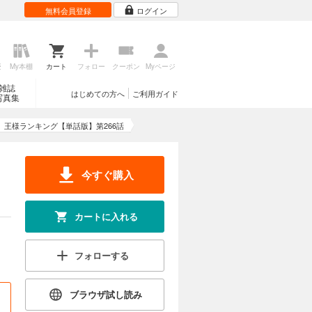
無料会員登録
ログイン
カートに入れる
いほど非力
試し読み
歴
My本棚
カート
フォロー
クーポン
Myページ
れ、どこか
輝き始め
雑誌
はじめての方へ
ご利用ガイド
写真集
王様ランキング【単話版】第266話
カートに入れる
いほど非力
今すぐ購入
試し読み
れ、どこか
輝き始め
カートに入れる
フォローする
カートに入れる
いほど非力
ブラウザ試し読み
試し読み
れ、どこか