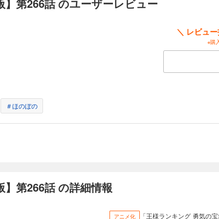
】第266話 のユーザーレビュー
単話版】第274話
＼ レビュ
※購
の長男で、巨人の両親を持ちながらも、自身は体が小さく、短剣すらまともに振れな
かも耳が聞こえず、言葉が話せないボッジは、周りからは次期王の器ではないと噂さ
ていた。 しかし、ひょんなことから心が通じる「カゲ」という友達を得て、人生が
単話版】第275話
＃ほのぼの
の長男で、巨人の両親を持ちながらも、自身は体が小さく、短剣すらまともに振れな
かも耳が聞こえず、言葉が話せないボッジは、周りからは次期王の器ではないと噂さ
ていた。 しかし、ひょんなことから心が通じる「カゲ」という友達を得て、人生が
】第266話 の詳細情報
単話版】第276話
の長男で、巨人の両親を持ちながらも、自身は体が小さく、短剣すらまともに振れな
「王様ランキング 勇気の宝
アニメ化