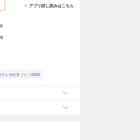
輝き始め
アプリ試し読みはこちら
振
カートに入れる
噂
いほど非力
試し読み
れ、どこか
輝き始め
のマンガがすごい！2020
カートに入れる
いほど非力
試し読み
れ、どこか
輝き始め
カートに入れる