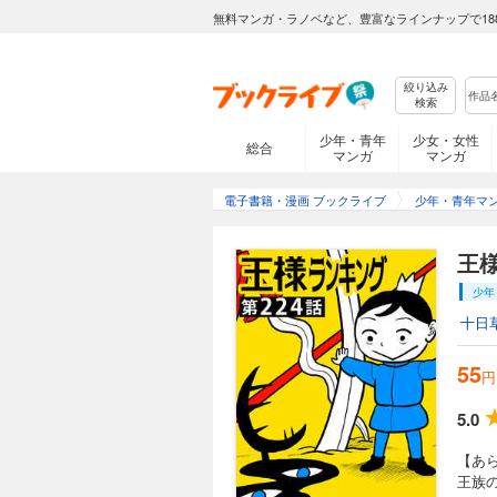
な王子ボッジ。 し
無料マンガ・ラノベなど、豊富なラインナップで18
空虚な毎日を過ごし
る。
絞り込み
検索
王様ランキング【
少年・青年
少女・女性
55円 (税込)
総合
マンガ
マンガ
【あらすじ】 王族
な王子ボッジ。 し
電子書籍・漫画 ブックライブ
少年・青年マ
空虚な毎日を過ごし
る。
王
少年
王様ランキング【
十日
55円 (税込)
【あらすじ】 王族
55
な王子ボッジ。 し
円
空虚な毎日を過ごし
る。
5.0
【あ
王様ランキング【
王族