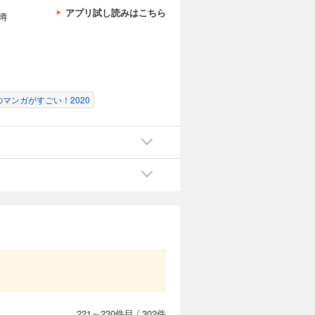
カートに入れる
アプリ試し読みはこちら
噂
いほど非力
試し読み
れ、どこか
輝き始め
のマンガがすごい！2020
カートに入れる
いほど非力
試し読み
れ、どこか
輝き始め
カートに入れる
いほど非力
試し読み
れ、どこか
輝き始め
221～230件目
/
302件