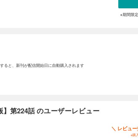
※期間限
単話版】第232話
の長男で、巨人の両親を持ちながらも、自身は体が小さく、短剣すらまともに振れな
かも耳が聞こえず、言葉が話せないボッジは、周りからは次期王の器ではないと噂さ
ていた。 しかし、ひょんなことから心が通じる「カゲ」という友達を得て、人生が
すると、新刊が配信開始日に自動購入されます
単話版】第233話
の長男で、巨人の両親を持ちながらも、自身は体が小さく、短剣すらまともに振れな
かも耳が聞こえず、言葉が話せないボッジは、周りからは次期王の器ではないと噂さ
ていた。 しかし、ひょんなことから心が通じる「カゲ」という友達を得て、人生が
】第224話 のユーザーレビュー
単話版】第234話
＼ レビュ
※購