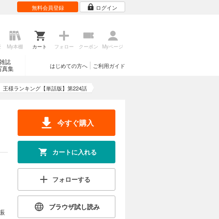
れ、どこか
無料会員登録
ログイン
輝き始め
歴
My本棚
カート
フォロー
クーポン
Myページ
カートに入れる
雑誌
はじめての方へ
ご利用ガイド
写真集
いほど非力
試し読み
れ、どこか
王様ランキング【単話版】第224話
輝き始め
今すぐ購入
カートに入れる
カートに入れる
いほど非力
試し読み
れ、どこか
輝き始め
フォローする
ブラウザ試し読み
振