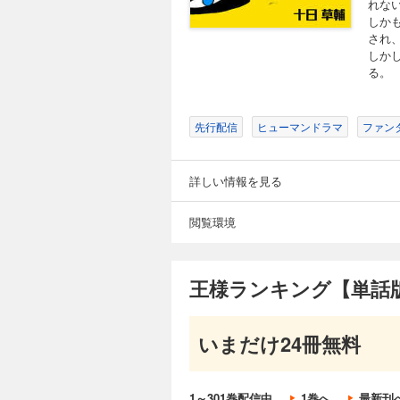
れな
55円 (税込)
しか
【あらすじ】 王族
され
な王子ボッジ。 し
しか
空虚な毎日を過ごし
る。
る。
先行配信
ヒューマンドラマ
ファン
王様ランキング【
55円 (税込)
詳しい情報を見る
【あらすじ】 王族
な王子ボッジ。 し
空虚な毎日を過ごし
閲覧環境
る。
王様ランキング【単話版
王様ランキング【
55円 (税込)
【あらすじ】 王族
いまだけ24冊無料
な王子ボッジ。 し
空虚な毎日を過ごし
る。
1～301巻配信中
1巻へ
最新刊