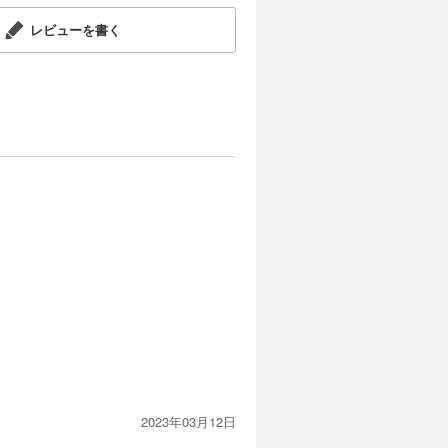
いほど非力
試し読み
れ、どこか
レビューを書く
輝き始め
カートに入れる
いほど非力
試し読み
れ、どこか
輝き始め
カートに入れる
いほど非力
試し読み
れ、どこか
輝き始め
2023年03月12日