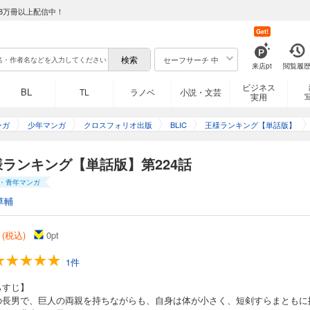
かも耳が聞こえず、言葉が話せないボッジは、周りからは次期王の器ではないと噂さ
8万冊以上配信中！
ていた。 しかし、ひょんなことから心が通じる「カゲ」という友達を得て、人生が
Get!
セーフサーチ 中
来店pt
閲覧履
単話版】第216話
ビジネス
BL
TL
ラノベ
小説・文芸
実用
の長男で、巨人の両親を持ちながらも、自身は体が小さく、短剣すらまともに振れな
かも耳が聞こえず、言葉が話せないボッジは、周りからは次期王の器ではないと噂さ
ンガ
少年マンガ
クロスフォリオ出版
BLIC
王様ランキング【単話版】
ていた。 しかし、ひょんなことから心が通じる「カゲ」という友達を得て、人生が
様ランキング【単話版】第224話
・青年マンガ
単話版】第217話
草輔
の長男で、巨人の両親を持ちながらも、自身は体が小さく、短剣すらまともに振れな
かも耳が聞こえず、言葉が話せないボッジは、周りからは次期王の器ではないと噂さ
 (税込)
0
pt
ていた。 しかし、ひょんなことから心が通じる「カゲ」という友達を得て、人生が
1件
らすじ】
単話版】第218話
の長男で、巨人の両親を持ちながらも、自身は体が小さく、短剣すらまともに