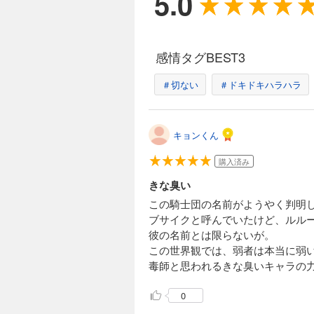
5.0
【あらすじ】 王族
な王子ボッジ。 し
空虚な毎日を過ごし
る。
感情タグBEST3
王様ランキング【
＃切ない
＃ドキドキハラハラ
55円 (税込)
【あらすじ】 王族
な王子ボッジ。 し
キョンくん
空虚な毎日を過ごし
る。
購入済み
きな臭い
王様ランキング【
この騎士団の名前がようやく判明
ブサイクと呼んでいたけど、ルル
55円 (税込)
彼の名前とは限らないが。
【あらすじ】 王族
な王子ボッジ。 し
この世界観では、弱者は本当に弱
空虚な毎日を過ごし
毒師と思われるきな臭いキャラの
る。
0