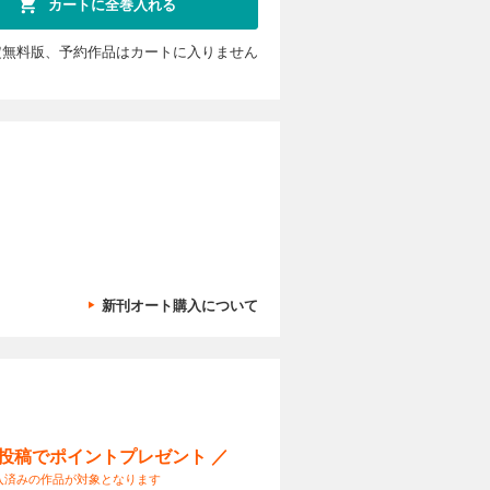
カートに全巻入れる
定無料版、予約作品はカートに入りません
カートに入れる
いほど非力
試し読み
れ、どこか
輝き始め
カートに入れる
新刊オート購入について
いほど非力
試し読み
れ、どこか
輝き始め
ー投稿でポイントプレゼント ／
カートに入れる
入済みの作品が対象となります