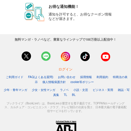
お得な通知機能！
通知を許可すると、お得なクーポン情報
などが届きます。
無料マンガ・ラノベなど、豊富なラインナップで188万冊以上配信中！
ログイン
ご利用ガイド
FAQ(よくある質問)
お問い合わせ
採用情報
利用規約
特商法の表
示
個人情報保護方針
cookie等ポリシー
少年・青年マンガ
少女・女性マンガ
ラノベ
小説・文芸
ビジネス・実用
雑誌・写
真集
TL
BL
ブックライブ（BookLive!）は、BookLiveが運営する電子書店です。TOPPANホールディング
ス、カルチュア・コンビニエンス・クラブ、テレビ朝日の出資を受け、日本最大級の電子書籍配
信サービスを行っています。