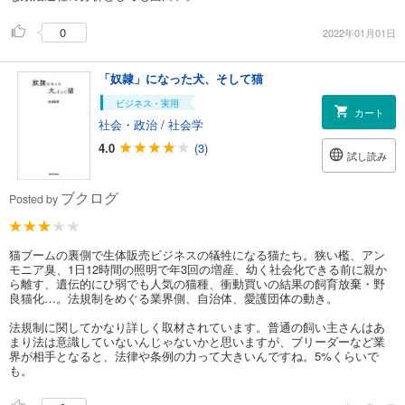
0
2022年01月01日
「奴隷」になった犬、そして猫
ビジネス・実用
カート
社会・政治
/
社会学
4.0
(3)
試し読み
ブクログ
Posted by
猫ブームの裏側で生体販売ビジネスの犠牲になる猫たち。狭い檻、アン
モニア臭、1日12時間の照明で年3回の増産、幼く社会化できる前に親か
ら離す、遺伝的にひ弱でも人気の猫種、衝動買いの結果の飼育放棄・野
良猫化…。法規制をめぐる業界側、自治体、愛護団体の動き。
法規制に関してかなり詳しく取材されています。普通の飼い主さんはあ
まり法は意識していないんじゃないかと思いますが、ブリーダーなど業
界が相手となると、法律や条例の力って大きいんですね。5%くらいで
も。