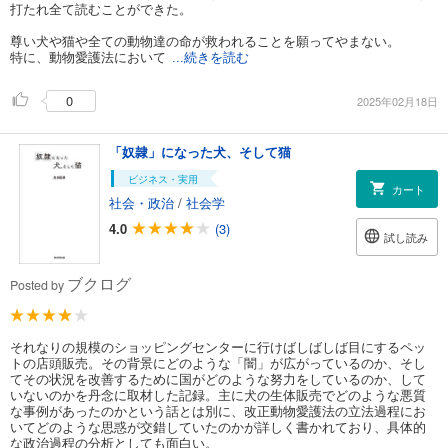
打たれ全て読むことができた。
尊い犬や猫や全ての動物達の命が救われることを願ってやまない。
特に、動物愛護法において
...続きを読む
0
2025年02月18日
「奴隷」になった犬、そして猫
ビジネス・実用
カート
社会・政治
/
社会学
4.0
(3)
試し読み
ブクログ
Posted by
それなりの規模のショッピングセンターに行けばしばしば目にするペッ
トの店頭販売。その背景にどのような「闇」が広がっているのか、そし
てその状況を改善するために国がどのような努力をしているのか、して
いないのかを丹念に取材した記録。主に犬の生体販売でどのような悪質
な事例があったのかという話とは別に、改正動物愛護法の立法過程にお
いてどのような思惑が交錯していたのかが詳しく書かれており、具体的
な政治過程の分析としても面白い。