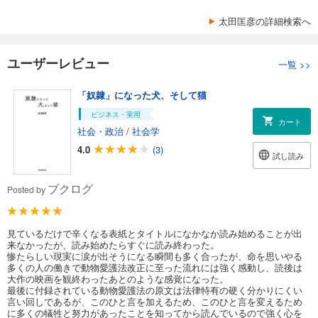
太田匡彦の詳細検索へ
ユーザーレビュー
一覧
>>
「奴隷」になった犬、そして猫
ビジネス・実用
カート
社会・政治
/
社会学
4.0
(3)
試し読み
ブクログ
Posted by
見ているだけで辛くなる表紙とタイトルになかなか読み始めることが出
来なかったが、読み始めたらすぐに読み終わった。
惨たらしい現実に涙が出そうになる瞬間も多く合ったが、命を思いやる
多くの人の働きで動物愛護法改正に至った流れには強く感動し、読後は
大作の映画を観終わったあとのような感覚になった。
最後に付録されている動物愛護法の原文は法律特有の硬く分かりにくい
言い回しであるが、このひと言を加えるため、このひと言を変えるため
に多くの犠牲と努力があったことを知ってから読んでいるので強く心を