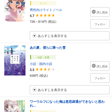
ラノベ
男性向けライトノベル
試し読み
4.7
726～814円 (税込)
フォロー
あらすじを表示する
あの夏、僕らに降った雪
小説・文芸
小説
/
国内小説
試し読み
3.5
638円 (税込)
フォロー
あらすじを表示する
ワーウルフになった俺は意思疎通ができないと思わ
れ...