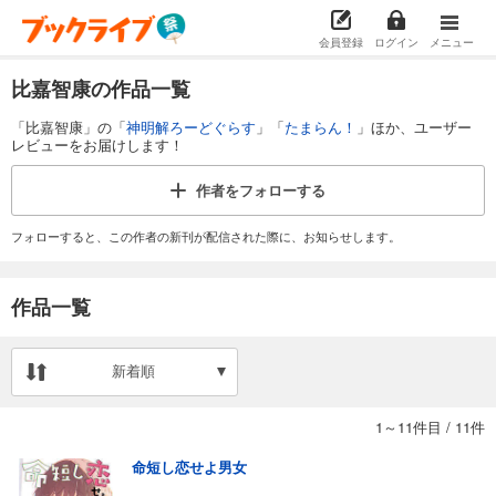
会員登録
ログイン
メニュー
比嘉智康の作品一覧
「比嘉智康」の「
神明解ろーどぐらす
」「
たまらん！
」ほか、ユーザー
レビューをお届けします！
作者を
フォローする
フォローすると、この作者の新刊が配信された際に、お知らせします。
作品一覧
新着順
1～11件目
/
11件
命短し恋せよ男女