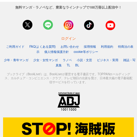
無料マンガ・ラノベなど、豊富なラインナップで188万冊以上配信中！
ログイン
ご利用ガイド
FAQ(よくある質問)
お問い合わせ
採用情報
利用規約
特商法の表
示
個人情報保護方針
cookie等ポリシー
少年・青年マンガ
少女・女性マンガ
ラノベ
小説・文芸
ビジネス・実用
雑誌・写
真集
TL
BL
ブックライブ（BookLive!）は、BookLiveが運営する電子書店です。TOPPANホールディング
ス、カルチュア・コンビニエンス・クラブ、テレビ朝日の出資を受け、日本最大級の電子書籍配
信サービスを行っています。