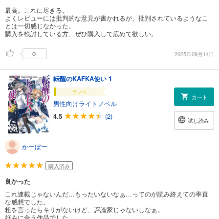
最高。これに尽きる。
よくレビューには批判的な意見が書かれるが、批判されているようなこ
とは一切感じなかった。
購入を検討している方、ぜひ購入して広めて欲しい。
0
2025年09月14日
転醒のKAFKA使い 1
ラノベ
カート
男性向けライトノベル
4.5
(2)
試し読み
かーぼー
購入済み
良かった
これ連載じゃないんだ…もったいないなぁ…ってのが読み終えての率直
な感想でした。
粗を言ったらキリがないけど、評論家じゃないしなぁ。
好みに合う作品でした。