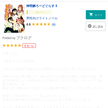
神明解ろーどぐらす 5
ラノベ
カート
男性向けライトノベル
4.6
(9)
試し読み
ブクログ
Posted by
ネタバレ
評価：☆5
下校系ラブコメ最終巻。
いやもう終盤は下校あんまり関係なかったけど、良いラストだった！
仲間を大切に想う優しさ、迷わずすぐに行動する勇気、咄嗟の知恵（悪
名の利用含むｗ）を併せ持った十勝が主人公でしたね。そりゃモテるわ
勝ち越すわ（笑）
好きな女を食われたくなかったら電話番号教えろってどんな脅しだよｗ
最後まで気を抜けなくて一気に読んでしまった。
留萌の意識が飛ばせる条件というのも上手く作用してたと思う。
みんなに真実を打ち明けたことでギスギスすることもなくなって、笑い