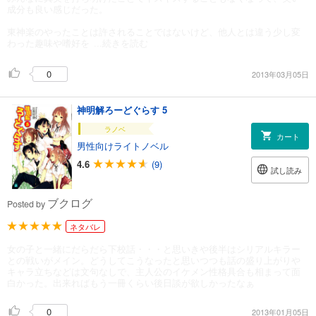
成分も良い感じだった。
東神楽のやったことは許されることではないけど、他人とは違う少し変
わった趣味や嗜好を
...続きを読む
0
2013年03月05日
神明解ろーどぐらす 5
ラノベ
カート
男性向けライトノベル
4.6
(9)
試し読み
ブクログ
Posted by
ネタバレ
女の子と一緒にだらだら下校話・・・と思いきや後半はシリアルキラー
との戦いがメイン。どうしてこうなったと思いつつも話の盛り上がりや
キャラ立ちなどは文句なしで、主人公のイケメン性格具合も相まって面
白かった。出来ればもう一冊くらい後日談が欲しかったなぁ
0
2013年01月05日