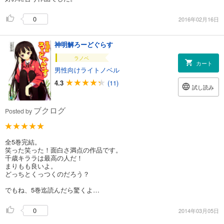
0
2016年02月16日
神明解ろーどぐらす
ラノベ
カート
男性向けライトノベル
4.3
(11)
試し読み
ブクログ
Posted by
全5巻完結。
笑った笑った！面白さ満点の作品です。
千歳キララは最高の人だ！
まりもも良いよ。
どっちとくっつくのだろう？
でもね、5巻迄読んだら驚くよ…
0
2014年03月05日