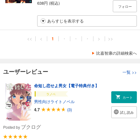
638円 (税込)
フォロー
あらすじを表示する
<<
<
1
・
・
・
>
>>
比嘉智康の詳細検索へ
ユーザーレビュー
一覧
>>
命短し恋せよ男女【電子特典付き】
ラノベ
カート
男性向けライトノベル
4.7
(3)
試し読み
ブクログ
Posted by