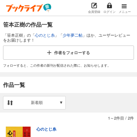
会員登録
ログイン
メニュー
笹本正樹の作品一覧
「笹本正樹」の「
心のとじ糸
」「
少年夢二帖
」ほか、ユーザーレビュー
をお届けします！
作者を
フォローする
フォローすると、この作者の新刊が配信された際に、お知らせします。
作品一覧
新着順
1～2件目
/
2件
心のとじ糸