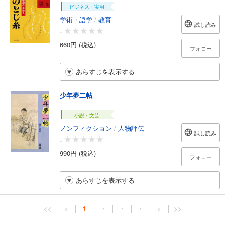
ビジネス・実用
学術・語学
/
教育
試し読み
-
660円 (税込)
フォロー
あらすじを表示する
少年夢二帖
小説・文芸
ノンフィクション
/
人物評伝
試し読み
-
990円 (税込)
フォロー
あらすじを表示する
<<
<
1
・
・
・
>
>>