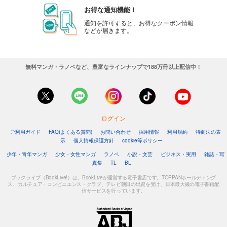
お得な通知機能！
通知を許可すると、お得なクーポン情報
などが届きます。
無料マンガ・ラノベなど、豊富なラインナップで188万冊以上配信中！
ログイン
ご利用ガイド
FAQ(よくある質問)
お問い合わせ
採用情報
利用規約
特商法の表
示
個人情報保護方針
cookie等ポリシー
少年・青年マンガ
少女・女性マンガ
ラノベ
小説・文芸
ビジネス・実用
雑誌・写
真集
TL
BL
ブックライブ（BookLive!）は、BookLiveが運営する電子書店です。TOPPANホールディング
ス、カルチュア・コンビニエンス・クラブ、テレビ朝日の出資を受け、日本最大級の電子書籍配
信サービスを行っています。