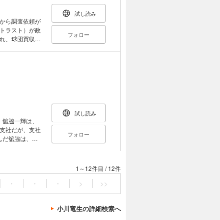
試し読み
から調査依頼が
トラスト）が政
フォロー
れ、球団買収の
名。そして、あ
 「椎名達郎」
試し読み
・舘脇一輝は、
支社だが、支社
フォロー
んだ舘脇は、陰
の影から不正と
1～12件目
/
12件
・
・
・
>
>>
小川竜生の詳細検索へ