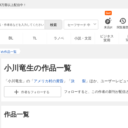
8万冊以上配信中！
Get!
セーフサーチ 中
来店pt
閲覧履
ビジネス
BL
TL
ラノベ
小説・文芸
実用
すめ作品一覧
小川竜生の作品一覧
「小川竜生」の「
アメリカ村の黄昏
」「
決 裂
」ほか、ユーザーレビュ
フォローすると、この作者の新刊が配信
作者を
フォローする
作品一覧