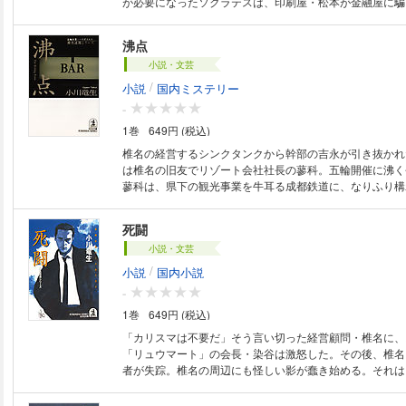
が必要になったソクラテスは、印刷屋・松本が金融屋に騙
の回収をする羽目に。やがて背後に潜む組織の存在をつか
だソクラテスに、さらなる陰謀と罠が襲いかかった！ 長
沸点
ン。
小説・文芸
/
小説
国内ミステリー
-
1巻
649円 (税込)
椎名の経営するシンクタンクから幹部の吉永が引き抜かれ
は椎名の旧友でリゾート会社社長の蓼科。五輪開催に沸く
蓼科は、県下の観光事業を牛耳る成都鉄道に、なりふり構
開始。元部下が汚れた裏工作に利用された事実を掴んだ椎
親友との対決に向かう！ 男の絆と死闘を描く傑作ハード
死闘
小説・文芸
/
小説
国内小説
-
1巻
649円 (税込)
「カリスマは不要だ」そう言い切った経営顧問・椎名に、
「リュウマート」の会長・染谷は激怒した。その後、椎名
者が失踪。椎名の周辺にも怪しい影が蠢き始める。それは
れた染谷が命じたことであった。やがて、椎名ばかりか、
舞にも敵の毒牙が迫り……。そして舞台はタイへ──。息