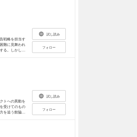
試し読み
告戦略を担当す
困難に見舞われ
フォロー
する。しかし、
す！ 相手が誰
、窓際の狼が斬
試し読み
クトへの異動を
を受けてのもの
フォロー
方を追う館脇。
。窓際社員・館