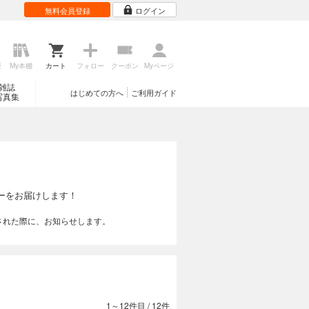
無料会員登録
ログイン
歴
My本棚
カート
フォロー
クーポン
Myページ
雑誌
はじめての方へ
ご利用ガイド
写真集
ーをお届けします！
された際に、お知らせします。
1～12件目
/
12件