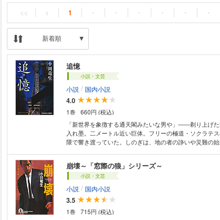
<<
<
1
・
・
・
・
・
・
新着順
追憶
小説・文芸
/
小説
国内小説
4.0
1巻
660円 (税込)
「新世界を象徴する通天閣みたいな男や」――剃り上げた
入れ墨。二メートル近い巨体。フリーの極道・ソクラテス
隈で響き渡っていた。しのぎは、地の者の諍いや災難の始
と。渋い任侠道とは縁遠い、暴力付き人生相談所のような
のぎが多いのだが……。地べたを這うような日常の喜怒哀
崩壊～「窓際の狼」シリーズ～
感動の傑作！（『さよならソクラテス』改題）
小説・文芸
/
小説
国内小説
3.5
1巻
715円 (税込)