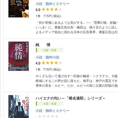
/
小説
国内ミステリー
4.0
1巻
715円 (税込)
「何か背後にあるような気がする」──「窓際の狼」舘脇
いっき）に、東阪広告社長・種田は、独り言のように話し
よるメディア統合に揺れる日本の広告業界。東阪広告は社
し、統合に不参加を決めていた。そして、外資の魔の手
そんな折り、なぜか舘脇は、若いＯＬたちとの合コンに参
純 情
に！？ 好評シリーズ、堂々登場！
小説・文芸
/
小説
国内小説
4.0
1巻
715円 (税込)
やくざも泣いて逃げ出す一匹狼の極道・ソクラテス。大阪
根城にするこの男が恋に落ちた。相手は、神戸の震災です
薄幸の美女・ルビー。だが、ルビーの前に父親の巨額の負
男が突然現れる！ 更にソクラテスの幼なじみの警官・島
男に重傷を負わされ……。男の純情を拳に込めてソクラテ
ハイエナの匂い～「椎名達郎」シリーズ～
る痛快長編！（『くたばれ 極道「ソクラテス」』改題）
小説・文芸
/
小説
国内ミステリー
-