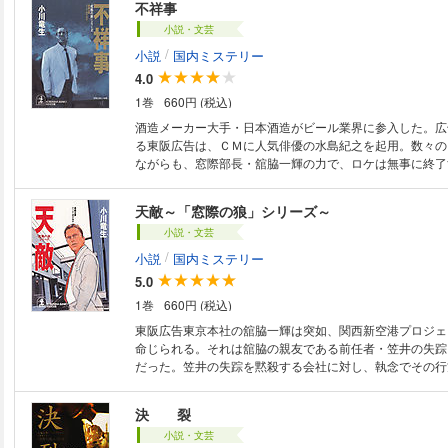
不祥事
ペンスが始まる！
小説・文芸
/
小説
国内ミステリー
4.0
1巻
660円 (税込)
酒造メーカー大手・日本酒造がビール業界に参入した。広
る東阪広告は、ＣＭに人気俳優の水島紀之を起用。数々の
ながらも、窓際部長・舘脇一輝の力で、ロケは無事に終了
帰国の際、大事件が発生。事態は予期せぬ方向へと動き出
であろうと怯みはしない。野心にまみれた裏切り者たちを
天敵～「窓際の狼」シリーズ～
る！（『窓際の狼２』改題）
小説・文芸
/
小説
国内ミステリー
5.0
1巻
660円 (税込)
東阪広告東京本社の舘脇一輝は突如、関西新空港プロジェ
命じられる。それは舘脇の親友である前任者・笠井の失踪
だった。笠井の失踪を黙殺する会社に対し、執念でその行
次第に浮かび上がる醜く激しい社内抗争、汚れた欲望の渦
脇は会社の救世主となるか！？
決 裂
小説・文芸