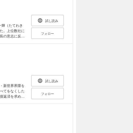
試し読み
一輝（たてわき
た。上位数社に
フォロー
長の意志に反
が伸びる……！
加する羽目
試し読み
・新世界界隈を
べてをなくした
フォロー
債返済を求める
田までが、同じ
スがどつきまく