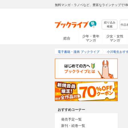
無料マンガ・ラノベなど、豊富なラインナップで18
絞り込み
検索
少年・青年
少女・女性
総合
マンガ
マンガ
電子書籍・漫画 ブックライブ
小川竜生おす
おすすめコーナー
発売予定一覧
新刊・続巻一覧