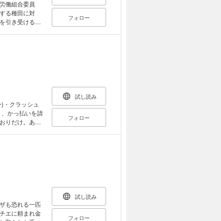
労働組合委員
する種田に対
フォロー
を引き受ける館
た……。現在の
試し読み
)・クラッシュ
リ、かっ払いを請
フォロー
おりだけ。ある
を命じられる。
惑が! 暴力、性
少年』改題)
試し読み
ザも恐れる一匹
チエに頼まれ金
フォロー