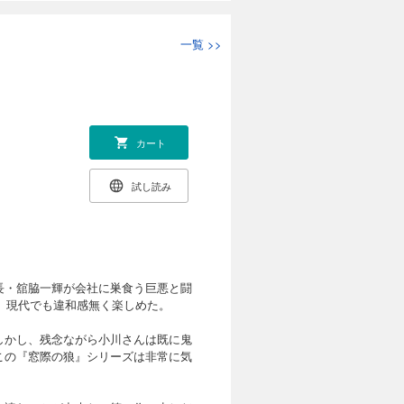
一覧
>>
カート
試し読み
長・舘脇一輝が会社に巣食う巨悪と闘
が、現代でも違和感無く楽しめた。
しかし、残念ながら小川さんは既に鬼
この『窓際の狼』シリーズは非常に気