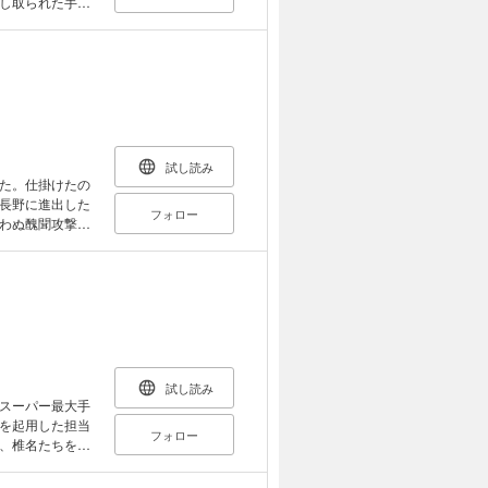
し取られた手形
み、東京へ飛ん
編ハード・ロマ
試し読み
た。仕掛けたの
長野に進出した
フォロー
わぬ醜聞攻撃を
名は激怒──。
ボイルド！
試し読み
スーパー最大手
を起用した担当
フォロー
、椎名たちを恐
彼の部下・坂崎
もつかせぬサス