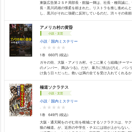
東阪広告第２ＳＰ局部長・館脇一輝は、社長・種田誠に、
長・黒川武雄の懐柔を頼まれた。リストラを推し進めんと
し、黒川がそれに強硬に反対しているのだ。渋々その依頼
脇だったが、黒川の裏には、さらに大きな野望が蠢いてい
企業と人間を描破！ 「窓際の狼」シリーズ第３弾。
アメリカ村の黄昏
小説・文芸
/
小説
国内ミステリー
-
1巻
660円 (税込)
ガキの街、大阪・アメリカ村。そこに巣くう組織(チーマー
のメンバー、満(みつる)。だが、暴力に怯(おび)え、パシ
け負う日々だった。救いは満の全てを受け入れてくれるか
日、リーダーの李(り)から、満は馴染みの古着屋での窃盗
この窃盗の背後には、アメリカ村の利権を巡るどす黒い思
極道ソクラテス
愛、裏切り、逃亡……十代の生き様を鮮烈に描く!(『聖・
小説・文芸
/
小説
国内ミステリー
-
1巻
649円 (税込)
大阪・通天閣をのぞむ街を根城にするソクラテスは、ヤク
狼の極道。が、近所の中学生・チエには頭が上がらない。