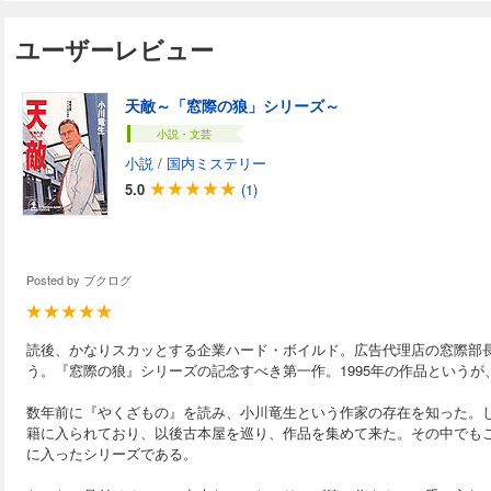
ユーザーレビュー
天敵～「窓際の狼」シリーズ～
小説・文芸
小説
/
国内ミステリー
5.0
(1)
Posted by
ブクログ
読後、かなりスカッとする企業ハード・ボイルド。広告代理店の窓際部
う。『窓際の狼』シリーズの記念すべき第一作。1995年の作品という
数年前に『やくざもの』を読み、小川竜生という作家の存在を知った。
籍に入られており、以後古本屋を巡り、作品を集めて来た。その中でも
に入ったシリーズである。