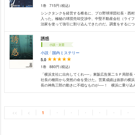
1巻
715円 (税込)
シンクタンクを経営する椎名に、プロ野球球団社長・西村
入った。極秘の球団売却交渉中、中堅不動産会社（ライフ
治家を使って強引に割り込んできたのだ。調査をするにつ
意図の不可解さの裏に、巨大な利権が渦巻くさまを見る椎
る都銀関与の事実を掴んだ直後、西村が謎の死を遂げた！
誘惑
シリーズ第１弾！（『野望の荒野』改題）
小説・文芸
/
小説
国内ミステリー
5.0
1巻
880円 (税込)
「横浜支社に出向してくれ──」東阪広告第二ＳＰ局部長
社長の種田から突然の命を受けた。営業成績は抜群の横浜
長の神鳥三郎の動きに不穏なものが──！ 横浜に乗り込
湿な罠に妨害されつつも、プール金と、裏に見える〃女〃
陰謀の真相に迫って行く！ 好評「窓際の狼」シリーズ！
<<
<
1
・
・
・
・
・
・