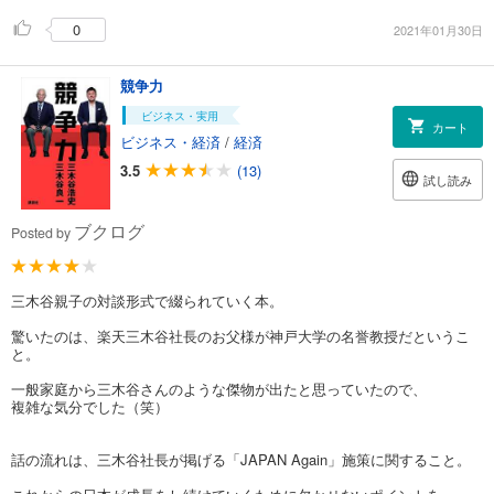
0
2021年01月30日
競争力
ビジネス・実用
カート
ビジネス・経済
/
経済
3.5
(13)
試し読み
ブクログ
Posted by
三木谷親子の対談形式で綴られていく本。
驚いたのは、楽天三木谷社長のお父様が神戸大学の名誉教授だというこ
と。
一般家庭から三木谷さんのような傑物が出たと思っていたので、
複雑な気分でした（笑）
話の流れは、三木谷社長が掲げる「JAPAN Again」施策に関すること。