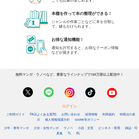
本棚を作って本の整理ができる！
ジャンルや作家ごとなどに本を分類し
て、鍵もかけられます。
お得な通知機能！
通知を許可すると、お得なクーポン情報
などが届きます。
無料マンガ・ラノベなど、豊富なラインナップで188万冊以上配信中！
ログイン
ご利用ガイド
FAQ(よくある質問)
お問い合わせ
採用情報
利用規約
特商法の表
示
個人情報保護方針
cookie等ポリシー
少年・青年マンガ
少女・女性マンガ
ラノベ
小説・文芸
ビジネス・実用
雑誌・写
真集
TL
BL