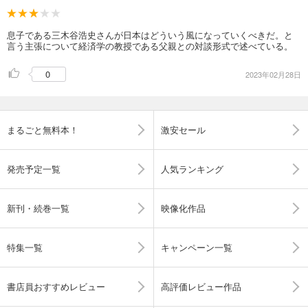
息子である三木谷浩史さんが日本はどういう風になっていくべきだ。と
言う主張について経済学の教授である父親との対談形式で述べている。
0
2023年02月28日
まるごと無料本！
激安セール
発売予定一覧
人気ランキング
新刊・続巻一覧
映像化作品
特集一覧
キャンペーン一覧
書店員おすすめレビュー
高評価レビュー作品