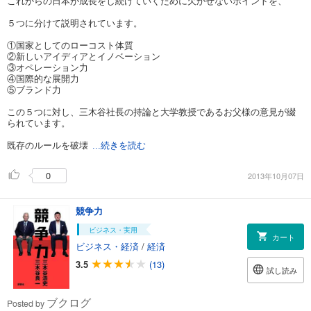
これからの日本が成長をし続けていくために欠かせないポイントを、
５つに分けて説明されています。
①国家としてのローコスト体質
②新しいアイディアとイノベーション
③オペレーション力
④国際的な展開力
⑤ブランド力
この５つに対し、三木谷社長の持論と大学教授であるお父様の意見が綴
られています。
既存のルールを破壊
...続きを読む
0
2013年10月07日
競争力
ビジネス・実用
カート
ビジネス・経済
/
経済
3.5
(13)
試し読み
ブクログ
Posted by