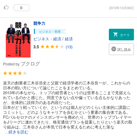
0
2013年10月06日
競争力
ビジネス・実用
カート
ビジネス・経済
/
経済
3.5
(13)
試し読み
ブクログ
Posted by
楽天の創業者三木谷浩史と父親で経済学者の三木谷良一が、これからの
日本の戦い方について論じたことをまとめている。
2013年の本ながら、トップの経営者というのは世界をここまで見据えら
れているのかと感じた。同意できない点や偏っている点もかなりあった
が、全体的に説得力のある内容だった。
日本がどう戦っていくか、というのは個人がどのくらい主体的に課題に
コミットし、どのようなキャリアを歩むかという要素の集合体である。
FCバルセロナのメインスポンサーを務めたり、世界のトッププレイヤー
をJリーグに連れてきたり、格安通信プランを提案したりという楽天の取
り組みは、三木谷さんが本気で日本を変えるために考えた策な
...続きを読む