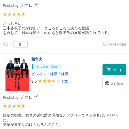
ブクログ
Posted by
おもしろい。
三木谷親子のかけあい、ところどころに挟まる昔話
を通じて、日本経済のこれからと数年先の展望が語られている。
0
2014年08月05日
競争力
ビジネス・実用
カート
ビジネス・経済
/
経済
3.5
(13)
試し読み
ブクログ
Posted by
規制の撤廃、教育の選択肢の増加などアグリーできる意見ばかりだっ
た。
英語が重要なのはもちろんのこと。