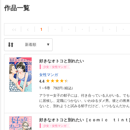
作品一覧
<<
<
1
・
・
・
・
・
・
新着順
好きなオトコと別れたい
少女・女性マンガ
女性マンガ
4.4
1～6巻
792円 (税込)
アラサー女子の郁子には、付き合っている人がいる。でも
に居候し、定職につかない、いわゆるダメ男。彼との将来
ないと、別れようと試みる郁子だけど、いつもなんだかん
う！ そこへ郁子を狙うハイスペックイケメンが現れて…！
サー女子のループな恋！ ダメ男の魅力が爆発の第１巻！
好きなオトコと別れたい［ｃｏｍｉｃ ｔｉｎｔ
きなオトコと別れたい」１～４巻収録】 ※合冊版限定！ 
少女・女性マンガ
マンガを収録!!