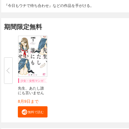
『今日もウチで待ち合わせ』などの作品を手がける。
期間限定無料
少女・女性マンガ
先生、あたし誰
にも言いません
【...
8月9日まで
無料で読む