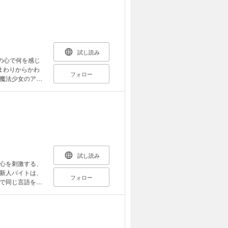
試し読み
その心で何を感じ
まわりからかわ
フォロー
魔法少女のアニ
があるときから
試し読み
心を刺激する、
：新人バイトは、
フォロー
で同じ言語を話
ュレーディンガー
彼女」がいるら
は膨らん
ヤる夜・地味女
る。生きてるか