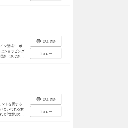
試し読み
イン登場!! ポ
味はショッピング
フォロー
理奈（さぶさ
いては。ひょんな
サブリナは、
、彼は大の「ブス
けど気になる！
試し読み
ミントを愛する
いといわれる女
フォロー
れど｢世界｣の違
いて…。