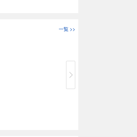
一覧
>>