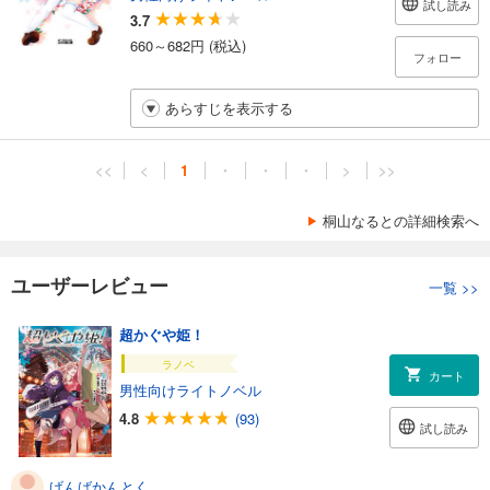
試し読み
3.7
660～682円 (税込)
フォロー
あらすじを表示する
<<
<
1
・
・
・
>
>>
桐山なるとの詳細検索へ
ユーザーレビュー
一覧
>>
超かぐや姫！
ラノベ
カート
男性向けライトノベル
4.8
(93)
試し読み
げんばかんとく