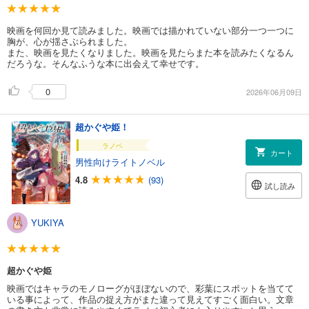
映画を何回か見て読みました。映画では描かれていない部分一つ一つに
胸が、心が揺さぶられました。
また、映画を見たくなりました。映画を見たらまた本を読みたくなるん
だろうな。そんなふうな本に出会えて幸せです。
0
2026年06月09日
超かぐや姫！
ラノベ
カート
男性向けライトノベル
4.8
(93)
試し読み
YUKIYA
超かぐや姫
映画ではキャラのモノローグがほぼないので、彩葉にスポットを当てて
いる事によって、作品の捉え方がまた違って見えてすごく面白い。文章