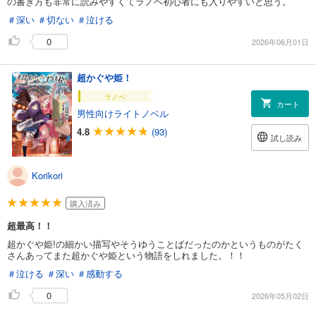
の書き方も非常に読みやすくてラノベ初心者にも入りやすいと思う。
＃深い
＃切ない
＃泣ける
0
2026年06月01日
超かぐや姫！
ラノベ
カート
男性向けライトノベル
4.8
(93)
試し読み
Korikori
購入済み
超最高！！
超かぐや姫!の細かい描写やそうゆうことばだったのかというものがたく
さんあってまた超かぐや姫という物語をしれました。！！
＃泣ける
＃深い
＃感動する
0
2026年05月02日