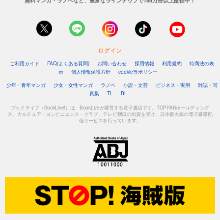
無料マンガ・ラノベなど、豊富なラインナップで188万冊以上配信中！
ログイン
ご利用ガイド
FAQ(よくある質問)
お問い合わせ
採用情報
利用規約
特商法の表
示
個人情報保護方針
cookie等ポリシー
少年・青年マンガ
少女・女性マンガ
ラノベ
小説・文芸
ビジネス・実用
雑誌・写
真集
TL
BL
ブックライブ（BookLive!）は、BookLiveが運営する電子書店です。TOPPANホールディング
ス、カルチュア・コンビニエンス・クラブ、テレビ朝日の出資を受け、日本最大級の電子書籍配
信サービスを行っています。