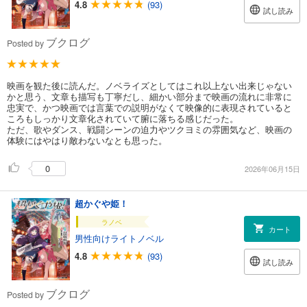
4.8
(93)
試し読み
ブクログ
Posted by
映画を観た後に読んだ。ノベライズとしてはこれ以上ない出来じゃない
かと思う、文章も描写も丁寧だし、細かい部分まで映画の流れに非常に
忠実で、かつ映画では言葉での説明がなくて映像的に表現されていると
ころもしっかり文章化されていて腑に落ちる感じだった。
ただ、歌やダンス、戦闘シーンの迫力やツクヨミの雰囲気など、映画の
体験にはやはり敵わないなとも思った。
0
2026年06月15日
超かぐや姫！
ラノベ
カート
男性向けライトノベル
4.8
(93)
試し読み
ブクログ
Posted by