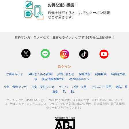
お得な通知機能！
通知を許可すると、お得なクーポン情報
などが届きます。
無料マンガ・ラノベなど、豊富なラインナップで188万冊以上配信中！
ログイン
ご利用ガイド
FAQ(よくある質問)
お問い合わせ
採用情報
利用規約
特商法の表
示
個人情報保護方針
cookie等ポリシー
少年・青年マンガ
少女・女性マンガ
ラノベ
小説・文芸
ビジネス・実用
雑誌・写
真集
TL
BL
ブックライブ（BookLive!）は、BookLiveが運営する電子書店です。TOPPANホールディング
ス、カルチュア・コンビニエンス・クラブ、テレビ朝日の出資を受け、日本最大級の電子書籍配
信サービスを行っています。