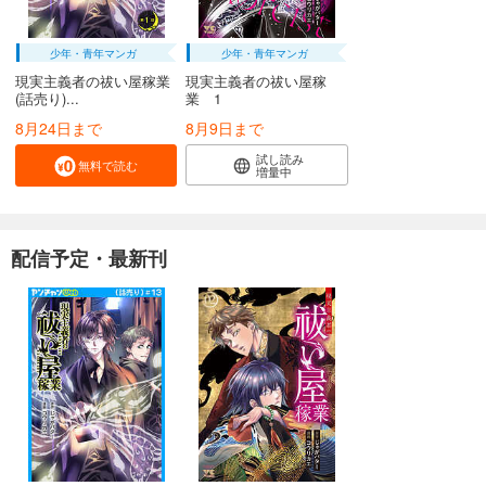
少年・青年マンガ
少年・青年マンガ
現実主義者の祓い屋稼業
現実主義者の祓い屋稼
(話売り)...
業 1
8月24日まで
8月9日まで
試し読み
無料で読む
増量中
配信予定・最新刊