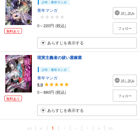
少年・青年マンガ
青年マンガ
試し読み
-
0～220円 (税込)
フォロー
無料あり
あらすじを表示する
現実主義者の祓い屋稼業
少年・青年マンガ
青年マンガ
試し読み
5.0
0～880円 (税込)
フォロー
無料あり
あらすじを表示する
<<
<
1
・
・
・
>
>>