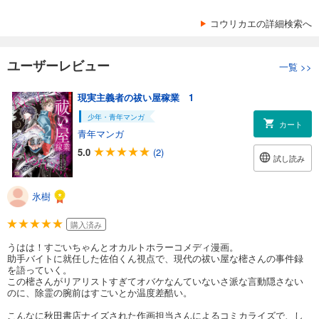
コウリカエの詳細検索へ
ユーザーレビュー
一覧
>>
現実主義者の祓い屋稼業 1
少年・青年マンガ
カート
青年マンガ
5.0
(2)
試し読み
氷樹
購入済み
うはは！すごいちゃんとオカルトホラーコメディ漫画。
助手バイトに就任した佐伯くん視点で、現代の祓い屋な樒さんの事件録
を語っていく。
この樒さんがリアリストすぎてオバケなんていないさ派な言動隠さない
のに、除霊の腕前はすごいとか温度差酷い。
こんなに秋田書店ナイズされた作画担当さんによるコミカライズで、し