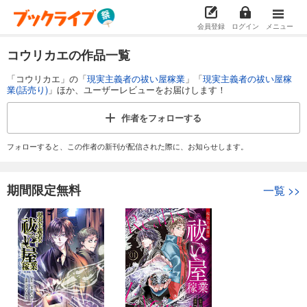
会員登録
ログイン
メニュー
コウリカエの作品一覧
「コウリカエ」の「
現実主義者の祓い屋稼業
」「
現実主義者の祓い屋稼
業(話売り)
」ほか、ユーザーレビューをお届けします！
作者を
フォローする
フォローすると、この作者の新刊が配信された際に、お知らせします。
期間限定無料
一覧
>>