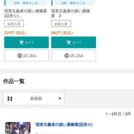
少年・青年マンガ
少年・青年マンガ
現実主義者の祓い屋稼業
現実主義者の祓い屋稼
(話売り)...
業 2
続巻入荷
続巻入荷
220
円 (税込)
880
円 (税込)
カート
カート
試し読み
試し読み
作品一覧
新着順
1～2件目
/
2件
現実主義者の祓い屋稼業(話売り)