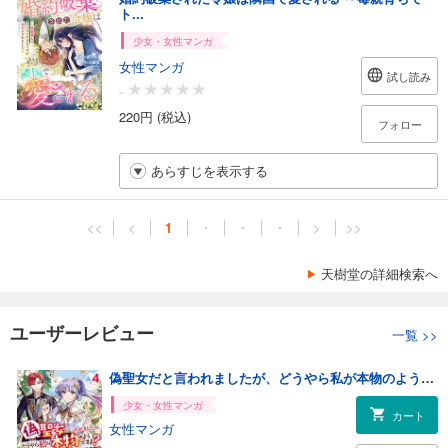
ト...
少女・女性マンガ
女性マンガ
試し読み
-
220円 (税込)
フォロー
あらすじを表示する
<<
<
1
・
・
・
>
>>
天樹堂の詳細検索へ
ユーザーレビュー
一覧
>>
偽聖女だと言われましたが、どうやら私が本物のようですよ？ アンソロジーコミック: 4
少女・女性マンガ
カート
女性マンガ