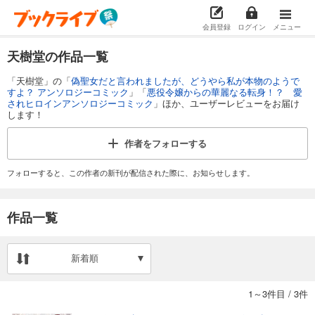
会員登録
ログイン
メニュー
天樹堂の作品一覧
「天樹堂」の「
偽聖女だと言われましたが、どうやら私が本物のようで
すよ？ アンソロジーコミック
」「
悪役令嬢からの華麗なる転身！？ 愛
されヒロインアンソロジーコミック
」ほか、ユーザーレビューをお届け
します！
作者を
フォローする
フォローすると、この作者の新刊が配信された際に、お知らせします。
作品一覧
新着順
1～3件目
/
3件