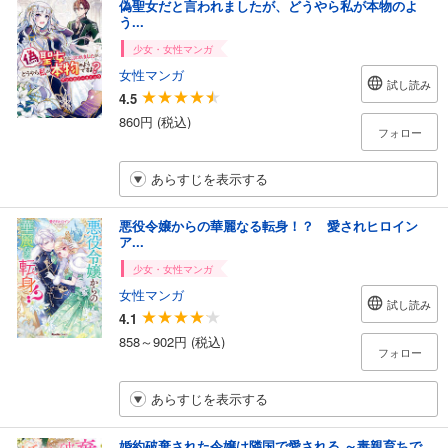
偽聖女だと言われましたが、どうやら私が本物のよ
う...
少女・女性マンガ
女性マンガ
試し読み
4.5
860円 (税込)
フォロー
あらすじを表示する
悪役令嬢からの華麗なる転身！？ 愛されヒロイン
ア...
少女・女性マンガ
女性マンガ
試し読み
4.1
858～902円 (税込)
フォロー
あらすじを表示する
婚約破棄された令嬢は隣国で愛される ～毒親育ちで