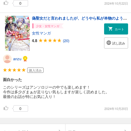
0
2024年10月22日
偽聖女だと言われましたが、どうやら私が本物のようですよ？ アンソロジーコミック: 4
少女・女性マンガ
カート
女性マンガ
4.8
(20)
試し読み
anzu
購入済み
面白かった
このシリーズはアンソロジーの中でも楽しめます！
今作は多少ざまぁが足りない気もしますが楽しく読めました。
最後のお話が特にお気に入り！
0
2024年10月20日