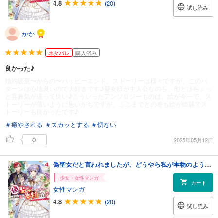
4.8
(20)
試し読み
かか
ネタバレ
購入済み
良かった♪
婚約破棄〜からの〜ハッピーエンド。ストーリーは様々ですが、このパ
ターンは心地良いので大好きです♪聖女様が主人公なのも、他とはちょっ
と雰囲気が違って良い♪こういったアンソロジーものは、絵が今一で、ス
トーリーが薄いように思いがちですが、ここまでどの巻も絵が綺麗でス
トーリーも良かったです♪
＃癒やされる
＃スカッとする
＃切ない
0
2025年05月12日
偽聖女だと言われましたが、どうやら私が本物のようですよ？ アンソロジーコミック: 4
少女・女性マンガ
カート
女性マンガ
4.8
(20)
試し読み