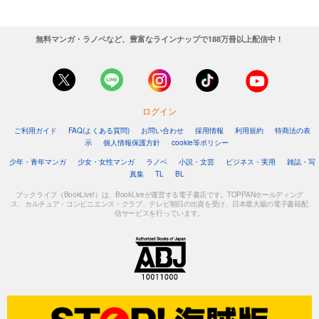
無料マンガ・ラノベなど、豊富なラインナップで188万冊以上配信中！
ログイン
ご利用ガイド
FAQ(よくある質問)
お問い合わせ
採用情報
利用規約
特商法の表
示
個人情報保護方針
cookie等ポリシー
少年・青年マンガ
少女・女性マンガ
ラノベ
小説・文芸
ビジネス・実用
雑誌・写
真集
TL
BL
ブックライブ（BookLive!）は、BookLiveが運営する電子書店です。TOPPANホールディング
ス、カルチュア・コンビニエンス・クラブ、テレビ朝日の出資を受け、日本最大級の電子書籍配
信サービスを行っています。