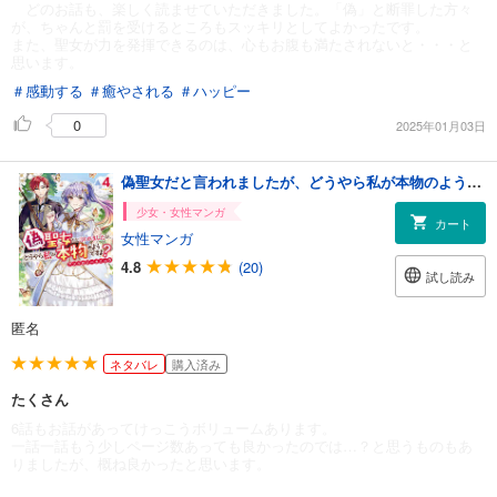
どのお話も、楽しく読ませていただきました。「偽」と断罪した方々
が、ちゃんと罰を受けるところもスッキリとしてよかったです。
また、聖女が力を発揮できるのは、心もお腹も満たされないと・・・と
思います。
＃感動する
＃癒やされる
＃ハッピー
0
2025年01月03日
偽聖女だと言われましたが、どうやら私が本物のようですよ？ アンソロジーコミック: 4
少女・女性マンガ
カート
女性マンガ
4.8
(20)
試し読み
匿名
ネタバレ
購入済み
たくさん
6話もお話があってけっこうボリュームあります。
一話一話もう少しページ数あっても良かったのでは…？と思うものもあ
りましたが、概ね良かったと思います。