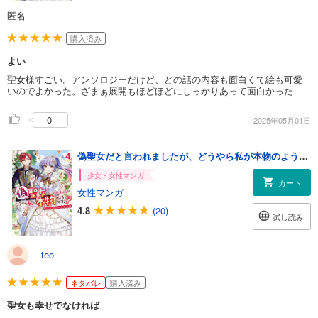
匿名
購入済み
よい
聖女様すごい。アンソロジーだけど、どの話の内容も面白くて絵も可愛
いのでよかった。ざまぁ展開もほどほどにしっかりあって面白かった
0
2025年05月01日
偽聖女だと言われましたが、どうやら私が本物のようですよ？ アンソロジーコミック: 4
少女・女性マンガ
カート
女性マンガ
4.8
(20)
試し読み
teo
ネタバレ
購入済み
聖女も幸せでなければ