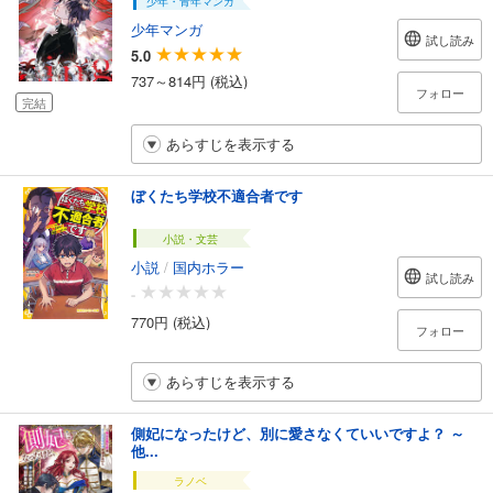
少年・青年マンガ
少年マンガ
試し読み
5.0
737～814円 (税込)
フォロー
完結
あらすじを表示する
ぼくたち学校不適合者です
小説・文芸
小説
/
国内ホラー
試し読み
-
770円 (税込)
フォロー
あらすじを表示する
側妃になったけど、別に愛さなくていいですよ？ ～
他...
ラノベ