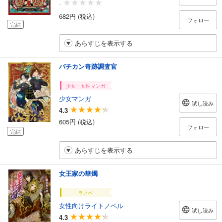
-
682円 (税込)
フォロー
完結
あらすじを表示する
バチカン奇跡調査官
少女・女性マンガ
少女マンガ
試し読み
4.3
605円 (税込)
フォロー
完結
あらすじを表示する
女王家の華燭
ラノベ
女性向けライトノベル
試し読み
4.3