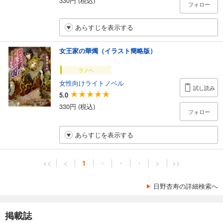
フォロー
あらすじを表示する
女王家の華燭（イラスト簡略版）
ラノベ
女性向けライトノベル
試し読み
5.0
330円 (税込)
フォロー
あらすじを表示する
<<
<
1
・
・
・
>
>>
日野杏寿の詳細検索へ
掲載誌