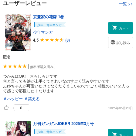
ユーザーレビュー
一覧
>>
京兼家の花嫁 1巻
少年・青年マンガ
カート
少年マンガ
4.5
(8)
試し読み
匿名
無料版購入済み
つかみはOK! おもしろいです
何と言っても絵が上手くてきれいなのすごく読みやすいです
ふゆちゃんが可愛いだけでなくたくましいのですごく相性のいい２人っ
て感じで応援したくなります
＃ハッピー
＃笑える
0
2025年05月29日
月刊ガンガンJOKER 2025年3月号
少年・青年マンガ
カート