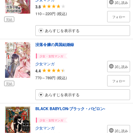
試し読み
3.8
110～220円 (税込)
フォロー
完結
あらすじを表示する
没落令嬢の異国結婚録
少女・女性マンガ
少女マンガ
試し読み
4.4
770～789円 (税込)
フォロー
完結
あらすじを表示する
BLACK BABYLON-ブラック・バビロン-
少女・女性マンガ
少女マンガ
試し読み