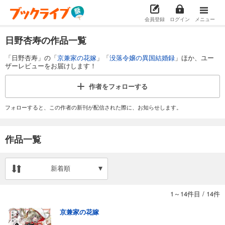
会員登録
ログイン
メニュー
日野杏寿の作品一覧
「日野杏寿」の「
京兼家の花嫁
」「
没落令嬢の異国結婚録
」ほか、ユー
ザーレビューをお届けします！
作者を
フォローする
フォローすると、この作者の新刊が配信された際に、お知らせします。
作品一覧
新着順
1～14件目
/
14件
京兼家の花嫁