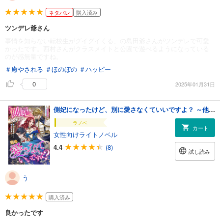
ネタバレ
購入済み
ツンデレ爺さん
事情を知らない転校生がグイグイくる、の島田爺さんがツンデレで可愛
かったです。西村さんがクラスメイトと公園で遊べるようになっている
のが感無量ですね。
＃癒やされる
＃ほのぼの
＃ハッピー
0
2025年01月31日
側妃になったけど、別に愛さなくていいですよ？ ～他力本願な妃はぐーたらライフを送りたい～
ラノベ
カート
女性向けライトノベル
4.4
(8)
試し読み
う
購入済み
良かったです