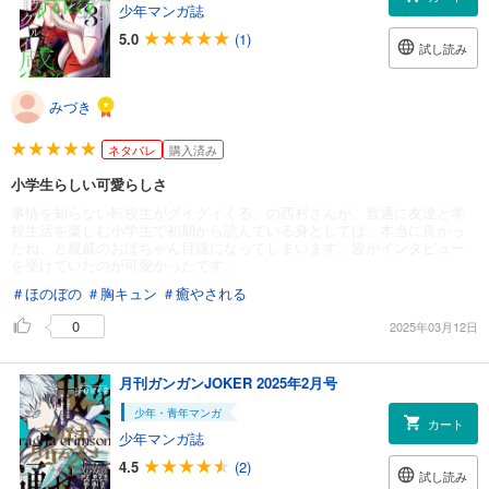
少年マンガ誌
5.0
(1)
試し読み
みづき
ネタバレ
購入済み
小学生らしい可愛らしさ
事情を知らない転校生がグイグイくる、の西村さんが、普通に友達と学
校生活を楽しむ小学生で初期から読んでいる身としては、本当に良かっ
たね、と親戚のおばちゃん目線になってしまいます。皆がインタビュー
を受けていたのが可愛かったです。
＃ほのぼの
＃胸キュン
＃癒やされる
0
2025年03月12日
月刊ガンガンJOKER 2025年2月号
少年・青年マンガ
カート
少年マンガ誌
4.5
(2)
試し読み