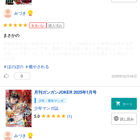
みづき
ネタバレ
購入済み
まさかの
事情を知らない転校生がグイグイくる、の稲田さんが友情を自覚する手
前なのが可愛かったです。西村さんが友達と新しい事を楽しんでいるの
が嬉しいです。そして、まさかのあの人がその立ち位置か！と面白かっ
たです。
＃ほのぼの
＃癒やされる
0
2025年02月04日
月刊ガンガンJOKER 2025年1月号
少年・青年マンガ
カート
少年マンガ誌
5.0
(1)
試し読み
みづき