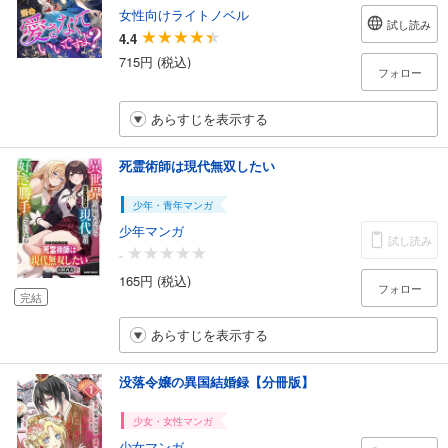
女性向けライトノベル
試し読み
4.4
715円 (税込)
フォロー
あらすじを表示する
死霊術師は現代無双したい
少年・青年マンガ
少年マンガ
試し読み
-
165円 (税込)
フォロー
完結
あらすじを表示する
没落令嬢の異国結婚録【分冊版】
少女・女性マンガ
少女マンガ