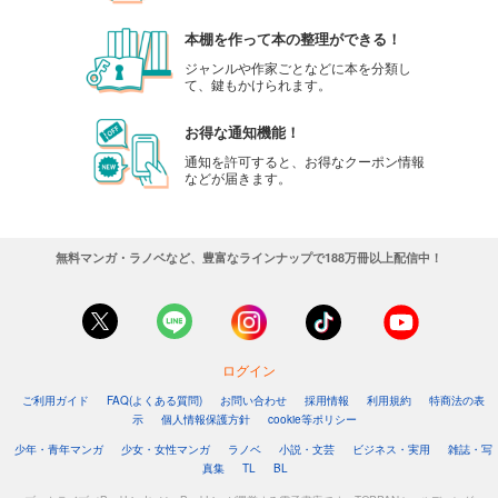
本棚を作って本の整理ができる！
ジャンルや作家ごとなどに本を分類し
て、鍵もかけられます。
お得な通知機能！
通知を許可すると、お得なクーポン情報
などが届きます。
無料マンガ・ラノベなど、豊富なラインナップで188万冊以上配信中！
ログイン
ご利用ガイド
FAQ(よくある質問)
お問い合わせ
採用情報
利用規約
特商法の表
示
個人情報保護方針
cookie等ポリシー
少年・青年マンガ
少女・女性マンガ
ラノベ
小説・文芸
ビジネス・実用
雑誌・写
真集
TL
BL