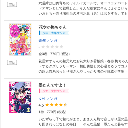
六道縁は山奥育ちのワイルドガールで、オーロラデパート
完結
ドアマンとして就職した。そんな彼女にそんじょそこいら
いおもちゃ売り場担当の片岡水菜（男）は恋をする。でも
カリスマという名の変な店員に振り回されっぱなし！
花やか梅ちゃん
少年・青年マンガ
青年マンガ
-
全3巻
770円 (税込)
花屋すずらんの超元気なお花大好き看板娘・春巻 梅ちゃ
完結
トするクズサラリーマン・桐山勇悟との心温まるラヴコメデ
の超天然系おっとり桜さんやしっかり者の守銭奴小学生・
れて今日もすずらんは賑やか開店中です!!
墨たんですよ！
少女・女性マンガ
女性マンガ
4.5
1巻
770円 (税込)
いたずらっ子で超わがまま、あまえん坊で寂しがり屋の黒
り回されっぱなしの毎日！ そんな黒猫・墨たんと暮らす