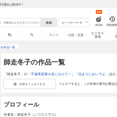
8万冊以上配信中！
Get!
セーフサーチ 中
来店pt
閲覧履
ビジネス
BL
TL
ラノベ
小説・文芸
実用
すめ作品一覧
師走冬子の作品一覧
「師走冬子」の「
不遊美堂家の名にかけて！
」「
泊まりにおいでよ
」ほか
フォローすると、この作者の新刊が配信
作者を
フォローする
プロフィール
作者名：師走冬子（シワストウコ）