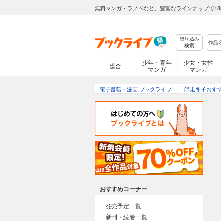
無料マンガ・ラノベなど、豊富なラインナップで18
絞り込み
検索
少年・青年
少女・女性
総合
マンガ
マンガ
電子書籍・漫画 ブックライブ
師走冬子おす
おすすめコーナー
発売予定一覧
新刊・続巻一覧