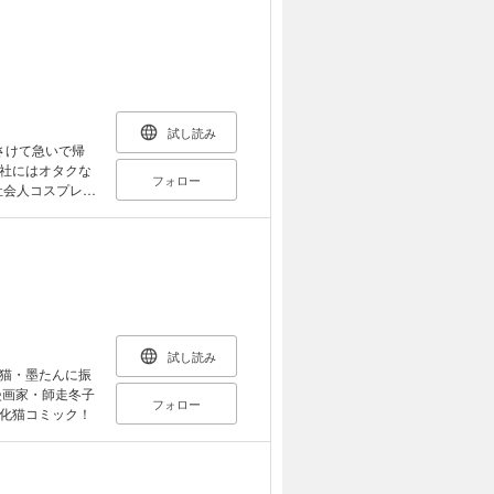
きたり、ねだっ
なんですが、擬
試し読み
さけて急いで帰
社にはオタクな
フォロー
社会人コスプレサ
や、そこにいた
前!? 根暗でネ
起こす社会人ド
試し読み
猫・墨たんに振
漫画家・師走冬子
フォロー
化猫コミック！