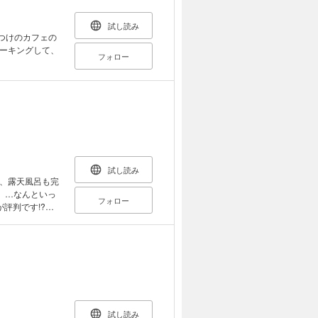
試し読み
つけのカフェの
ーキングして、
フォロー
試し読み
、露天風呂も完
 …なんといっ
フォロー
評判です!?お
嗜好を凝らしたイ
まし4姉妹物語☆
試し読み