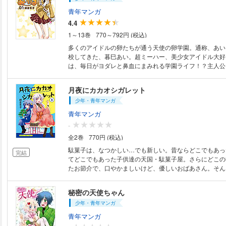
青年マンガ
4.4
1～13巻
770～792円 (税込)
多くのアイドルの卵たちが通う天使の卵学園。通称、あい
校してきた、暮巳あい。超ミーハー、美少女アイドル大好
は、毎日がヨダレと鼻血にまみれる学園ライフ！？主人公
萌えまくり系4コマ！！
月夜にカカオシガレット
少年・青年マンガ
青年マンガ
-
全2巻
770円 (税込)
駄菓子は、なつかしい…でも新しい。昔ならどこでもあっ
完結
てどこでもあった子供達の天国・駄菓子屋。さらにどこの
たお節介で、口やかましいけど、優しいおばあさん。そん
孫が繰り広げる、優しくも面白い新感覚ファミリー４コマ
秘密の天使ちゃん
少年・青年マンガ
青年マンガ