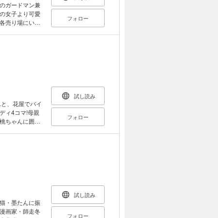
のガードマン兼
の女子より可愛
フォロー
各売り場にいる
試し読み
んと、花屋でバイ
ィ4コマ!母親
フォロー
桃ちゃんに囲ま
試し読み
猫・墨たんに振
漫画家・師走冬
フォロー