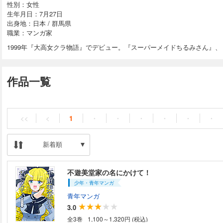
性別：女性
生年月日：7月27日
出身地：日本 / 群馬県
職業：マンガ家
1999年『大高女クラ物語』でデビュー。『スーパーメイドちるみさん』
作品一覧
<<
<
1
・
・
・
・
・
・
新着順
不遊美堂家の名にかけて！
少年・青年マンガ
青年マンガ
3.0
全3巻
1,100～1,320円 (税込)