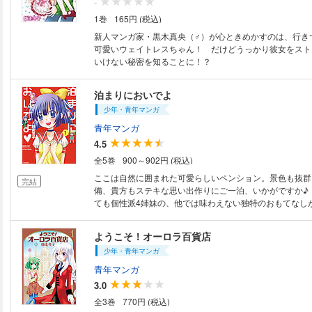
-
1巻
165円 (税込)
新人マンガ家・黒木真央（♂）が心ときめかすのは、行き
可愛いウェイトレスちゃん！ だけどうっかり彼女をスト
いけない秘密を知ることに！？
泊まりにおいでよ
少年・青年マンガ
青年マンガ
4.5
全5巻
900～902円 (税込)
ここは自然に囲まれた可愛らしいペンション。景色も抜群
完結
備、貴方もステキな思い出作りにご一泊、いかがですか♪
ても個性派4姉妹の、他では味わえない独特のおもてなしが
色気?オタク?元気娘?天才幼女?今日も花鳥風月4姉妹が
ベント企画中!! サービスに自信アリ!? ペンションかし
ようこそ！オーロラ百貨店
少年・青年マンガ
青年マンガ
3.0
全3巻
770円 (税込)