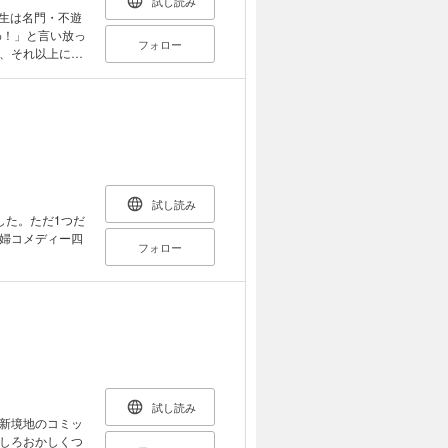
試し読み
わ！」と言い放っ
フォロー
、それ以上にス
★ 電子版は連
試し読み
した。ただ1つだ
婦コメディー四
フォロー
試し読み
新境地のコミッ
しろおかしくつ