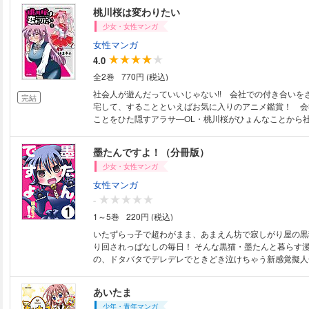
が激・かわいいです！ 理不尽に起こしにきたり、甘えて
桃川桜は変わりたい
てみたり、ひっかいてみたり…やってることは猫そのもの
少女・女性マンガ
人化するとまた印象が違って見えるのがおもしろいです。
女性マンガ
4.0
全2巻
770円 (税込)
社会人が遊んだっていいじゃない!! 会社での付き合いを
完結
宅して、することといえばお気に入りのアニメ鑑賞！ 会
ことをひた隠すアラサ―OL・桃川桜がひょんなことから
ークルを発見!! 趣味を語り合える仲間ができると思いき
のは会社の課長!? しかもこのサークル人数不足で廃止寸
墨たんですよ！（分冊版）
ガティブな主人公と破天荒で個性的なキャラクターが巻き
少女・女性マンガ
タバタコメディー！
女性マンガ
-
1～5巻
220円 (税込)
いたずらっ子で超わがまま、あまえん坊で寂しがり屋の黒
り回されっぱなしの毎日！ そんな黒猫・墨たんと暮らす
の、ドタバタでデレデレでときどき泣けちゃう新感覚擬人
あいたま
少年・青年マンガ