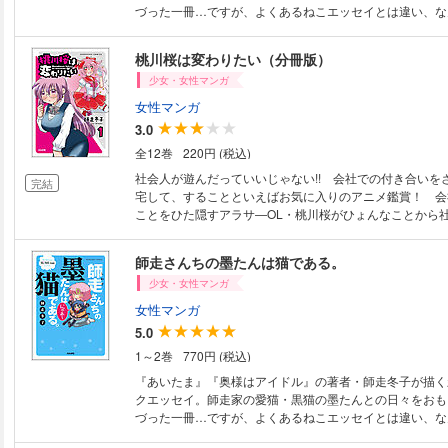
づった一冊…ですが、よくあるねこエッセイとは違い、な
たんを擬人化！ 表情豊かに遊んではしゃいで好き勝手す
が激・かわいいです！ 理不尽に起こしにきたり、甘えて
桃川桜は変わりたい（分冊版）
てみたり、ひっかいてみたり…やってることは猫そのもの
少女・女性マンガ
人化するとまた印象が違って見えるのがおもしろいです。
女性マンガ
3.0
全12巻
220円 (税込)
社会人が遊んだっていいじゃない!! 会社での付き合いを
完結
宅して、することといえばお気に入りのアニメ鑑賞！ 会
ことをひた隠すアラサ―OL・桃川桜がひょんなことから
ークルを発見!! 趣味を語り合える仲間ができると思いき
のは会社の課長!? しかもこのサークル人数不足で廃止寸
師走さんちの墨たんは猫である。
ガティブな主人公と破天荒で個性的なキャラクターが巻き
少女・女性マンガ
タバタコメディー！
女性マンガ
5.0
1～2巻
770円 (税込)
『あいたま』『奥様はアイドル』の著者・師走冬子が描く
クエッセイ。師走家の愛猫・黒猫の墨たんとの日々をおも
づった一冊…ですが、よくあるねこエッセイとは違い、な
たんを擬人化！ 表情豊かに遊んではしゃいで好き勝手す