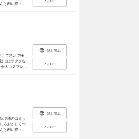
フォロー
んと飼い猫・墨
る人型の墨たん
きたり、ねだっ
なんですが、擬
試し読み
さけて急いで帰
社にはオタクな
フォロー
社会人コスプレサ
や、そこにいた
前!? 根暗でネ
起こす社会人ド
試し読み
新境地のコミッ
しろおかしくつ
フォロー
んと飼い猫・墨
る人型の墨たん