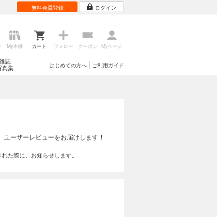
無料会員登録
ログイン
歴
My本棚
カート
フォロー
クーポン
Myページ
雑誌
はじめての方へ
ご利用ガイド
写真集
、ユーザーレビューをお届けします！
された際に、お知らせします。