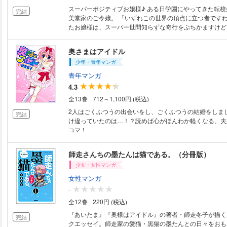
スーパーポジティブお嬢様♪ ある日学園にやってきた転校生は名門・不遊
完結
美堂家のご令嬢。 「いずれこの世界の頂点に立つ者です
たお嬢様は、スーパー世間知らずな奇行をぶちかますけど
ーパーポジティブで・・・！？ ★単行本カバー下画像収録
載時のカラーを収録しております！
奥さまはアイドル
少年・青年マンガ
青年マンガ
4.3
全13巻
712～1,100円 (税込)
2人はごくふつうの出会いをし、ごくふつうの結婚をしま
完結
け違っていたのは…！？読めば心がほんわか軽くなる、夫
コマ！
師走さんちの墨たんは猫である。（分冊版）
少女・女性マンガ
女性マンガ
-
全12巻
220円 (税込)
『あいたま』『奥様はアイドル』の著者・師走冬子が描く
完結
クエッセイ。師走家の愛猫・黒猫の墨たんとの日々をおも