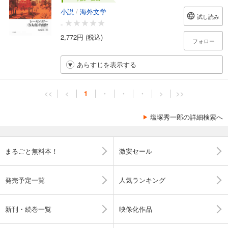
小説
/
海外文学
試し読み
-
2,772円 (税込)
フォロー
あらすじを表示する
<<
<
1
・
・
・
>
>>
塩塚秀一郎の詳細検索へ
まるごと無料本！
激安セール
発売予定一覧
人気ランキング
新刊・続巻一覧
映像化作品