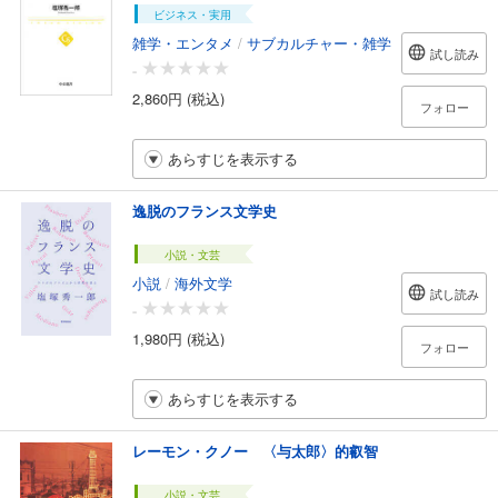
ビジネス・実用
雑学・エンタメ
/
サブカルチャー・雑学
試し読み
-
2,860円 (税込)
フォロー
あらすじを表示する
逸脱のフランス文学史
小説・文芸
小説
/
海外文学
試し読み
-
1,980円 (税込)
フォロー
あらすじを表示する
レーモン・クノー 〈与太郎〉的叡智
小説・文芸