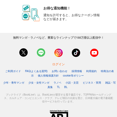
お得な通知機能！
通知を許可すると、お得なクーポン情報
などが届きます。
無料マンガ・ラノベなど、豊富なラインナップで188万冊以上配信中！
ログイン
ご利用ガイド
FAQ(よくある質問)
お問い合わせ
採用情報
利用規約
特商法の表
示
個人情報保護方針
cookie等ポリシー
少年・青年マンガ
少女・女性マンガ
ラノベ
小説・文芸
ビジネス・実用
雑誌・写
真集
TL
BL
ブックライブ（BookLive!）は、BookLiveが運営する電子書店です。TOPPANホールディング
ス、カルチュア・コンビニエンス・クラブ、テレビ朝日の出資を受け、日本最大級の電子書籍配
信サービスを行っています。