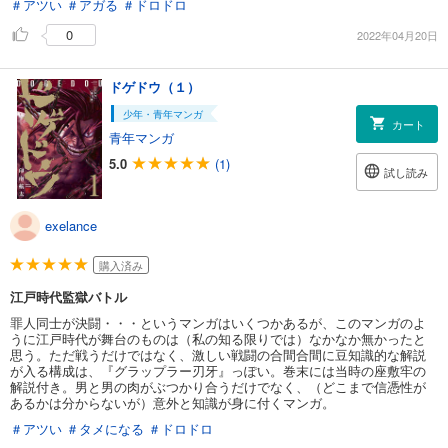
＃アツい
＃アガる
＃ドロドロ
0
2022年04月20日
ドゲドウ（１）
少年・青年マンガ
カート
青年マンガ
5.0
(1)
試し読み
exelance
購入済み
江戸時代監獄バトル
罪人同士が決闘・・・というマンガはいくつかあるが、このマンガのよ
うに江戸時代が舞台のものは（私の知る限りでは）なかなか無かったと
思う。ただ戦うだけではなく、激しい戦闘の合間合間に豆知識的な解説
が入る構成は、『グラップラー刃牙』っぽい。巻末には当時の座敷牢の
解説付き。男と男の肉がぶつかり合うだけでなく、（どこまで信憑性が
あるかは分からないが）意外と知識が身に付くマンガ。
＃アツい
＃タメになる
＃ドロドロ