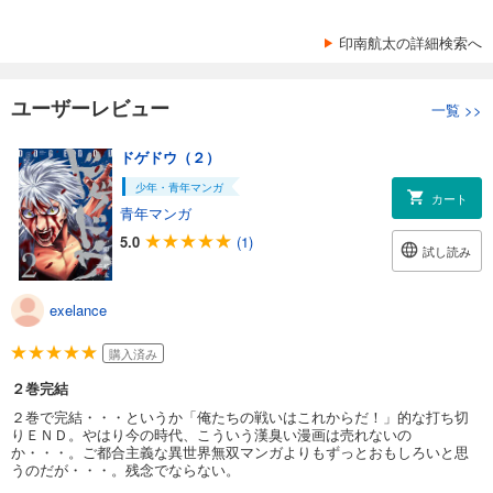
印南航太の詳細検索へ
ユーザーレビュー
一覧
>>
ドゲドウ（２）
少年・青年マンガ
カート
青年マンガ
5.0
(1)
試し読み
exelance
購入済み
２巻完結
２巻で完結・・・というか「俺たちの戦いはこれからだ！」的な打ち切
りＥＮＤ。やはり今の時代、こういう漢臭い漫画は売れないの
か・・・。ご都合主義な異世界無双マンガよりもずっとおもしろいと思
うのだが・・・。残念でならない。