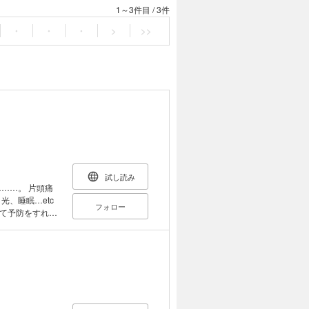
1～3件目
/
3件
・
・
・
>
>>
試し読み
……。 片頭痛
フォロー
て予防をすれ
教える、今すぐ
治せます。 頭痛
まんがと一緒に作
方 ・見分けにく
周囲も痛みのつら