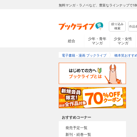
無料マンガ・ラノベなど、豊富なラインナップで18
絞り込み
検索
少年・青年
少女・女性
総合
マンガ
マンガ
電子書籍・漫画 ブックライブ
橋本笑おすす
おすすめコーナー
発売予定一覧
新刊・続巻一覧