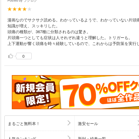
Posted by
ブクログ
漫画なのでサクサク読める。わかっているようで、わかっていない片頭
知識が増え、スッキリした。
頭痛の種類が、367種に分類されるのは驚き。
片頭痛一つとしても症状は人それぞれ違うと理解した。トリガーも。
上下運動が響く頭痛を時々経験しているので、これからは予防策を実行
0
まるごと無料本！
激安セール
人気ランキング
新刊・続巻一覧