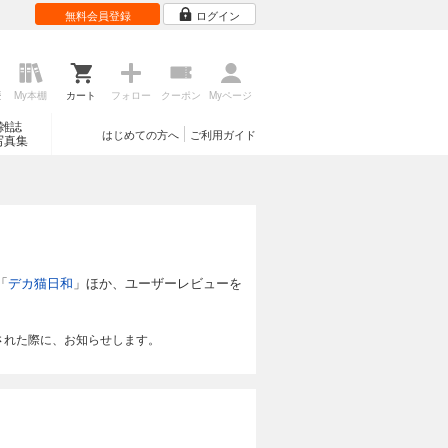
無料会員登録
ログイン
歴
My本棚
カート
フォロー
クーポン
Myページ
雑誌
はじめての方へ
ご利用ガイド
写真集
「
デカ猫日和
」ほか、ユーザーレビューを
された際に、お知らせします。