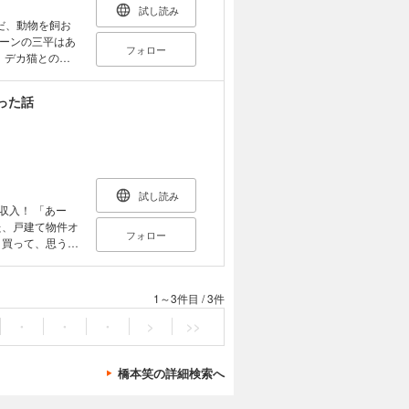
イアリーの記載
試し読み
はアプリでも記
だ、動物を飼お
片頭痛は女性に
ーンの三平はあ
フォロー
？ ・片頭痛の
 デカ猫との同
片頭痛は遺伝す
件!! 猫と救急
ンで適切に予防し
。
った話
処法 ・自分の片
・前兆のある片頭
んでいけ～」頭
回路 ・片頭痛予
頭痛体操の注意
試し読み
 「あー
た、戸建て物件オ
フォロー
く買って、思う存
トンデモ物件ばっ
1～3件目
/
3件
たい！…衝撃の物
 第３章 リフォ
・
・
・
>
>>
ア勝負！ DIY
？ エピローグ
橋本笑の詳細検索へ