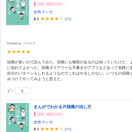
少女・女性マンガ
女性マンガ
4.1
(11)
Posted by
ブクログ
頭痛が多いので読んでみた。頭痛にも種類があるのは知っていたけど、
に知れてよかった。頭痛ダイアリーも手書きやアプリなどあって気軽に
自分のパターンもしれるようなのでこれはやるしかない。いつもの頭痛
みつけてやってみようと思えた。
0
まんがでわかる片頭痛の治し方
少女・女性マンガ
女性マンガ
4.1
(11)