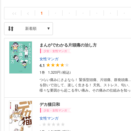
<<
<
1
・
・
・
・
・
・
新着順
まんがでわかる片頭痛の治し方
少女・女性マンガ
女性マンガ
4.1
1巻
1,320円 (税込)
つらい痛みにさよなら！ 緊張型頭痛、片頭痛、群発頭痛…
を防いで治して、楽しく生きる！ 天気、ストレス、匂い、光、睡眠…etc
様々な要因から起こる辛い痛み。その痛みの仕組みを知っ
ば、頭痛の苦しみから卒業できるんです！頭痛の専門医が
にできる片頭痛のやわらげ方をまんがで紹介します。 今すぐできる簡単な
デカ猫日和
予防で、体調管理をしっかりすれば「片頭痛」は防げるし
少女・女性マンガ
で悩んで人生を損することはありません。 大丈夫！この
戦を練っていきましょう。 【目次】 プロローグ 第１章三大慢性頭痛の見
女性マンガ
分け方 ・そもそも片頭痛って何？ ・頭痛の種類と見分け
-
い片頭痛と緊張型頭痛 第２章 頭痛ダイアリーで自分も