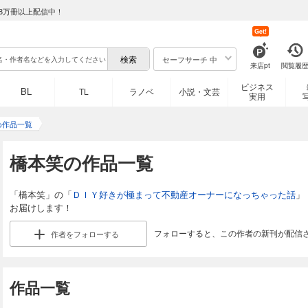
8万冊以上配信中！
Get!
セーフサーチ 中
来店pt
閲覧履
ビジネス
BL
TL
ラノベ
小説・文芸
実用
め作品一覧
橋本笑の作品一覧
「橋本笑」の「
ＤＩＹ好きが極まって不動産オーナーになっちゃった話
」
お届けします！
フォローすると、この作者の新刊が配信
作者を
フォローする
作品一覧