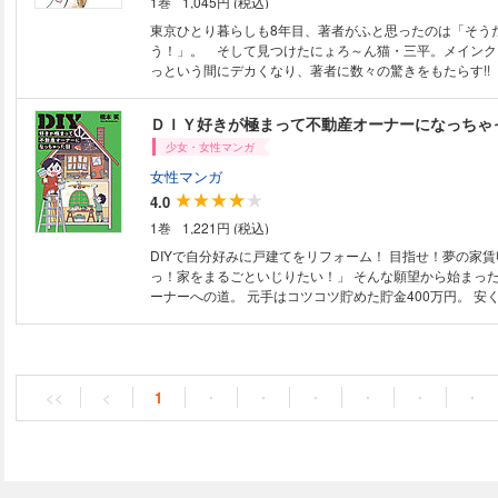
1巻
1,045円 (税込)
さを知ろう！ ・頭痛ダイアリーをつけてみよう ・頭痛ダ
方法 ・頭痛ダイアリーからわかること ・頭痛ダイアリー
東京ひとり暮らしも8年目、著者がふと思ったのは「そう
録できる ・実際に頭痛ダイアリーをつけてみた 第３章 
う！」。 そして見つけたにょろ～ん猫・三平。メインク
多い！？ 女性ホルモンとの関係 ・片頭痛は女性に多い！
っという間にデカくなり、著者に数々の驚きをもたらす!!
起こるメカニズム ・セロトニンとエストロゲンの関係 ・
居は××との同棲に似ている!? 深夜に命がけチャレンジ事
る？ 第４章 あの偉人も片頭痛？ 前兆や痛みのパター
車・・・などなど、笑いあり涙ありの猫エッセイコミック
ＤＩＹ好きが極まって不動産オーナーになっちゃ
よう ・片頭痛の起こるきっかけ ・頭痛が始まった時の対
頭痛を見つめ直す ・週末片頭痛 ・週末片頭痛の予防法 
少女・女性マンガ
痛 ・あの有名人も片頭痛！？ 第５章 「痛いの痛いの飛
女性マンガ
痛の和らげ方とお薬について ・片頭痛対策の結果 ・片頭痛の特効薬トリ
4.0
プタン ・薬物乱用頭痛に注意 ・慢性片頭痛と痛みの記憶
防体操～コマ体操～ ・緊張型頭痛体操～肩回し体操～ ・
1巻
1,221円 (税込)
点 ・片頭痛予防の新薬誕生 ・片頭痛からの卒業
DIYで自分好みに戸建てをリフォーム！ 目指せ！夢の家賃収入！
っ！家をまるごといじりたい！」 そんな願望から始まっ
ーナーへの道。 元手はコツコツ貯めた貯金400万円。 安
分素敵にセルフリフォームしたい！ けど買えそうなのは
かりで！？ オーナーへの道のりは険しいけれど、おもしろくてタメにな
る、まるでRPG！ お得な情報も満載！ 【目次】 プロローグ オシャレ
DIY女子を目指したら 第１章 まるごといじれる家買い
件探し 第２章 念願の家を手に入れた！ まずは何する？
<<
<
1
・
・
・
・
・
・
ーム開始！からの害虫と見積もりとの戦い 第４章 アイディ
で大改造 第５章 入居者募集！ 誰が借りてくれるのか！
大家のお仕事