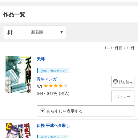
作品一覧
新着順
1～11件目
/
11件
天牌
少年・青年マンガ
青年マンガ
試し読み
4.1
544～847円 (税込)
フォロー
あらすじを表示する
伝授 平成ヘタ殺し
少年・青年マンガ