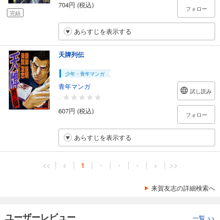
704円 (税込)
フォロー
完結
あらすじを表示する
天牌列伝
少年・青年マンガ
青年マンガ
試し読み
-
607円 (税込)
フォロー
あらすじを表示する
<<
<
1
・
・
・
>
>>
来賀友志の詳細検索へ
ユーザーレビュー
一覧
>>