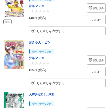
青年マンガ
試し読み
-
440円 (税込)
フォロー
完結
あらすじを表示する
おきゃん・ピン
少年・青年マンガ
少年マンガ
試し読み
-
495円 (税込)
フォロー
あらすじを表示する
天牌外伝DELUXE
少年・青年マンガ