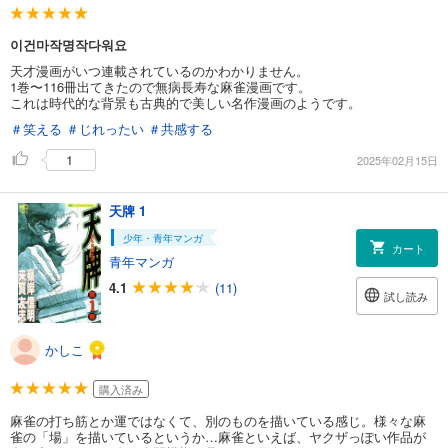
이건마작명작다워요
天才漫画がいつ連載されているのかわかりません。
1巻〜116冊出てきたので無病長寿な麻雀漫画です。
これは時代的な背景も古典的で美しい名作漫画のようです。
＃笑える
＃じれったい
＃共感する
1
2025年02月15日
天牌 1
少年・青年マンガ
カート
青年マンガ
4.1
(11)
試し読み
かしこ
購入済み
麻雀の打ち筋とか運ではなくて、別のものを描いている感じ。様々な麻
雀の「場」を描いているというか…麻雀といえば、ヤクザっぽい作品が