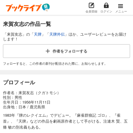
会員登録
ログイン
メニュー
来賀友志の作品一覧
「来賀友志」の「
天牌
」「
天牌外伝
」ほか、ユーザーレビューをお届け
します！
作者を
フォローする
フォローすると、この作者の新刊が配信された際に、お知らせします。
プロフィール
作者名：来賀友志（クガトモシ）
性別：男性
生年月日：1956年11月11日
出身地：日本 / 鹿児島県
1983年『牌のレクイエム』でデビュー。『麻雀群狼記 ゴロ』、『雀
首』、『天牌』などの作品を劇画原作者として手がける。注連木 賢、五
條 敏の別名義もある。