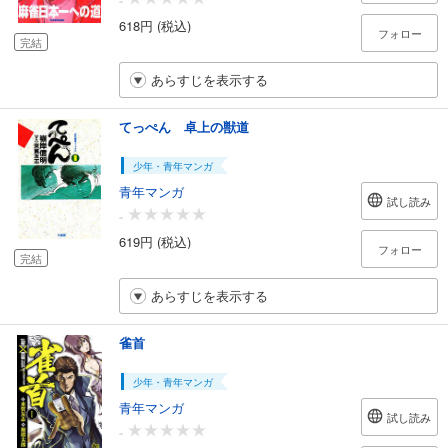
-
618円 (税込)
フォロー
完結
あらすじを表示する
てっぺん 卓上の獣道
少年・青年マンガ
青年マンガ
試し読み
-
619円 (税込)
フォロー
完結
あらすじを表示する
雀首
少年・青年マンガ
青年マンガ
試し読み
-