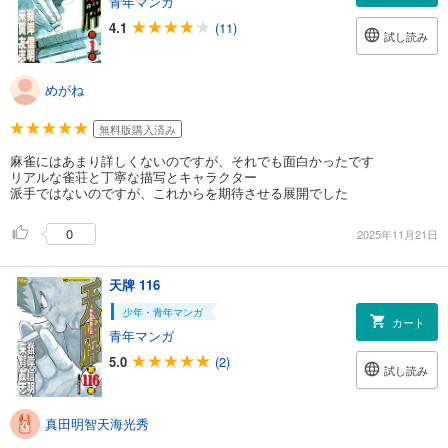
青年マンガ
4.1
(11)
試し読み
めがね
無料版購入済み
麻雀にはあまり詳しくないのですが、それでも面白かったです
リアルな雀荘と丁寧な描写とキャラクター
派手ではないのですが、これからを期待させる展開でした
0
2025年11月21日
天牌 116
少年・青年マンガ
カート
青年マンガ
5.0
(2)
試し読み
真田明智天海光秀