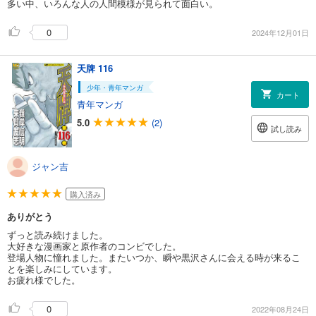
多い中、いろんな人の人間模様が見られて面白い。
0
2024年12月01日
天牌 116
少年・青年マンガ
カート
青年マンガ
5.0
(2)
試し読み
ジャン吉
購入済み
ありがとう
ずっと読み続けました。
大好きな漫画家と原作者のコンビでした。
登場人物に憧れました。またいつか、瞬や黒沢さんに会える時が来るこ
とを楽しみにしています。
お疲れ様でした。
0
2022年08月24日