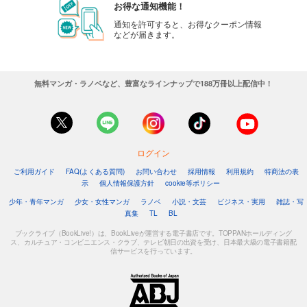
お得な通知機能！
通知を許可すると、お得なクーポン情報
などが届きます。
無料マンガ・ラノベなど、豊富なラインナップで188万冊以上配信中！
ログイン
ご利用ガイド
FAQ(よくある質問)
お問い合わせ
採用情報
利用規約
特商法の表
示
個人情報保護方針
cookie等ポリシー
少年・青年マンガ
少女・女性マンガ
ラノベ
小説・文芸
ビジネス・実用
雑誌・写
真集
TL
BL
ブックライブ（BookLive!）は、BookLiveが運営する電子書店です。TOPPANホールディング
ス、カルチュア・コンビニエンス・クラブ、テレビ朝日の出資を受け、日本最大級の電子書籍配
信サービスを行っています。