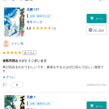
天牌 117
少年・青年マンガ
カート
青年マンガ
5.0
(1)
試し読み
ジャン吉
購入済み
連載再開ありがとうございます
再び読めるのがうれしいです。麻雀をやる人はぜひ読んでほしい漫画で
す。
＃アツい
0
2026年07月18日
天牌 1
少年・青年マンガ
カート