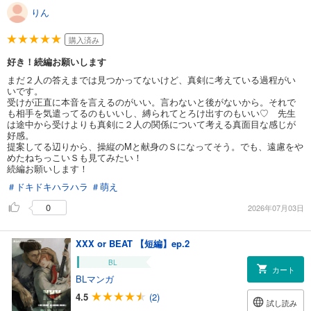
りん
購入済み
好き！続編お願いします
まだ２人の答えまでは見つかってないけど、真剣に考えている過程がい
いです。
受けが正直に本音を言えるのがいい。言わないと後がないから。それで
も相手を気遣ってるのもいいし、縛られてとろけ出すのもいい♡ 先生
は途中から受けよりも真剣に２人の関係について考える真面目な感じが
好感。
提案してる辺りから、操縦のMと献身のＳになってそう。でも、遠慮をや
めたねちっこいＳも見てみたい！
続編お願いします！
＃ドキドキハラハラ
＃萌え
0
2026年07月03日
XXX or BEAT 【短編】ep.2
BL
カート
BLマンガ
4.5
(2)
試し読み