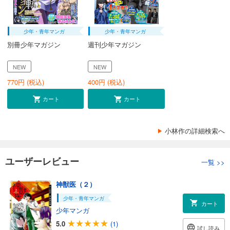
少年・青年マンガ
少年・青年マンガ
別冊少年マガジン
週刊少年マガジン
NEW
NEW
770
円 (税込)
400
円 (税込)
カート
カート
小林作の詳細検索へ
ユーザーレビュー
一覧
>>
神獣医（２）
少年・青年マンガ
カート
少年マンガ
5.0
(1)
試し読み