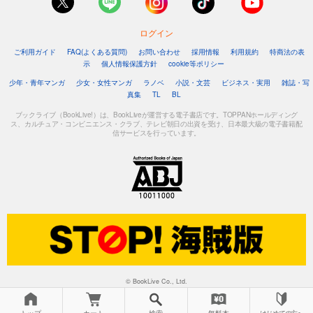
ログイン
ご利用ガイド
FAQ(よくある質問)
お問い合わせ
採用情報
利用規約
特商法の表
示
個人情報保護方針
cookie等ポリシー
少年・青年マンガ
少女・女性マンガ
ラノベ
小説・文芸
ビジネス・実用
雑誌・写
真集
TL
BL
ブックライブ（BookLive!）は、BookLiveが運営する電子書店です。TOPPANホールディング
ス、カルチュア・コンビニエンス・クラブ、テレビ朝日の出資を受け、日本最大級の電子書籍配
信サービスを行っています。
© BookLive Co., Ltd.