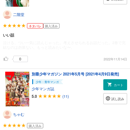
二階堂
ネタバレ
購入済み
いい話
泣ける、つい一気に読んじゃった。考えさせられるお話だった。2巻で完
結なのは勿体ない。もっと読みたいな〜。
0
2022年11月14日
別冊少年マガジン 2021年5月号 [2021年4月9日発売]
少年・青年マンガ
カート
少年マンガ誌
5.0
(11)
試し読み
ちゃむ
購入済み