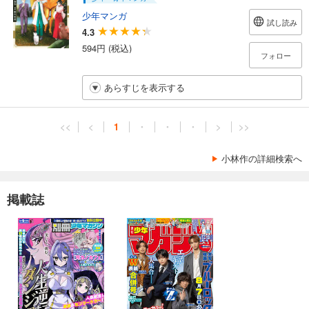
少年マンガ
試し読み
4.3
594円 (税込)
フォロー
あらすじを表示する
<<
<
1
・
・
・
>
>>
小林作の詳細検索へ
掲載誌