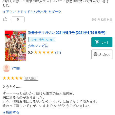
の行く末は…？進撃の巨人ラストスパートは怒涛の勢いで進んでいきま
した。
＃アツい
＃ドキドキハラハラ
＃ダーク
0
2021年12月14日
別冊少年マガジン 2021年5月号 [2021年4月9日発売]
少年・青年マンガ
カート
少年マンガ誌
5.0
(11)
試し読み
YY88
購入済み
とうとう……
ずーーーっと追いかけ続けた進撃の巨人最終回。
胸に迫るものがありました。
もう、情報漏洩による早バレやネタバレに怯えなくて済みます。
終わって寂しいですが、いままでありがとうございました。
＃感動する