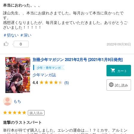
本当におわった、、、
諌山先生、、本当にお疲れさまでした。毎月おって本当に良かったで
す。
感想遅くなりましたが、毎月楽しませていただきました。ありがとうご
ざいました！！！！！
＃切ない
＃深い
0
2022年09月30日
別冊少年マガジン 2021年2月号 [2021年1月9日発売]
少年・青年マンガ
カート
少年マンガ誌
4.4
(5)
試し読み
もち
購入済み
進撃のラストスパート
単行本が待てず購入しました。エレンの運命は…！？ミカサ、アルミン