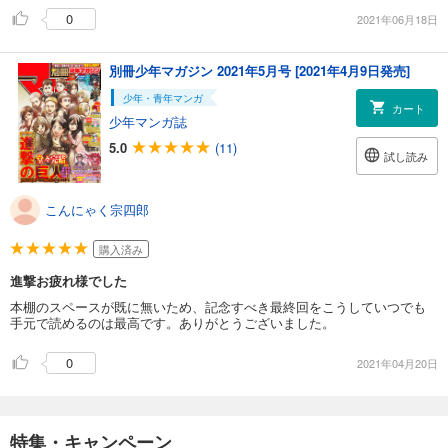
0
2021年06月18日
別冊少年マガジン 2021年5月号 [2021年4月9日発売]
少年・青年マンガ
カート
少年マンガ誌
5.0
(11)
試し読み
こんにゃく宗四郎
購入済み
進撃お疲れ様でした
本棚のスペースが既に無いため、記念すべき最終回をこうしていつでも
手元で読めるのは最高です。ありがとうございました。
0
2021年04月20日
特集・キャンペーン