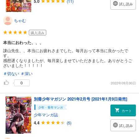
5.0
(11)
試し読み
ちゃむ
購入済み
本当におわった、、、
諌山先生、、本当にお疲れさまでした。毎月おって本当に良かったで
す。
感想遅くなりましたが、毎月楽しませていただきました。ありがとうご
ざいました！！！！！
＃切ない
＃深い
0
2022年09月30日
別冊少年マガジン 2021年2月号 [2021年1月9日発売]
少年・青年マンガ
カート
少年マンガ誌
4.4
(5)
試し読み