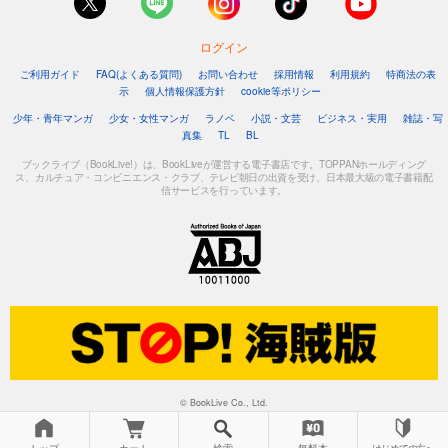
ログイン
ご利用ガイド
FAQ(よくある質問)
お問い合わせ
採用情報
利用規約
特商法の表
示
個人情報保護方針
cookie等ポリシー
少年・青年マンガ
少女・女性マンガ
ラノベ
小説・文芸
ビジネス・実用
雑誌・写
真集
TL
BL
ブックライブ（BookLive!）は、BookLiveが運営する電子書店です。TOPPANホールディング
ス、カルチュア・コンビニエンス・クラブ、テレビ朝日の出資を受け、日本最大級の電子書籍配
信サービスを行っています。
© BookLive Co., Ltd.