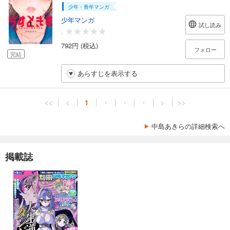
少年・青年マンガ
少年マンガ
試し読み
-
792円 (税込)
フォロー
完結
あらすじを表示する
<<
<
1
・
・
・
>
>>
中島あきらの詳細検索へ
掲載誌