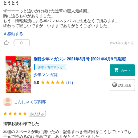
とうとう……
ずーーーっと追いかけ続けた進撃の巨人最終回。
胸に迫るものがありました。
もう、情報漏洩による早バレやネタバレに怯えなくて済みます。
終わって寂しいですが、いままでありがとうございました。
＃感動する
0
2021年06月18日
別冊少年マガジン 2021年5月号 [2021年4月9日発売]
少年・青年マンガ
カート
少年マンガ誌
5.0
(11)
試し読み
こんにゃく宗四郎
購入済み
進撃お疲れ様でした
本棚のスペースが既に無いため、記念すべき最終回をこうしていつでも
手元で読めるのは最高です。ありがとうございました。