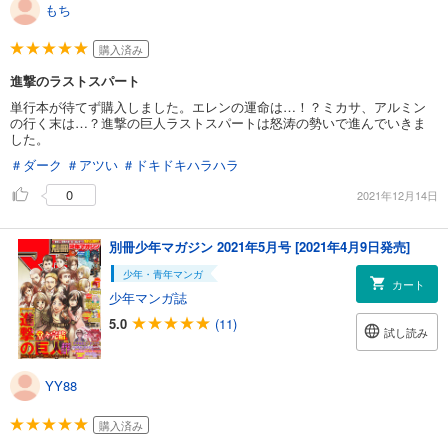
もち
購入済み
進撃のラストスパート
単行本が待てず購入しました。エレンの運命は…！？ミカサ、アルミン
の行く末は…？進撃の巨人ラストスパートは怒涛の勢いで進んでいきま
した。
＃ダーク
＃アツい
＃ドキドキハラハラ
0
2021年12月14日
別冊少年マガジン 2021年5月号 [2021年4月9日発売]
少年・青年マンガ
カート
少年マンガ誌
5.0
(11)
試し読み
YY88
購入済み