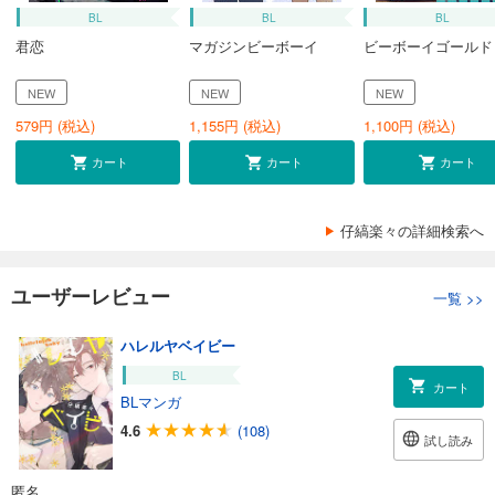
BL
BL
BL
君恋
マガジンビーボーイ
ビーボーイゴールド
NEW
NEW
NEW
579
円 (税込)
1,155
円 (税込)
1,100
円 (税込)
カート
カート
カート
仔縞楽々の詳細検索へ
ユーザーレビュー
一覧
>>
ハレルヤベイビー
BL
カート
BLマンガ
4.6
(108)
試し読み
匿名