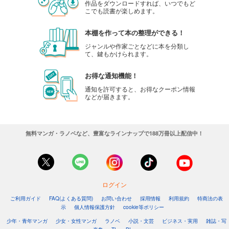
作品をダウンロードすれば、いつでもど
こでも読書が楽しめます。
本棚を作って本の整理ができる！
ジャンルや作家ごとなどに本を分類し
て、鍵もかけられます。
お得な通知機能！
通知を許可すると、お得なクーポン情報
などが届きます。
無料マンガ・ラノベなど、豊富なラインナップで188万冊以上配信中！
ログイン
ご利用ガイド
FAQ(よくある質問)
お問い合わせ
採用情報
利用規約
特商法の表
示
個人情報保護方針
cookie等ポリシー
少年・青年マンガ
少女・女性マンガ
ラノベ
小説・文芸
ビジネス・実用
雑誌・写