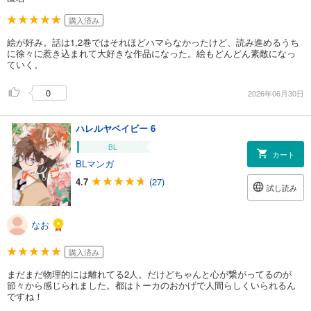
購入済み
絵が好み。話は1,2巻ではそれほどハマらなかったけど、読み進めるうち
に徐々に惹き込まれて大好きな作品になった。絵もどんどん素敵になっ
ていく。
0
2026年06月30日
ハレルヤベイビー 6
BL
カート
BLマンガ
4.7
(27)
試し読み
なお
購入済み
まだまだ物理的には離れてる2人。だけどちゃんと心が繋がってるのが
節々から感じられました。都はトーカのおかげで人間らしくいられるん
ですね！