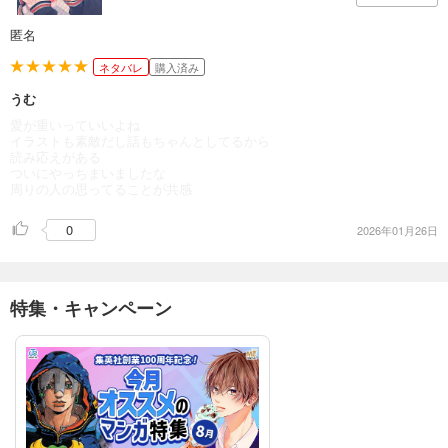
匿名
ネタバレ
購入済み
うむ
愛が重いっていいよね
イラストも素敵だし話もちゃんとしてるから
読み応えがある
ついにやっちまいましたな
周りの人の思ってることが共感
0
2026年01月26日
特集・キャンペーン