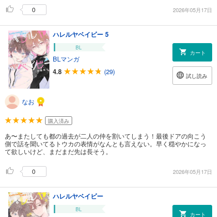
0
2026年05月17日
ハレルヤベイビー 5
BL
カート
BLマンガ
4.8
(29)
試し読み
なお
購入済み
あ〜またしても都の過去が二人の仲を割いてしまう！最後ドアの向こう
側で話を聞いてるトウカの表情がなんとも言えない。早く穏やかになっ
て欲しいけど、まだまだ先は長そう。
0
2026年05月17日
ハレルヤベイビー
BL
カート