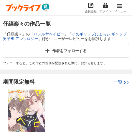
会員登録
ログイン
メニュー
仔縞楽々の作品一覧
「仔縞楽々」の「
ハレルヤベイビー
」「
そのギャップにょゎぃ ギャップ
男子BLアンソロジー
」ほか、ユーザーレビューをお届けします！
作者を
フォローする
フォローすると、この作者の新刊が配信された際に、お知らせします。
期間限定無料
一覧
>>