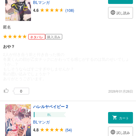
BLマンガ
4.6
(108)
試し読み
匿名
ネタバレ
購入済み
おや？
2人が付き合う前と付き合った後の
冬夏くんの顔が乙女チックにかわってる感じがするのは気のせいでしょ
うか...？
もしそうならばすごすぎやしませんか？
私の思い込みでしょうか？
ありがとうございます。
0
2026年01月26日
ハレルヤベイビー 2
BL
カート
BLマンガ
4.8
(54)
試し読み