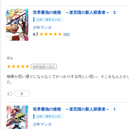
世界最強の後衛 ～迷宮国の新人探索者～ 2
少年・青年マンガ
少年マンガ
4.7
(53)
匿名
無料版購入済み
物事が思い通りにならなくてがっかりする侘しい思い。そこをなんとか
た。
0
世界最強の後衛 ～迷宮国の新人探索者～ 1
少年・青年マンガ
少年マンガ