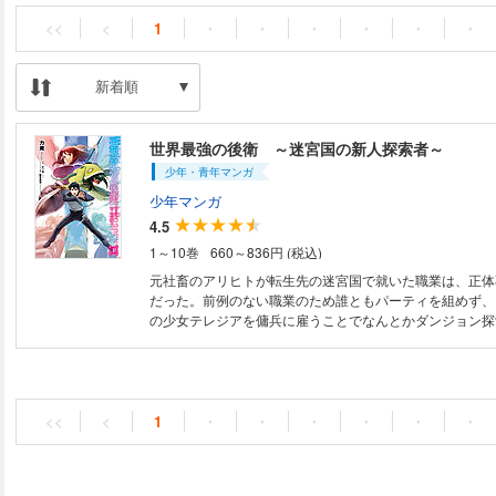
<<
<
1
・
・
・
・
・
・
新着順
世界最強の後衛 ～迷宮国の新人探索者～
少年・青年マンガ
少年マンガ
4.5
1～10巻
660～836円 (税込)
元社畜のアリヒトが転生先の迷宮国で就いた職業は、正体
だった。前例のない職業のため誰ともパーティを組めず、
の少女テレジアを傭兵に雇うことでなんとかダンジョン探
かし、いざ戦闘が始まると『後衛』は攻撃＆防御支援に回
能職のようで……。最強の支援職の冒険譚、開幕!
<<
<
1
・
・
・
・
・
・