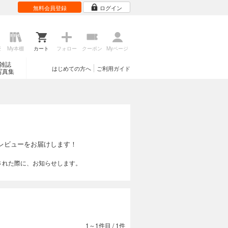
無料会員登録
ログイン
歴
My本棚
カート
フォロー
クーポン
Myページ
雑誌
はじめての方へ
ご利用ガイド
写真集
レビューをお届けします！
された際に、お知らせします。
1～1件目
/
1件