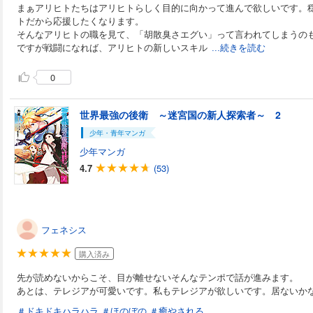
まぁアリヒトたちはアリヒトらしく目的に向かって進んで欲しいです。
トだから応援したくなります。
そんなアリヒトの職を見て、「胡散臭さエグい」って言われてしまうの
ですが戦闘になれば、アリヒトの新しいスキル
...続きを読む
0
世界最強の後衛 ～迷宮国の新人探索者～ 2
少年・青年マンガ
少年マンガ
4.7
(53)
フェネシス
購入済み
先が読めないからこそ、目が離せないそんなテンポで話が進みます。
あとは、テレジアが可愛いです。私もテレジアが欲しいです。居ないか
＃ドキドキハラハラ
＃ほのぼの
＃癒やされる