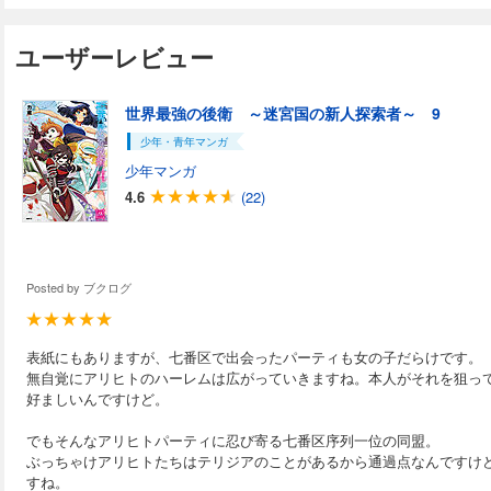
ユーザーレビュー
世界最強の後衛 ～迷宮国の新人探索者～ 9
少年・青年マンガ
少年マンガ
4.6
(22)
Posted by
ブクログ
表紙にもありますが、七番区で出会ったパーティも女の子だらけです。
無自覚にアリヒトのハーレムは広がっていきますね。本人がそれを狙っ
好ましいんですけど。
でもそんなアリヒトパーティに忍び寄る七番区序列一位の同盟。
ぶっちゃけアリヒトたちはテリジアのことがあるから通過点なんですけ
すね。