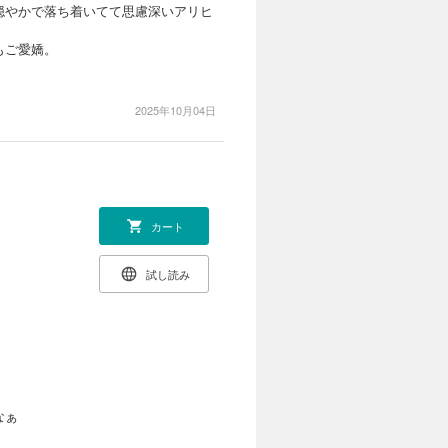
穏やかで落ち着いてて思慮深いアリヒ
もご愛嬌。
2025年10月04日
カート
試し読み
なぁ