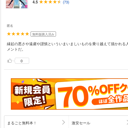
4.5
(73)
匿名
無料版購入済み
縁起の悪さや遠慮や謹慎といういまいましいものを乗り越えて描かれる
メントだ。
0
まるごと無料本！
激安セール