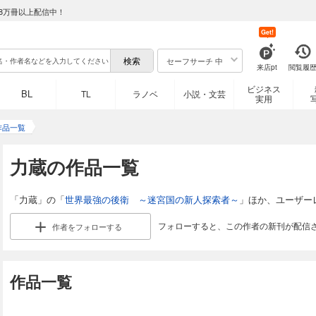
8万冊以上配信中！
Get!
セーフサーチ 中
来店pt
閲覧履
ビジネス
BL
TL
ラノベ
小説・文芸
実用
作品一覧
力蔵の作品一覧
「力蔵」の「
世界最強の後衛 ～迷宮国の新人探索者～
」ほか、ユーザー
フォローすると、この作者の新刊が配信
作者を
フォローする
作品一覧