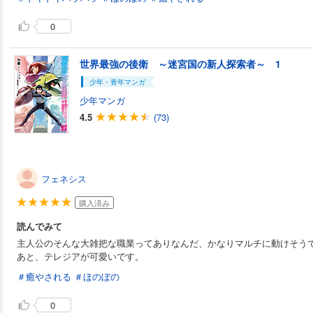
0
世界最強の後衛 ～迷宮国の新人探索者～ 1
少年・青年マンガ
少年マンガ
4.5
(73)
フェネシス
購入済み
読んでみて
主人公のそんな大雑把な職業ってありなんだ、かなりマルチに動けそう
あと、テレジアが可愛いです。
＃癒やされる
＃ほのぼの
0