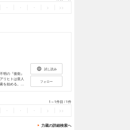
・
・
・
>
>>
試し読み
不明の『後衛』
アリヒトは亜人
フォロー
索を始める。し
復もこなせる万
1～1件目
/
1件
・
・
・
>
>>
力蔵の詳細検索へ