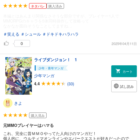
ネタバレ
購入済み
本編とはあんまり関係なさそうな部分ですが、プレイヤー1人で
MMORPGのキャラを5体同時操作して攻略って
なかなか面白そうなことしてますね…
＃笑える
＃シュール
＃ドキドキハラハラ
0
2025年04月11日
ライブダンジョン！ 1
少年・青年マンガ
カート
少年マンガ
4.4
(33)
試し読み
きよ
購入済み
元MMOプレイヤーはハマる
これ、完全に昔ＭＭＯやってた人向けのマンガだ！
個人的に、ウルティマオンラインやエバークエストが好きだったので