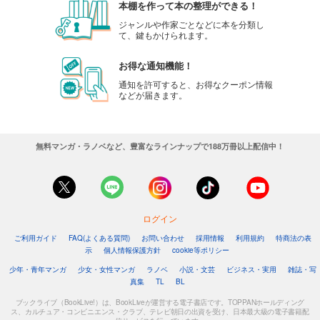
本棚を作って本の整理ができる！
ジャンルや作家ごとなどに本を分類し
て、鍵もかけられます。
お得な通知機能！
通知を許可すると、お得なクーポン情報
などが届きます。
無料マンガ・ラノベなど、豊富なラインナップで188万冊以上配信中！
ログイン
ご利用ガイド
FAQ(よくある質問)
お問い合わせ
採用情報
利用規約
特商法の表
示
個人情報保護方針
cookie等ポリシー
少年・青年マンガ
少女・女性マンガ
ラノベ
小説・文芸
ビジネス・実用
雑誌・写
真集
TL
BL
ブックライブ（BookLive!）は、BookLiveが運営する電子書店です。TOPPANホールディング
ス、カルチュア・コンビニエンス・クラブ、テレビ朝日の出資を受け、日本最大級の電子書籍配