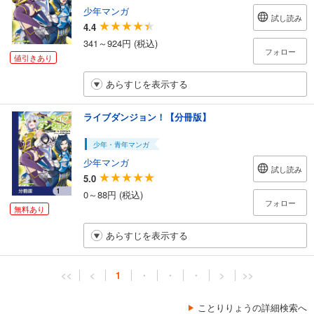
少年マンガ
試し読み
4.4
341～924円 (税込)
フォロー
値引きあり
あらすじを表示する
ライブダンジョン！【分冊版】
少年・青年マンガ
少年マンガ
試し読み
5.0
0～88円 (税込)
フォロー
無料あり
あらすじを表示する
<<
<
1
・
・
・
>
>>
ことりりょうの詳細検索へ