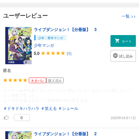
ユーザーレビュー
一覧
>>
ライブダンジョン！【分冊版】 3
少年・青年マンガ
カート
少年マンガ
5.0
(1)
試し読み
匿名
ネタバレ
購入済み
ヒーラー以外全員アタッカーのゴリ押しプレイ、もといゴリ押しダンジ
ョン攻略で笑った。
どうせ生き返るからって冒険者の命が安すぎる…！
＃ドキドキハラハラ
＃笑える
＃シュール
0
2025年04月11日
ライブダンジョン！【分冊版】 2