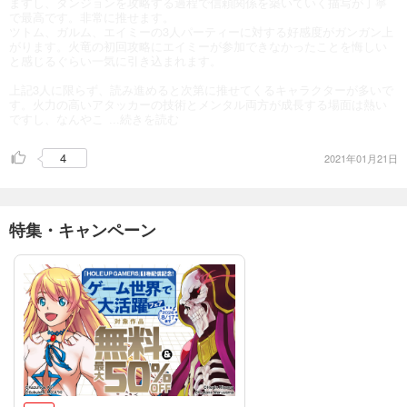
ますし、ダンジョンを攻略する過程で信頼関係を築いていく描写が丁寧
で最高です。非常に推せます。
ツトム、ガルム、エイミーの3人パーティーに対する好感度がガンガン上
がります。火竜の初回攻略にエイミーが参加できなかったことを悔しい
と感じるぐらい一気に引き込まれます。
上記3人に限らず、読み進めると次第に推せてくるキャラクターが多いで
す。火力の高いアタッカーの技術とメンタル両方が成長する場面は熱い
ですし、なんやこ
...続きを読む
4
2021年01月21日
特集・キャンペーン