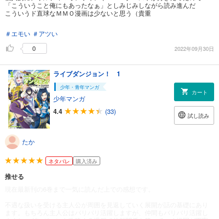
「こういうこと俺にもあったなぁ」としみじみしながら読み進んだ
こういうド直球なＭＭＯ漫画は少ないと思う（貴重
＃エモい
＃アツい
0
2022年09月30日
ライブダンジョン！ 1
少年・青年マンガ
カート
少年マンガ
4.4
(33)
試し読み
たか
ネタバレ
購入済み
推せる
現在最新刊の6巻まで一気に読んだ上での感想です。
不遇な扱いを受ける主人公が周囲を見返していく展開が話の基礎にあり
ます。もちろん主人公はバリバリ活躍しますが、仲間もバリバリ活躍し