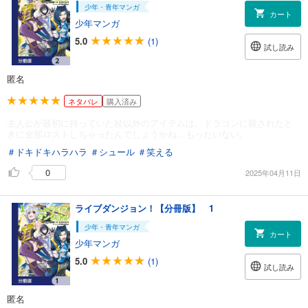
少年・青年マンガ
カート
少年マンガ
5.0
(1)
試し読み
匿名
ネタバレ
購入済み
主人公が最初に持っていた杖以外のアイテムは、ドラゴンに殺されたと
きに全部ロストしちゃったんでしょうかね…もったいない。
＃ドキドキハラハラ
＃シュール
＃笑える
0
2025年04月11日
ライブダンジョン！【分冊版】 1
少年・青年マンガ
カート
少年マンガ
5.0
(1)
試し読み
匿名