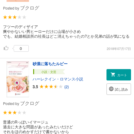
ブクログ
Posted by
フツーのディザイア
爽やかないい男ヒーローだけに山場が小さめ
でも、結婚相談所の社長はどこ消えちゃったの?とか兄弟の話が気になる
0
2018年07月17日
砂漠に落ちたルビー
小説・文芸
カート
ハーレクイン・ロマンス小説
3.5
(2)
試し読み
ブクログ
Posted by
普通のRっぽいイマージュ
過去に大きな問題があったみたいだけど
それをほのめかすだけで書かないから