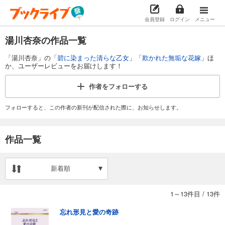
会員登録
ログイン
メニュー
湯川杏奈の作品一覧
「湯川杏奈」の「
碧に染まった清らな乙女
」「
欺かれた無垢な花嫁
」ほ
か、ユーザーレビューをお届けします！
作者を
フォローする
フォローすると、この作者の新刊が配信された際に、お知らせします。
作品一覧
新着順
1～13件目
/
13件
忘れ形見と愛の奇跡