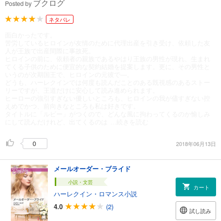
ブクログ
Posted by
ネタバレ
面白かったです。
苦労しているヒロインが友情のために代理出産を引き受け、依頼した友
人が王族で出産間際に事故死。
ヒロインの前に、依頼者の親族であるやはり王族の男性が現れ、生まれ
てくる子供のために便宜的な契約結婚を提案します。更に、その男性と
いうのが次期国王で、ヒロインの元彼で―。
どうも、ハーレクインでは何度も読んだことのある既視感のあるストー
リーですが、王道だけに安心して読み進められます。
ヒーローの強引すぎない優しいところも、ヒロインの我が儘すぎない控
えめでかつ、前向きなところも私は好きです。
タイトルに「ルビー」がつくので、どんな風に拘わってくるのか愉しみ
にして読んだけれど、出てくるのは
...続きを読む
0
2018年06月13日
メールオーダー・ブライド
小説・文芸
カート
ハーレクイン・ロマンス小説
4.0
(2)
試し読み