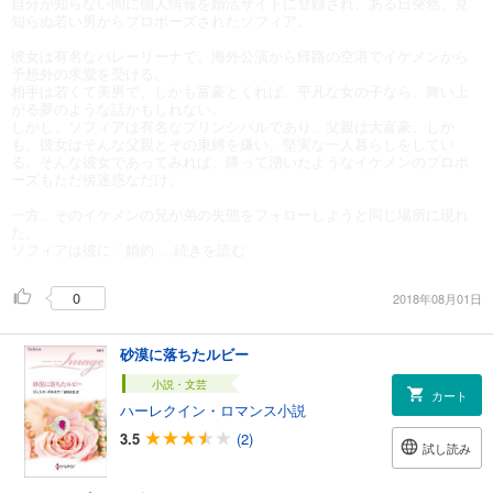
自分が知らない間に個人情報を婚活サイトに登録され、ある日突然、見
知らぬ若い男からプロポーズされたソフィア。
彼女は有名なバレーリーナで、海外公演から帰路の空港でイケメンから
予想外の求愛を受ける。
相手は若くて美男で、しかも富豪とくれば、平凡な女の子なら、舞い上
がる夢のような話かもしれない。
しかし、ソフィアは有名なプリンシパルであり、父親は大富豪。しか
も、彼女はそんな父親とその束縛を嫌い、堅実な一人暮らしをしてい
る。そんな彼女であってみれば、降って湧いたようなイケメンのプロポ
ーズもただ傍迷惑なだけ。
一方、そのイケメンの兄が弟の失態をフォローしようと同じ場所に現れ
た。
ソフィアは彼に「婚約
...続きを読む
0
2018年08月01日
砂漠に落ちたルビー
小説・文芸
カート
ハーレクイン・ロマンス小説
3.5
(2)
試し読み