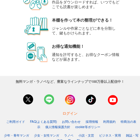
作品をダウンロードすれば、いつでもど
こでも読書が楽しめます。
本棚を作って本の整理ができる！
ジャンルや作家ごとなどに本を分類し
て、鍵もかけられます。
お得な通知機能！
通知を許可すると、お得なクーポン情報
などが届きます。
無料マンガ・ラノベなど、豊富なラインナップで188万冊以上配信中！
ログイン
ご利用ガイド
FAQ(よくある質問)
お問い合わせ
採用情報
利用規約
特商法の表
示
個人情報保護方針
cookie等ポリシー
少年・青年マンガ
少女・女性マンガ
ラノベ
小説・文芸
ビジネス・実用
雑誌・写