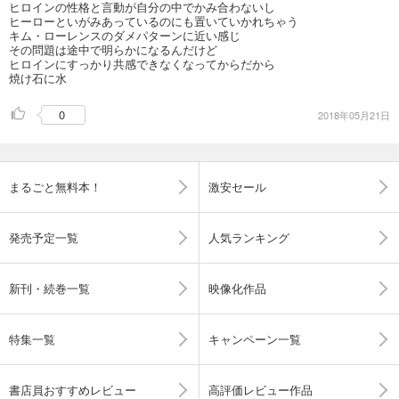
ヒロインの性格と言動が自分の中でかみ合わないし
ヒーローといがみあっているのにも置いていかれちゃう
キム・ローレンスのダメパターンに近い感じ
その問題は途中で明らかになるんだけど
ヒロインにすっかり共感できなくなってからだから
焼け石に水
0
2018年05月21日
まるごと無料本！
激安セール
発売予定一覧
人気ランキング
新刊・続巻一覧
映像化作品
特集一覧
キャンペーン一覧
書店員おすすめレビュー
高評価レビュー作品