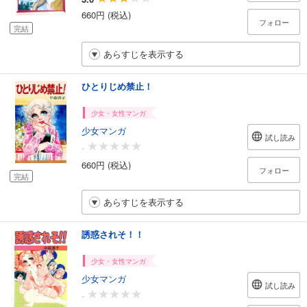
660円 (税込)
フォロー
完結
あらすじを表示する
ひとりじめ禁止！
少女・女性マンガ
少女マンガ
試し読み
-
660円 (税込)
フォロー
完結
あらすじを表示する
誘惑されそ！！
少女・女性マンガ
少女マンガ
試し読み
-