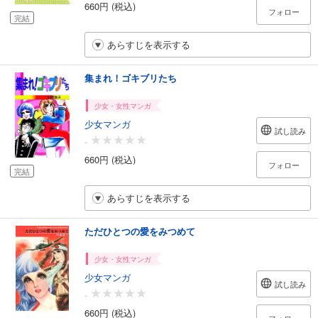
660円 (税込)
フォロー
完結
あらすじを表示する
集まれ！ゴキブリたち
少女・女性マンガ
少女マンガ
試し読み
-
660円 (税込)
フォロー
完結
あらすじを表示する
ただひとつの愛をみつめて
少女・女性マンガ
少女マンガ
試し読み
-
660円 (税込)