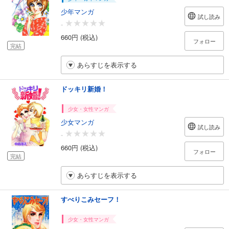
少年マンガ
試し読み
-
660円 (税込)
フォロー
完結
あらすじを表示する
ドッキリ新婚！
少女・女性マンガ
少女マンガ
試し読み
-
660円 (税込)
フォロー
完結
あらすじを表示する
すべりこみセーフ！
少女・女性マンガ