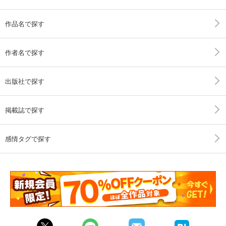
作品名で探す
作者名で探す
出版社で探す
掲載誌で探す
感情タグで探す