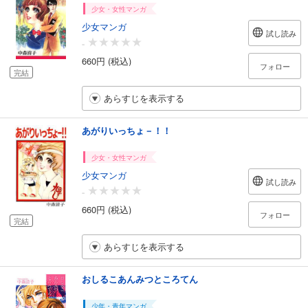
少女・女性マンガ
少女マンガ
試し読み
-
660円 (税込)
フォロー
完結
あらすじを表示する
あがりいっちょ－！！
少女・女性マンガ
少女マンガ
試し読み
-
660円 (税込)
フォロー
完結
あらすじを表示する
おしるこあんみつところてん
少年・青年マンガ