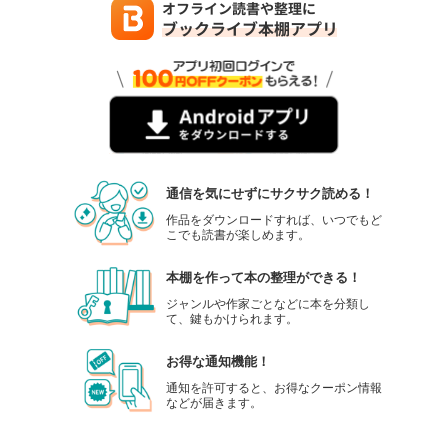
通信を気にせずにサクサク読める！
作品をダウンロードすれば、いつでもど
こでも読書が楽しめます。
本棚を作って本の整理ができる！
ジャンルや作家ごとなどに本を分類し
て、鍵もかけられます。
お得な通知機能！
通知を許可すると、お得なクーポン情報
などが届きます。