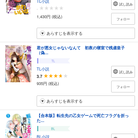
TL小説
試し読み
-
1,430円 (税込)
フォロー
あらすじを表示する
君が悪女じゃないなんて 初夜の寝室で残虐皇子
（偽...
TL
TL小説
試し読み
3.7
935円 (税込)
フォロー
あらすじを表示する
【合本版】転生先の乙女ゲームで死亡フラグを折っ
た...
BL
BL小説