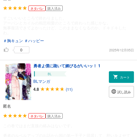
ネタバレ
購入済み
すごいいいところで終わりました。
アーバンとカイルの相思相愛のところで終わった感じかな。
無事復活できてよかったけど、このままなくなるのか、ドキドキした
わ。
＃胸キュン
＃ハッピー
0
2025年12月05日
勇者よ僕に跪いて媚びるがいいッ！ 1
BL
カート
BLマンガ
4.8
(11)
試し読み
匿名
ネタバレ
購入済み
この巻ではまだ直接の絡みはないです。
勇者のルベルアップのお話から国の第一王子と同居して、想いをよせて