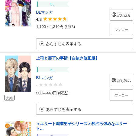
BL
BLマンガ
試し読み
4.8
1,100～1,210円 (税込)
フォロー
あらすじを表示する
上司と部下の事情【白抜き修正版】
BL
BLマンガ
試し読み
-
330～440円 (税込)
フォロー
完結
あらすじを表示する
＜エリート職業男子シリーズ＞独占欲強めなエリー
ト...