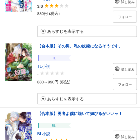
試し読み
3.0
880円 (税込)
フォロー
あらすじを表示する
【合本版】その男、私の奴隷になるそうです。
TL
TL小説
試し読み
-
880～990円 (税込)
フォロー
あらすじを表示する
【合本版】勇者よ僕に跪いて媚びるがいいッ！
BL
BL小説
試し読み