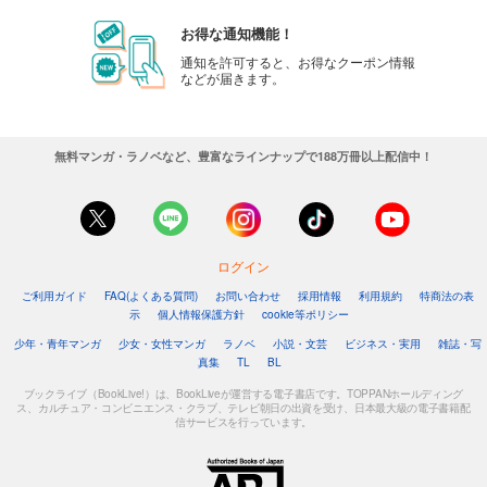
お得な通知機能！
通知を許可すると、お得なクーポン情報
などが届きます。
無料マンガ・ラノベなど、豊富なラインナップで188万冊以上配信中！
ログイン
ご利用ガイド
FAQ(よくある質問)
お問い合わせ
採用情報
利用規約
特商法の表
示
個人情報保護方針
cookie等ポリシー
少年・青年マンガ
少女・女性マンガ
ラノベ
小説・文芸
ビジネス・実用
雑誌・写
真集
TL
BL
ブックライブ（BookLive!）は、BookLiveが運営する電子書店です。TOPPANホールディング
ス、カルチュア・コンビニエンス・クラブ、テレビ朝日の出資を受け、日本最大級の電子書籍配
信サービスを行っています。