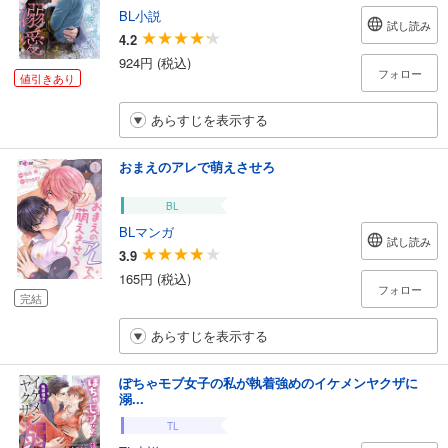
BL小説
試し読み
4.2
924円 (税込)
フォロー
値引きあり
あらすじを表示する
おまえのアレで萌えさせろ
BL
BLマンガ
試し読み
3.9
165円 (税込)
フォロー
完結
あらすじを表示する
ぽちゃモブ女子の私が執着強めのイケメンヤクザに
溺...
TL