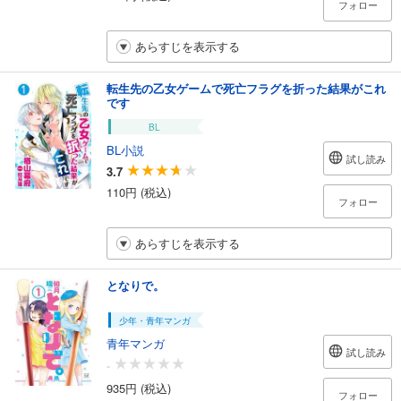
フォロー
あらすじを表示する
転生先の乙女ゲームで死亡フラグを折った結果がこれ
です
BL
BL小説
試し読み
3.7
110円 (税込)
フォロー
あらすじを表示する
となりで。
少年・青年マンガ
青年マンガ
試し読み
-
935円 (税込)
フォロー