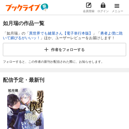
会員登録
ログイン
メニュー
如月瑞の作品一覧
「如月瑞」の「
異世界でも鍵屋さん【電子単行本版】
」「
勇者よ僕に跪
いて媚びるがいいッ！
」ほか、ユーザーレビューをお届けします！
作者を
フォローする
フォローすると、この作者の新刊が配信された際に、お知らせします。
配信予定・最新刊