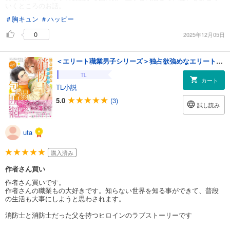
いくところのお話。
＃胸キュン
＃ハッピー
0
2025年12月05日
＜エリート職業男子シリーズ＞独占欲強めなエリート消防士さまの溺愛包囲網
TL
カート
TL小説
5.0
(3)
試し読み
uta
購入済み
作者さん買い
作者さん買いです。
作者さんの職業もの大好きです。知らない世界を知る事ができて、普段
の生活も大事にしようと思わされます。
消防士と消防士だった父を持つヒロインのラブストーリーです