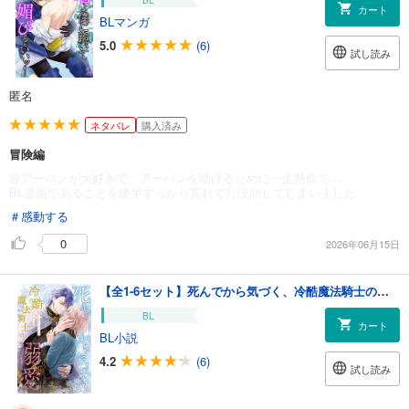
カート
BLマンガ
5.0
(6)
試し読み
匿名
ネタバレ
購入済み
冒険編
皆アーバンが大好きで、アーバンを助けるために一生懸命で…
BL漫画であることを後半すっかり忘れてた没頭してしまいました
＃感動する
0
2026年06月15日
【全1-6セット】死んでから気づく、冷酷魔法騎士の溺愛【イラスト付】
BL
カート
BL小説
4.2
(6)
試し読み