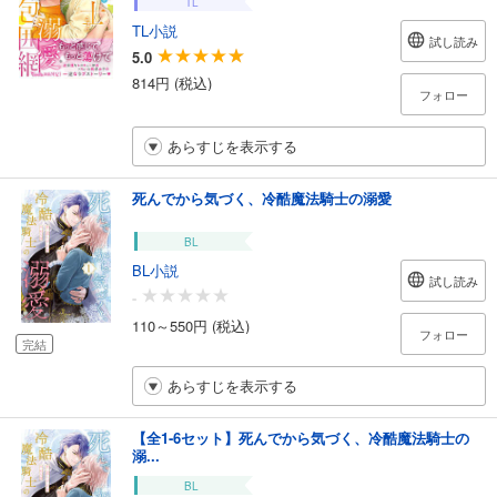
TL
TL小説
試し読み
5.0
814円 (税込)
フォロー
あらすじを表示する
死んでから気づく、冷酷魔法騎士の溺愛
BL
BL小説
試し読み
-
110～550円 (税込)
フォロー
完結
あらすじを表示する
【全1-6セット】死んでから気づく、冷酷魔法騎士の
溺...
BL