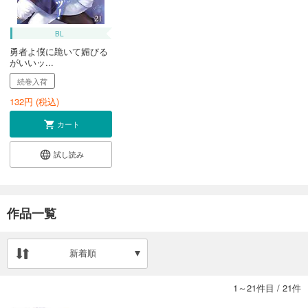
BL
勇者よ僕に跪いて媚びる
がいいッ...
続巻入荷
132
円 (税込)
カート
試し読み
作品一覧
新着順
1～21件目
/
21件