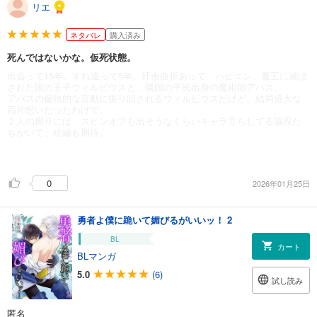
リエ
ネタバレ
購入済み
死んではないかな。仮死状態。
出会って15年、すれ違って5年。紆余曲折あって、ハピエン。魔王に滅ぼ
された国の王子ウィルビウスと、隣国の平民出身の魔術師アバス。
アバスの偏執的な言動に振り回されるウィルビウスだけど、結局盛大な
両片想いだったわけで。
２人の周りには、スピンオフも出そうなくらいキャラ立ちしてる脇役た
ちがいて、続編も期待。
0
2026年01月25日
勇者よ僕に跪いて媚びるがいいッ！ 2
BL
カート
BLマンガ
5.0
(6)
試し読み
匿名