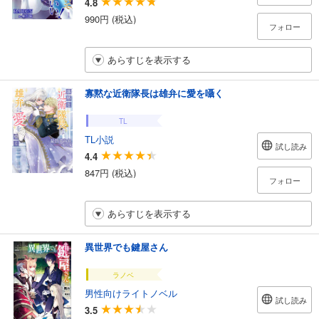
4.8
990円 (税込)
フォロー
あらすじを表示する
寡黙な近衛隊長は雄弁に愛を囁く
TL
TL小説
試し読み
4.4
847円 (税込)
フォロー
あらすじを表示する
異世界でも鍵屋さん
ラノベ
男性向けライトノベル
試し読み
3.5