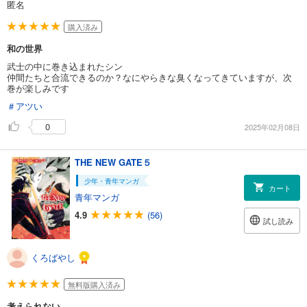
匿名
購入済み
和の世界
武士の中に巻き込まれたシン
仲間たちと合流できるのか？なにやらきな臭くなってきていますが、次
巻が楽しみです
＃アツい
0
2025年02月08日
THE NEW GATE５
少年・青年マンガ
カート
青年マンガ
4.9
(56)
試し読み
くろばやし
無料版購入済み
考えられない