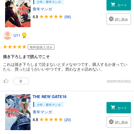
少年・青年マンガ
カート
青年マンガ
4.9
(56)
試し読み
U11
無料版購入済み
描き下ろしまで読んでこそ
これは描き下ろしまで読まないとダメなやつです。購入するか迷ってい
たら、買ったほうがいいやつです。買わなきゃ読めない。
0
2025年05月09日
THE NEW GATE16
少年・青年マンガ
カート
青年マンガ
4.9
(20)
試し読み