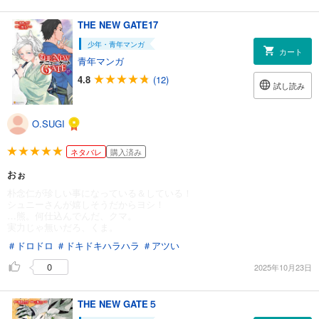
THE NEW GATE17
少年・青年マンガ
カート
青年マンガ
4.8
(12)
試し読み
O.SUGI
ネタバレ
購入済み
おぉ
朴念仁が珍しい事になっている＆している！
シュニーさんが嬉しそうだからヨシ！
…熊。何仕込んでんだ、クマ。
実力じゃ無いだろ、くま。
＃ドロドロ
＃ドキドキハラハラ
＃アツい
0
2025年10月23日
THE NEW GATE５