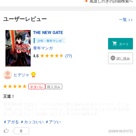
風波しのぎの詳細検索へ
ユーザーレビュー
一覧
>>
THE NEW GATE
少年・青年マンガ
カート
青年マンガ
4.6
(77)
試し読み
ヒデジャ
ネタバレ
購入済み
王道！
異世界転生ではなく、ゲームの中に閉じ込められるストーリー、どこか
で聞いたようなストーリーですが、主人公が目立たないようにするが目
立ってしまうところが私にはドストライクの漫画です。
＃アガる
＃カッコいい
＃アツい
0
2026年06月07日