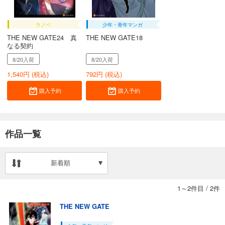
ラノベ
少年・青年マンガ
THE NEW GATE24 真
THE NEW GATE18
なる契約
8/20入荷
8/20入荷
1,540
円 (税込)
792
円 (税込)
購入予約
購入予約
作品一覧
新着順
1～2件目
/
2件
THE NEW GATE