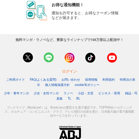
お得な通知機能！
通知を許可すると、お得なクーポン情報
などが届きます。
無料マンガ・ラノベなど、豊富なラインナップで188万冊以上配信中！
ログイン
ご利用ガイド
FAQ(よくある質問)
お問い合わせ
採用情報
利用規約
特商法の表
示
個人情報保護方針
cookie等ポリシー
少年・青年マンガ
少女・女性マンガ
ラノベ
小説・文芸
ビジネス・実用
雑誌・写
真集
TL
BL
ブックライブ（BookLive!）は、BookLiveが運営する電子書店です。TOPPANホールディング
ス、カルチュア・コンビニエンス・クラブ、テレビ朝日の出資を受け、日本最大級の電子書籍配
信サービスを行っています。