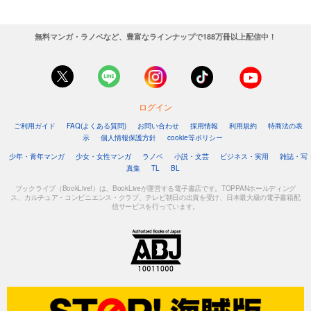
無料マンガ・ラノベなど、豊富なラインナップで188万冊以上配信中！
ログイン
ご利用ガイド
FAQ(よくある質問)
お問い合わせ
採用情報
利用規約
特商法の表
示
個人情報保護方針
cookie等ポリシー
少年・青年マンガ
少女・女性マンガ
ラノベ
小説・文芸
ビジネス・実用
雑誌・写
真集
TL
BL
ブックライブ（BookLive!）は、BookLiveが運営する電子書店です。TOPPANホールディング
ス、カルチュア・コンビニエンス・クラブ、テレビ朝日の出資を受け、日本最大級の電子書籍配
信サービスを行っています。