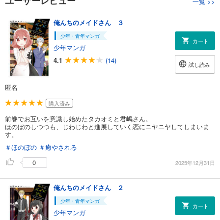
ユーザーレビュー
一覧
>>
俺んちのメイドさん ３
少年・青年マンガ
カート
少年マンガ
4.1
(14)
試し読み
匿名
購入済み
前巻でお互いを意識し始めたタカオミと君嶋さん。
ほのぼのしつつも、じわじわと進展していく恋にニヤニヤしてしまいま
す。
＃ほのぼの
＃癒やされる
0
2025年12月31日
俺んちのメイドさん ２
少年・青年マンガ
カート
少年マンガ