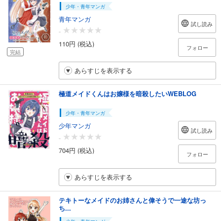
少年・青年マンガ
青年マンガ
試し読み
-
110円 (税込)
フォロー
完結
あらすじを表示する
極道メイドくんはお嬢様を暗殺したいWEBLOG
少年・青年マンガ
少年マンガ
試し読み
-
704円 (税込)
フォロー
あらすじを表示する
テキトーなメイドのお姉さんと偉そうで一途な坊っ
ち...