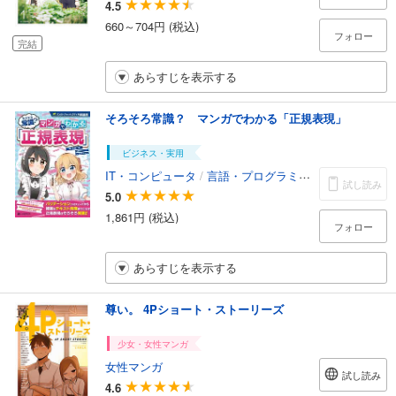
4.5
660～704円 (税込)
フォロー
完結
あらすじを表示する
そろそろ常識？ マンガでわかる「正規表現」
ビジネス・実用
IT・コンピュータ
/
言語・プログラミング
試し読み
5.0
1,861円 (税込)
フォロー
あらすじを表示する
尊い。 4Pショート・ストーリーズ
少女・女性マンガ
女性マンガ
試し読み
4.6