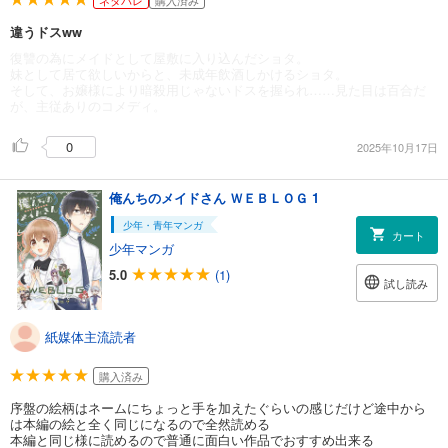
ネタバレ
購入済み
違うドスww
復讐の為にメイドとして屋敷に入り込んだショタ。
妹として居て欲しいからと、未成年飲酒しかけるショタ。
そして、お嬢様により暗殺用じゃないドスを握られ……見た目は百合だ
が、主従ありのコメディ。
0
2025年10月17日
俺んちのメイドさん ＷＥＢＬＯＧ 1
少年・青年マンガ
カート
少年マンガ
5.0
(1)
試し読み
紙媒体主流読者
購入済み
序盤の絵柄はネームにちょっと手を加えたぐらいの感じだけど途中から
は本編の絵と全く同じになるので全然読める
本編と同じ様に読めるので普通に面白い作品でおすすめ出来る