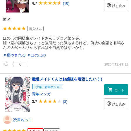
4.7
(10)
試し読み
匿名
購入済み
ほのぼの同級生がメイドさんラブコメ第２巻。
鯉→恋の誤解はちょっと強引だった気もするけど、前後の会話と君嶋さ
んの天然っぷりからすれば不自然ではないかも。
＃癒やされる
＃ほのぼの
0
2025年12月31日
極道メイドくんはお嬢様を暗殺したい (1)
少年・青年マンガ
カート
青年マンガ
3.7
(3)
試し読み
読書ねっこ