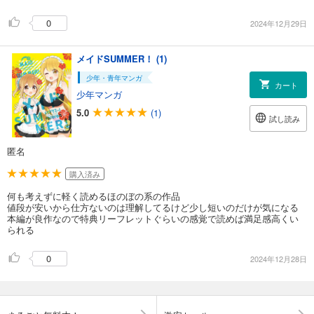
0
2024年12月29日
メイドSUMMER！ (1)
少年・青年マンガ
カート
少年マンガ
5.0
(1)
試し読み
匿名
購入済み
何も考えずに軽く読めるほのぼの系の作品
値段が安いから仕方ないのは理解してるけど少し短いのだけが気になる
本編が良作なので特典リーフレットぐらいの感覚で読めば満足感高くい
られる
0
2024年12月28日