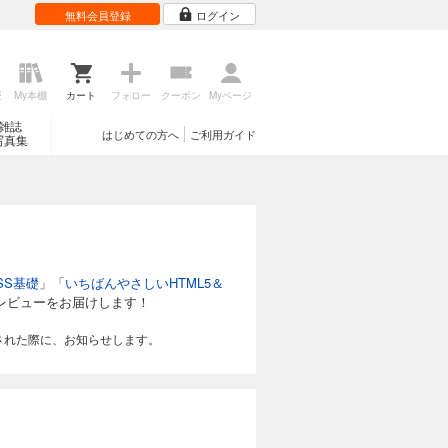
無料会員登録
ログイン
歴
My本棚
カート
フォロー
クーポン
Myページ
雑誌
はじめての方へ
ご利用ガイド
写真集
SS基礎
」「
いちばんやさしいHTML5＆
レビューをお届けします！
された際に、お知らせします。