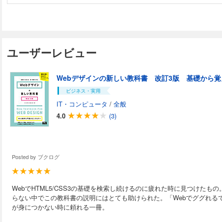
と変わらずに役立つ「自分で考える力」が身に付きます。
ユーザーレビュー
Webデザインの新しい教科書 改訂3版 基礎から
ビジネス・実用
IT・コンピュータ
/
全般
4.0
(3)
Posted by
ブクログ
WebでHTML5/CSS3の基礎を検索し続けるのに疲れた時に見つけた
らない中でこの教科書の説明にはとても助けられた。「Webでググれる
が身につかない時に頼れる一冊。