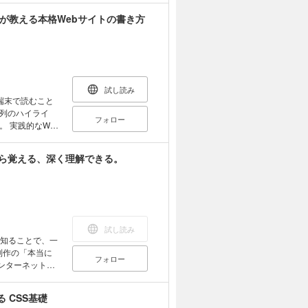
本操作とホームペ
師が教える本格Webサイトの書き方
プ、そしてSEO
本書のホ
kyo」レイアウ
ームページサン
習用データとし
試し読み
作の専門的な知識
端末で読むこと
ればホームペー
列のハイライ
フォロー
お使いの方はもち
eb
してみたい方に
ない」HTML＆
から覚える、深く理解できる。
り魅力的なものに
い方 〈本
APTER 2 ホ
doに登録して基
とCSSで作りたい
う CHAPTER
を運営している飲
直してみよう
試し読み
TER 8 SEO
を知ることで、一
ンツを見直す
R 11 アクセス
フォロー
ンターネットの
を活用しよう
SSの技術的な解
統立てて解説して
 CSS基礎
、レスポンシブ