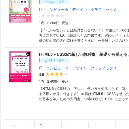
ビジネス・実用
Webデザインに対応した簡単なサンプルサイトを制作す
たほか、SVGやサイトデータのバージョン管理に関する
/
IT・コンピュータ
デザイン・グラフィックス
た。本書の一番の特長は基礎的な知識や技術解説とともに
-
するのか？」といった「背景」や「理由」にも踏み込んで
1巻
2,200円 (税込)
です。最新の情報や技術手法を扱うだけではなく、根本的
の裏側にある背景を含めて深く理解することで、「自分で
【「わからない」とは絶対言わせない！】 本書はCSSの仕組みや書き方、
「ずっと役立つ応用力」を養うことを目的にしています。
考え方をていねいに解説した入門書です。Webサイト（
イナーを目指す方はもちろん、Webにかかわるすべての
成の初心者の方がCSSを書くときに、一番難しい点のひ
内容を集約した1冊です。 〈本書の内容〉 Lesson 1 Webデザインの世界
えるか」を見つけることです。そのため本書の解説では、
を知る Lesson 2 Webサイトを設計する Lesson 3 H
使い方だけではなく、「変えたい場所の探し方」（HTML
HTML5＋CSS3の新しい教科書 基礎から覚え
ること Lesson 4 CSSの役割とできること Lesson 5
CSSの読み方、セレクタの使い方）を理解し、身につけ
する素材 Lesson 6 Webサイトを表現する色 Lesson 
ビジネス・実用
点を置いています。 全体は11章構成になっており、1～3章ではHTML、
開する Lesson 8 Webサイトを運用する Lesson 9 
CSSやWebサイトの基本を紹介しています。4～8章では
/
IT・コンピュータ
デザイン・グラフィックス
る（9章のサンプルデータはダウンロード可能）
変える」「背景の色を変える」など、目的別にCSSの書
4.0
の使い方を解説。9～11章は実践編となり、すでにでき上
1巻
2,409円 (税込)
サイト・ブログを題材にして、デザインの一部をカスタマ
解説しています。なお、本書のサンプルデータ（ダウンロ
【HTML5＋CSS3の「正しい」使い方を知ることで、新
完成ファイルをお手本に、練習ファイルを作成していく形
る応用力が身に付きます】 本書はHTML5＋CSS3を使っ
イトやブログのデザインをカスタマイズしたい方、CSS
の基本を学ぶための入門書。12章構成で、HTMLによる
り学びたい方に最適な内容となっています。
法、CSSによる装飾・レイアウトの技法を、ゼロからや
ます。最終章では、実制作でよくある構成の企業サイトの
実践的な内容です。本書の一番の特長は、HTMLとCSS
るだけではなく、「なぜ、そう作るのか？」といった「背
にも踏み込んで解説している点です。技術や手法が新しく
<<
<
1
・
・
・
・
・
・