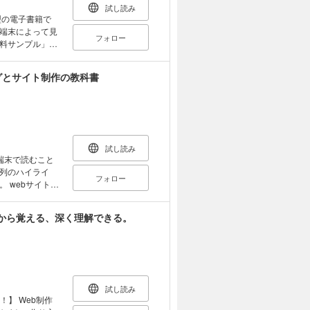
試し読み
型の電子書籍で
端末によって見
フォロー
料サンプル」を
ングとサイト制作の教科書
用するまでの基礎
インやモバイルフ
内容を全面的に
、新しい技術仕様の解
試し読み
端末で読むこと
にも踏み込んで
列のハイライ
フォロー
組みや、技術の裏
ト制
の変化に左右さ
LとCSS」の記
うことを目的に
5レッスンで解
礎から覚える、深く理解できる。
，リストとナビ
を，CSSパート
ebサイトを設計す
解説。ダウンロ
CSSの役割とできる
分けした各単元
 Webサイトを表
つ著者陣が実際
 Webサイトを運
練習問題を各レ
試し読み
b制作
Webデザイン