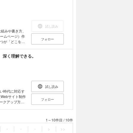
る章を新たに加え
解説も追加しまし
、「なぜ、そう
説明している点
な仕組みや技術
試し読み
考える力」や
プロのWebデザ
ホームページ）作
フォロー
方に知ってほしい
とつが「どこを変
CSSの書き方や
TMLの役割とでき
と組み合わせた
る、深く理解できる。
 Webサイトを構成
てもらうことに重
7 Webサイトを公
Webサイトを制作す
「文字のサイズを
き方、プロパティ
がっているWeb
イズする方法を
試し読み
ード提供）は、
しい時代に対応す
式です。Webサ
たWebサイト制作
フォロー
をゼロからしっか
マークアップ方
さしく解説してい
作り方を扱った
の使い方を説明す
1～10件目
/
10件
景」や「理由」
なっても、ずっ
・
・
・
>
>>