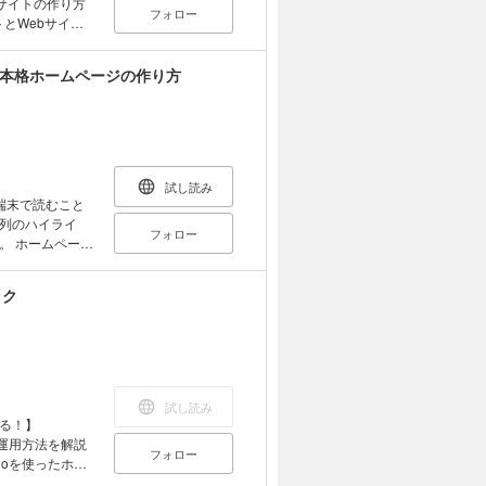
bサイトの作り方
ンやサイト制作の
フォロー
クションやプロデ
HTMLによる
をていねいに解説
・CSS3の現状を踏
る本格ホームページの作り方
ンプルを全面刷新
ぶことができる
仕組み」を伝える
か」がわかる ・
るのか？」とい
ートフ
この数年で新たな
試し読み
と押さえておか
端末で読むこと
、それを応用す
列のハイライ
フォロー
ージ
〈本書の
しい解説書。専門
n 2 制作に入る
&スマホ両対応
ック
n 4 HTML＆
して、セミナーな
sson 6 リン
ぜながら丁寧に
on 8 ナビゲー
の手順解説に沿
0 Webページを
も安心です。
on 12 実践
「集客」や運用面
試し読み
る！】
と運用方法を解説
フォロー
doを使ったホー
習得するのが本書