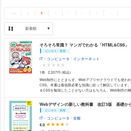
<<
<
1
・
・
・
・
・
・
新着順
そろそろ常識？ マンガでわかる「HTML&CSS」
ビジネス・実用
/
IT・コンピュータ
インターネット
-
1巻
2,207円 (税込)
Web制作にとどまらず、Webアプリやクラウドでも使われ
CSS。本書は最低限必要な知識に絞って解説しています。
＆CSSを勉強したことがない方はもちろん、Web制作の
りたい方、アプリ開発に先立ってHTMLとCSSの要点を
エンジニアの方にもおすすめです。 「そろそろ常識？」
Webデザインの新しい教科書 改訂3版 基礎か
形式の解説をマンガテイストに進化させ、マンガ、会話、
ビジネス・実用
をシームレスに組み合わせたニュースタイルの解説書。常
も覚えにくいテーマをピックアップし、要点をマンガでわ
/
IT・コンピュータ
全般
します。
4.0