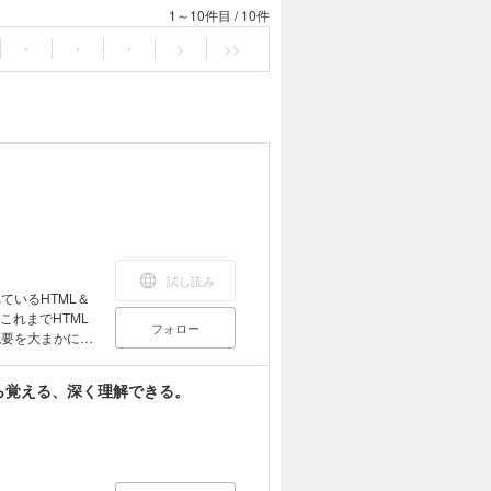
1～10件目
/
10件
・
・
・
>
>>
試し読み
ているHTML＆
これまでHTML
フォロー
概要を大まかに知
短期間で知りたい
シリーズは、会話
ら覚える、深く理解できる。
チュートリアル
識とされながら
かりやすく解説