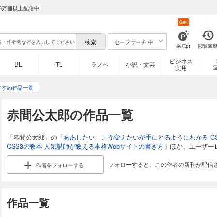
8万冊以上配信中！
Get!
セーフサーチ 中
来店pt
閲覧履
ビジネス
BL
TL
ラノベ
小説・文芸
実用
すすめ作品一覧
赤間公太郎の作品一覧
「赤間公太郎」の「
ああしたい、こう変えたいが手にとるようにわかる C
CSS3の教本 人気講師が教える本格Webサイトの書き方
」ほか、ユーザー
フォローすると、この作者の新刊が配信
作者を
フォローする
作品一覧