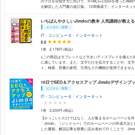
のプロを目指す方に向けて、HTML5+CSS3を使ったWe
制作、HTMLやCSSを本格的に学びたい方 ・Webデザイ
を解説した入門書の改訂版。 12章構成で、インターネットとWebサイト
基本をもう一度学び直したい方 ・Webメディアのディレ
の仕組みに始まり、サイト制作現場の基本的な作業フロー、
ュースを担当する方 〈改訂した主な点〉 ・新しいCSS技術（Flexbox、
マークアップ方法、CSSによる装飾・レイアウトの技法
CSS Grid Layout）の解説を追加 ・制作現場やHTML5
いちばんやさしいJimdoの教本 人気講師が教え
しています。 最終章では、レスポンシブWebデザインに対応したサンプル
まえたアップデート ・実践パートを強化し、作成するサ
ビジネス・実用
サイトを題材に、実際の業務により近い形の制作方法を学
〈本書の特長〉 ・技術や作り方の裏側にある「背景」「
実践的な内容です。 本書の一番の特長は、HTMLとCSSの使い方、サイト
/
IT・コンピュータ
インターネット
・Webサイトをデザイン制作する上で「なぜ、そうするの
の作り方を説明するだけではなく、「なぜ、そのように作
「自分で考える力」「ずっと役立つ応用力」が身につく
5.0
った「背景」や「理由」にも踏み込んで解説している点です。 スマ
1巻
2,178円 (税込)
ォンやタブレットなどの普及により、Web制作の現場は
転換期を迎えていますが、基本となる知識と技法をきちん
※この商品はタブレットなど大きいディスプレイを備えた
なければ、いま・これからの新しい流れに対応することも
に適しています。また、文字だけを拡大することや、文字
ることもできません。 本書は、そうした新しい時代にも対応できるような
ト、検索、辞書の参照、引用などの機能が使用できません。 ホームペ
基本知識と応用の効く制作技法を伝えることを目指した本です。 
作成サービス「Jimdo（ジンドゥー）」のいちばんやさ
章構成〉 Lesson 1 Webサイトの構造を理解する Lesso
知識は一切不要、マウス操作と文字入力だけで、パソコン
10日でSEO＆アクセスアップ Jimdoデザインブ
前の準備 Lesson 3 HTMLでページの骨格をつくる Lesso
の本格的なホームページが作れます。Jimdoの専門家と
CSSの基本ルール Lesson 5 文字・見出し・段落の設計 Le
ビジネス・実用
どでの指導経験の豊富な著者陣が、実践的なコツを織り交
クと画像の設定 Lesson 7 リストとテーブルを組む Less
解説。本書提供のサンプルデータを使いながら、画面付き
/
IT・コンピュータ
インターネット
ションをつくる Lesson 9 フォームをつくる Lesson 1
って操作ができるので、ホームページをはじめて作る人で
-
レイアウトする Lesson 11 HTML5+CSS3の新機能 Less
SNSとの連携や検索エンジン対策など、ホームページの
編：レスポンシブサイトをつくる
1巻
2,200円 (税込)
も丁寧に解説しています。
【かっこいいだけではなく、人が集まるホームページを作
「Jimdo」（ジンドゥー）でのホームページの作成方法
した書籍。解説記事を順番に読み進めて行くことで、Jim
ムページの作成・運用・宣伝・集客の基本を、10日間で