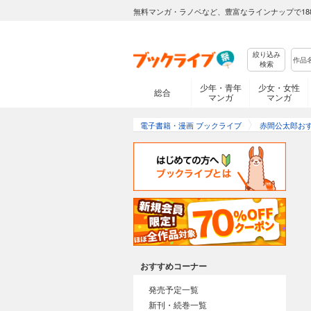
無料マンガ・ラノベなど、豊富なラインナップで18
絞り込み
検索
少年・青年
少女・女性
総合
マンガ
マンガ
電子書籍・漫画 ブックライブ
赤間公太郎お
おすすめコーナー
発売予定一覧
新刊・続巻一覧