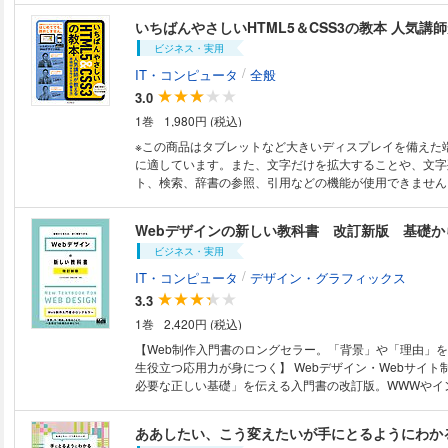
のコンセプトです。12章構成の解説の中で、Jimdoの基
いちばんやさしいHTML5＆CSS3の教本 人気講
ージの作成、デザインとコンテンツ（内容）のレベルアッ
ビジネス・実用
やリスティング広告を含む宣伝・集客の基本を解説しています。 
ームページサンプルは、2016年5月にリリースされた「To
/
IT・コンピュータ
全般
トをベースにしたものです。制作工程に応じた3段階のホ
3.0
プルを閲覧いただけるほか、サンプルで使用した素材を学
1巻
1,980円 (税込)
てダウンロード提供しています。 Jimdoはオンラインサイトビルダーと呼
ばれるWebサービスで、Webサイト（ホームページ）制
※この商品はタブレットなど大きいディスプレイを備えた
がない方でも、コンピューターとインターネット環境があ
に適しています。また、文字だけを拡大することや、文字
ジを手軽に作成・公開できます。本書はすでにJimdoを
ト、検索、辞書の参照、引用などの機能が使用できません。 実践的なW
ろん、新たにホームページ作成や宣伝・集客にチャレンジ
サイトを作りながら学べる！ 講義＋実習のワークショップ形式で、 実践
も最適の1冊です。 〈こんな方におすすめ〉 ・専門知識がなくともホーム
的なWebサイトを作りながら学べる 「はじめてでも挫折し
Webデザインの新しい教科書 改訂新版 基礎
ページを公開してみたい方 ・Jimdoのホームページをよ
CSSの入門書。 なぜそうするのかを知りたい、 応用できる基礎を身に付
したい方 ・ホームページの宣伝、集客アップにチャレンジした
ビジネス・実用
けたい、 そんな要望に応える新しい教本です。 学習しやすいソースコー
書の内容〉 CHAPTER 1 Jimdoってどんなサービス？ CH
ド＆全画像素材付き。 こんな人（企業）におすすめです。 ・Webサイト
/
IT・コンピュータ
デザイン・グラフィックス
ームページのデザインをイメージする CHAPTER 3 Jim
を作りたいが、WordPressなどのCMSではなく、HTML
3.3
本操作を覚えよう CHAPTER 4 ホームページを作ってみよ
という人 ・Web制作者を目指している人 ・Webサイト
5 デザインを見直してみよう CHAPTER 6 配色を見
1巻
2,420円 (税込)
食店や小売店の店長・Web担当者 ※本電子書籍は、2016年6月11日発行の
CHAPTER 7 ホームページに機能を追加してみよう CHAP
紙書籍第1版第2刷を底本に作成しました。
【Web制作入門書のロングセラー。「背景」や「理由」
の基本を押さえる CHAPTER 9 SEOを意識してコンテ
生役立つ応用力が身につく】 Webデザイン・Webサイト制作の「本当に
CHAPTER 10 集客アップにチャレンジしよう CHAPTE
必要な正しい基礎」を伝える入門書の改訂版。WWWやイ
解析の基本を学ぼう CHAPTER 12 リスティング広告
仕組みをはじめ、サイト制作のワークフロー、HTML・C
説、Webサイトを公開・運用するまでの基礎知識を、系
ああしたい、こう変えたいが手にとるようにわかる
います。改訂版ではHTML5をベースにした内容に改変し