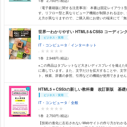
1巻
2,750円 (税込)
〈電子書籍版に関する注意事項〉 本書は固定レイアウト
す。リフロー型と異なりビューア機能が制限されるほか、
え方が異なりますので、ご購入前にお使いの端末にて「無
お試しください。 【Web制作入門書のロングセラーが、最新仕様にアップ
デート！】 Webデザイン・Webサイト制作の「正しい基礎」を伝える入
世界一わかりやすい HTML5＆CSS3 コーディ
門書。 WWWやインターネットの仕組みをはじめ、サイト制作のワークフ
ビジネス・実用
ロー、HTML・CSSの技術解説、Webサイトを公開・運
知識を、系統立てて解説しています。 改訂3版では、Web制作現場でマル
/
IT・コンピュータ
インターネット
チデバイス対応の必須化が進み、レスポンシブWebデザ
-
ァーストなどの制作技法が主流化していることを踏まえ、
1巻
2,948円 (税込)
アップデート。FlexboxやCSS Grid Layoutといった
説も加えました。 本書の一番の特長は、基本知識や制作技術の解説ととも
※この商品はタブレットなど大きいディスプレイを備えた
に、「なぜ、そうするのか」といった「背景」や「理由」
に適しています。また、文字だけを拡大することや、文字
説明している点です。Web・Webデザインの根本的な仕
ト、検索、辞書の参照、引用などの機能が使用できません。 webサイ
側にある背景を深く理解することで、ツールやテクニック
作者を目指す人が必ず習得しなければならない言語「HTM
れない「自分で考える力」や「ずっと役立つ応用力」を養
述と，サイト制作の基礎知識から公開・管理方法までを1
HTML5＋CSS3の新しい教科書 改訂新版 基
しています。 プロのWebデザイナーを志望する方はもちろん、Webにか
説。HTMLパートはコーディングの基本から画像とリンク
かわるすべての方に読んでいただきたい内容です。 〈本書の章構成〉
ビジネス・実用
ゲーション，テーブルおよびフォームのマークアップ方法
■Lesson1 Webデザインの世界を知る ■Lesson2 W
では文字のスタイリングからレイアウト手法までを丁寧に
/
IT・コンピュータ
全般
る ■Lesson3 HTMLの役割とできること ■Lesson4 
ードした実習ファイルに記述することで，細かくステップ
-
こと ■Lesson5 Webサイトを構成する素材 ■Lesson6
の内容を手を動かしながら学びます。専門学校の教壇に立
現する色 ■Lesson7 Webサイトを公開する ■Lesson8
1巻
2,750円 (税込)
の講義内容を体系立て，さらに学校実施のテストと同等の
用する ■Lesson9 Webサイトを制作する 〈こんな方にオススメ〉 ・プロ
ッスンの章末に用意した，HTML5とCSS3の教科書です。
【技術の進化に左右されないWebサイトの作り方がわかる！】 We
のWebデザイナーやマークアップエンジニアを目指す方 ・