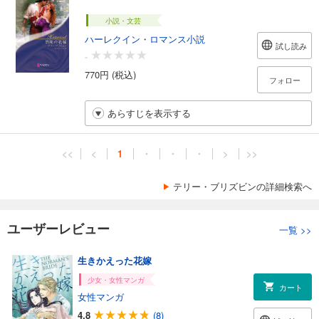
小説・文芸
ハーレクイン・ロマンス小説
試し読み
-
770円 (税込)
フォロー
あらすじを表示する
<<
<
1
・
・
・
>
>>
テリー・ブリズビンの詳細検索へ
ユーザーレビュー
一覧
>>
生きかえった花嫁
少女・女性マンガ
カート
女性マンガ
4.8
(8)