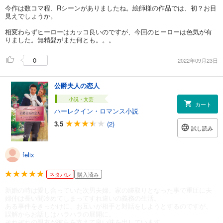
今作は数コマ程、Rシーンがありましたね。絵師様の作品では、初？お目
見えでしょうか。
相変わらずヒーローはカッコ良いのですが、今回のヒーローは色気が有
りました。無精髭がまた何とも。。。
0
2022年09月23日
公爵夫人の恋人
小説・文芸
カート
ハーレクイン・ロマンス小説
3.5
(2)
試し読み
felix
ネタバレ
購入済み
新婚の時は愛し合っていた次男夫婦。家の跡取りとなった事で重圧に夫
婦仲は長い間冷めてしまってすれ違いの義務の生活。
ある事件をきっかけに、お互いが相手と対話をしようとするのですが、
誤解からお話しはハラハラの展開に。
それぞれの親友が彼らを支えて良い味を出しています。