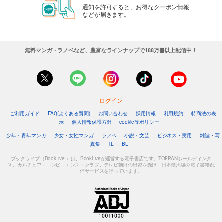
通知を許可すると、お得なクーポン情報
などが届きます。
無料マンガ・ラノベなど、豊富なラインナップで188万冊以上配信中！
ログイン
ご利用ガイド
FAQ(よくある質問)
お問い合わせ
採用情報
利用規約
特商法の表
示
個人情報保護方針
cookie等ポリシー
少年・青年マンガ
少女・女性マンガ
ラノベ
小説・文芸
ビジネス・実用
雑誌・写
真集
TL
BL
ブックライブ（BookLive!）は、BookLiveが運営する電子書店です。TOPPANホールディング
ス、カルチュア・コンビニエンス・クラブ、テレビ朝日の出資を受け、日本最大級の電子書籍配
信サービスを行っています。