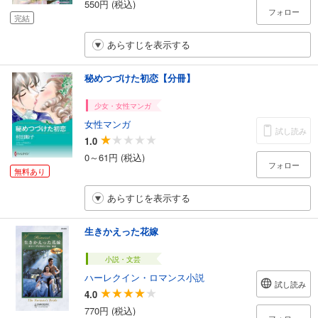
550円 (税込)
フォロー
完結
あらすじを表示する
秘めつづけた初恋【分冊】
少女・女性マンガ
女性マンガ
試し読み
1.0
0～61円 (税込)
フォロー
無料あり
あらすじを表示する
生きかえった花嫁
小説・文芸
ハーレクイン・ロマンス小説
試し読み
4.0
770円 (税込)