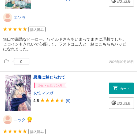
試し読み
エソラ
購入済み
無口で寡黙なヒーロー、ワイルドさもあいまってまさに理想でした。
ヒロインもきれいで心優しく、ラストは二人と一緒にこちらもハッピー
になれました。
0
2025年02月05日
悪魔に魅せられて
少女・女性マンガ
カート
女性マンガ
4.6
(9)
試し読み
ニック
購入済み