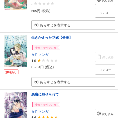
試し読み
-
605円 (税込)
フォロー
あらすじを表示する
生きかえった花嫁【分冊】
少女・女性マンガ
女性マンガ
試し読み
1.0
0～61円 (税込)
フォロー
無料あり
あらすじを表示する
悪魔に魅せられて
少女・女性マンガ
女性マンガ
試し読み
4.6