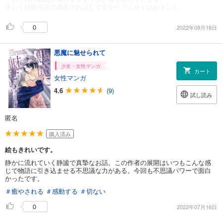
珍しく結婚生活の再生のお話しですがリズム良く読めました。
0
2022年09月18日
悪魔に魅せられて
少女・女性マンガ
カート
女性マンガ
4.6
(9)
試し読み
匿名
購入済み
絵もきれいです。
静かに流れていく静謐で真摯なお話。この作者の展開はいつもこんな感
じで物語に引き込ませる不思議な力がある。今回も不思議パワーで面白
かったです。
＃癒やされる
＃感動する
＃切ない
0
2022年07月16日