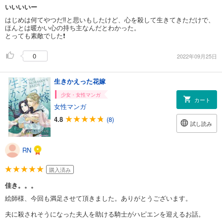
いいいいー
はじめは何てやつだ‼️と思いもしたけど、心を殺して生きてきただけで、
ほんとは暖かい心の持ち主なんだとわかった。
とっても素敵でした❗
0
2022年09月25日
生きかえった花嫁
少女・女性マンガ
カート
女性マンガ
4.8
(8)
試し読み
RN
購入済み
佳き。。。
絵師様、今回も満足させて頂きました。ありがとうございます。
夫に殺されそうになった夫人を助ける騎士がハピエンを迎えるお話。